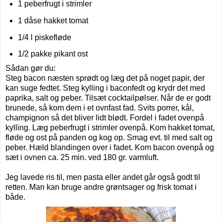
1 peberfrugt i strimler
1 dåse hakket tomat
1/4 l piskefløde
1/2 pakke pikant ost
Sådan gør du:
Steg bacon næsten sprødt og læg det på noget papir, der
kan suge fedtet. Steg kylling i baconfedt og krydr det med
paprika, salt og peber. Tilsæt cocktailpølser. Når de er godt
brunede, så kom dem i et ovnfast fad. Svits porrer, kål,
champignon så det bliver lidt blødt. Fordel i fadet ovenpå
kylling. Læg peberfrugt i strimler ovenpå. Kom hakket tomat,
fløde og ost på panden og kog op. Smag evt. til med salt og
peber. Hæld blandingen over i fadet. Kom bacon ovenpå og
sæt i ovnen ca. 25 min. ved 180 gr. varmluft.
Jeg lavede ris til, men pasta eller andet går også godt til
retten. Man kan bruge andre grøntsager og frisk tomat i
både.