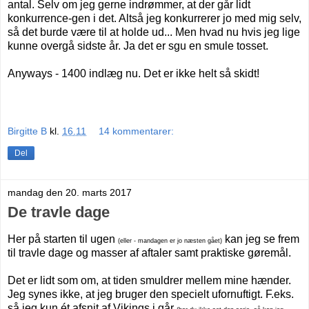
antal. Selv om jeg gerne indrømmer, at der går lidt
konkurrence-gen i det. Altså jeg konkurrerer jo med mig selv,
så det burde være til at holde ud... Men hvad nu hvis jeg lige
kunne overgå sidste år. Ja det er sgu en smule tosset.
Anyways - 1400 indlæg nu. Det er ikke helt så skidt!
Birgitte B
kl.
16.11
14 kommentarer:
Del
mandag den 20. marts 2017
De travle dage
Her på starten til ugen
kan jeg se frem
(eller - mandagen er jo næsten gået)
til travle dage og masser af aftaler samt praktiske gøremål.
Det er lidt som om, at tiden smuldrer mellem mine hænder.
Jeg synes ikke, at jeg bruger den specielt ufornuftigt. F.eks.
så jeg kun ét afsnit af Vikings i går