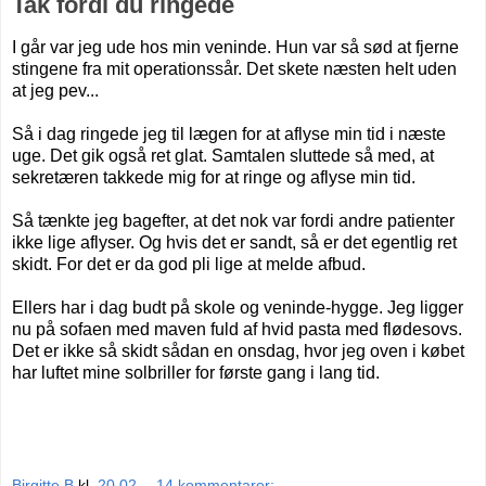
Tak fordi du ringede
I går var jeg ude hos min veninde. Hun var så sød at fjerne
stingene fra mit operationssår. Det skete næsten helt uden
at jeg pev...
Så i dag ringede jeg til lægen for at aflyse min tid i næste
uge. Det gik også ret glat. Samtalen sluttede så med, at
sekretæren takkede mig for at ringe og aflyse min tid.
Så tænkte jeg bagefter, at det nok var fordi andre patienter
ikke lige aflyser. Og hvis det er sandt, så er det egentlig ret
skidt. For det er da god pli lige at melde afbud.
Ellers har i dag budt på skole og veninde-hygge. Jeg ligger
nu på sofaen med maven fuld af hvid pasta med flødesovs.
Det er ikke så skidt sådan en onsdag, hvor jeg oven i købet
har luftet mine solbriller for første gang i lang tid.
Birgitte B
kl.
20.02
14 kommentarer: