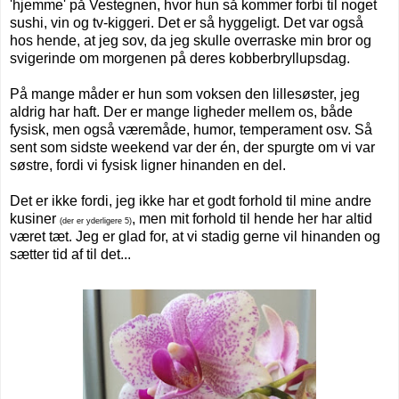
'hjemme' på Vestegnen, hvor hun så kommer forbi til noget
sushi, vin og tv-kiggeri. Det er så hyggeligt. Det var også
hos hende, at jeg sov, da jeg skulle overraske min bror og
svigerinde om morgenen på deres kobberbryllupsdag.
På mange måder er hun som voksen den lillesøster, jeg
aldrig har haft. D
er er mange ligheder mellem os, både
fysisk, men også væremåde, humor, temperament osv.
Så
sent som sidste weekend var der én, der spurgte om vi var
søstre, fordi vi fysisk ligner hinanden en del.
Det er ikke fordi, jeg ikke har et godt forhold til mine andre
kusiner
, men mit forhold til hende her har altid
(der er yderligere 5)
været tæt. J
eg er glad for, at vi stadig gerne vil hinanden og
sætter tid af til det.
..