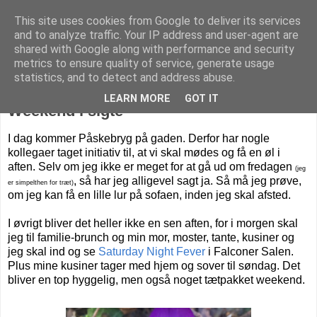
This site uses cookies from Google to deliver its services
Livet på Vestegnen
and to analyze traffic. Your IP address and user-agent are
shared with Google along with performance and security
metrics to ensure quality of service, generate usage
statistics, and to detect and address abuse.
fredag den 31. marts 2017
LEARN MORE
GOT IT
Weekend i sigte
I dag kommer Påskebryg på gaden. Derfor har nogle
kollegaer taget initiativ til, at vi skal mødes og få en øl i
aften. Selv om jeg ikke er meget for at gå ud om fredagen
(jeg
, så har jeg alligevel sagt ja. Så må jeg prøve,
er simpelthen for træt)
om jeg kan få en lille lur på sofaen, inden jeg skal afsted.
I øvrigt bliver det heller ikke en sen aften, for i morgen skal
jeg til familie-brunch og min mor, moster, tante, kusiner og
jeg skal ind og se
Saturday Night Fever
i Falconer Salen.
Plus mine kusiner tager med hjem og sover til søndag. Det
bliver en top hyggelig, men også noget tætpakket weekend.