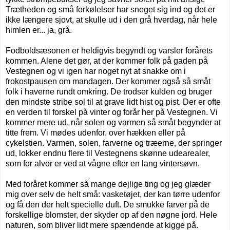
Trætheden og små forkølelser har sneget sig ind og det er
ikke længere sjovt, at skulle ud i den grå hverdag, når hele
himlen er... ja, grå.
Fodboldsæsonen er heldigvis begyndt og varsler forårets
kommen. Alene det gør, at der kommer folk på gaden på
Vestegnen og vi igen har noget nyt at snakke om i
frokostpausen om mandagen. Der kommer også så småt
folk i haverne rundt omkring. De trodser kulden og bruger
den mindste stribe sol til at grave lidt hist og pist. Der er ofte
en verden til forskel på vinter og forår her på Vestegnen. Vi
kommer mere ud, når solen og varmen så småt begynder at
titte frem. Vi mødes udenfor, over hækken eller på
cykelstien. Varmen, solen, farverne og træerne, der springer
ud, lokker endnu flere til Vestegnens skønne udearealer,
som for alvor er ved at vågne efter en lang vintersøvn.
Med foråret kommer så mange dejlige ting og jeg glæder
mig over selv de helt små: vasketøjet, der kan tørre udenfor
og få den der helt specielle duft. De smukke farver på de
forskellige blomster, der skyder op af den nøgne jord. Hele
naturen, som bliver lidt mere spændende at kigge på.