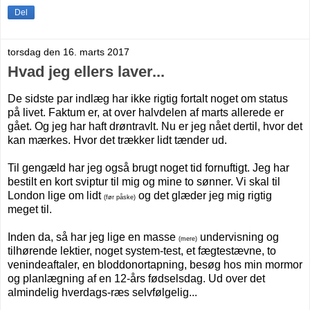
Del
torsdag den 16. marts 2017
Hvad jeg ellers laver...
De sidste par indlæg har ikke rigtig fortalt noget om status
på livet. Faktum er, at over halvdelen af marts allerede er
gået. Og jeg har haft drøntravlt. Nu er jeg nået dertil, hvor det
kan mærkes. Hvor det trækker lidt tænder ud.
Til gengæld har jeg også brugt noget tid fornuftigt. Jeg har
bestilt en kort sviptur til mig og mine to sønner. Vi skal til
London lige om lidt
og det glæder jeg mig rigtig
(før påske)
meget til.
Inden da, så har jeg lige en masse
undervisning og
(mere)
tilhørende lektier, noget system-test, et fægtestævne, to
venindeaftaler, en bloddonortapning, besøg hos min mormor
og planlægning af en 12-års fødselsdag. Ud over det
almindelig hverdags-ræs selvfølgelig...