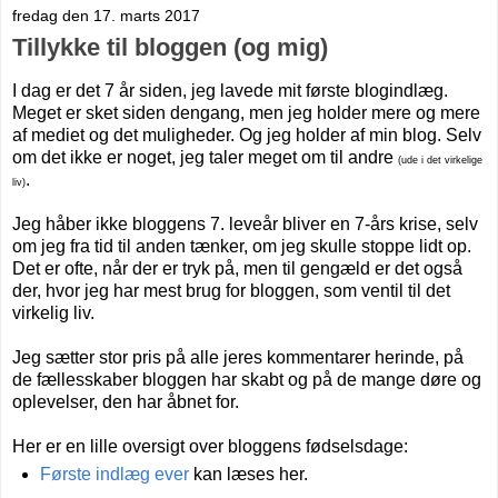
fredag den 17. marts 2017
Tillykke til bloggen (og mig)
I dag er det 7 år siden, jeg lavede mit første blogindlæg.
Meget er sket siden dengang, men jeg holder mere og mere
af mediet og det muligheder. Og jeg holder af min blog. Selv
om det ikke er noget, jeg taler meget om til andre
(ude i det virkelige
.
liv)
Jeg håber ikke bloggens 7. leveår bliver en 7-års krise, selv
om jeg fra tid til anden tænker, om jeg skulle stoppe lidt op.
Det er ofte, når der er tryk på, men til gengæld er det også
der, hvor jeg har mest brug for bloggen, som ventil til det
virkelig liv.
Jeg sætter stor pris på alle jeres kommentarer herinde, på
de fællesskaber bloggen har skabt og på de mange døre og
oplevelser, den har åbnet for.
Her er en lille oversigt over bloggens fødselsdage:
Første indlæg ever
kan læses her.