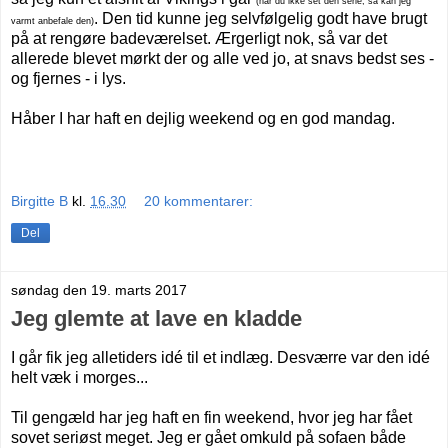
(har du ikke set den serie, så kan jeg
. Den tid kunne jeg selvfølgelig godt have brugt
varmt anbefale den)
på at rengøre badeværelset. Ærgerligt nok, så var det
allerede blevet mørkt der og alle ved jo, at snavs bedst ses -
og fjernes - i lys.
Håber I har haft en dejlig weekend og en god mandag.
Birgitte B
kl.
16.30
20 kommentarer:
Del
søndag den 19. marts 2017
Jeg glemte at lave en kladde
I går fik jeg alletiders idé til et indlæg. Desværre var den idé
helt væk i morges...
Til gengæld har jeg haft en fin weekend, hvor jeg har fået
sovet seriøst meget. Jeg er gået omkuld på sofaen både