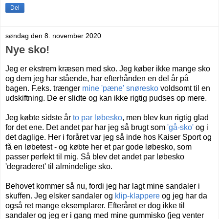
Del
søndag den 8. november 2020
Nye sko!
Jeg er ekstrem kræsen med sko. Jeg køber ikke mange sko
og dem jeg har stående, har efterhånden en del år på
bagen. F.eks. trænger
mine 'pæne' snøresko
voldsomt til en
udskiftning. De er slidte og kan ikke rigtig pudses op mere.
Jeg købte sidste år
to par løbesko
, men blev kun rigtig glad
for det ene. Det andet par har jeg så brugt som
'gå-sko'
og i
det daglige. Her i foråret var jeg så inde hos Kaiser Sport og
få en løbetest - og købte her et par gode løbesko, som
passer perfekt til mig. Så blev det andet par løbesko
'degraderet' til almindelige sko.
Behovet kommer så nu, fordi jeg har lagt mine sandaler i
skuffen. Jeg elsker sandaler og
klip-klappere
og jeg har da
også ret mange eksemplarer. Efteråret er dog ikke til
sandaler og jeg er i gang med mine gummisko (jeg venter