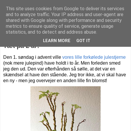
This site uses cookies from Google to deliver its services
Livet på Vestegnen
and to analyze traffic. Your IP address and user-agent are
shared with Google along with performance and security
metrics to ensure quality of service, generate usage
statistics, and to detect and address abuse.
mandag den 30. november 2020
LEARN MORE
GOT IT
Tæt på 2 år!
Den 1. søndag i advent ville
vores lille forkølede julestjerne
(nok mere julepind) have holdt i to år. Men forleden smed
jeg den ud. Den var efterhånden så sølle, at det var en
skændsel at have den stående. Jeg tror ikke, at vi skal have
en ny - men jeg overvejer en anden lille fin blomst!