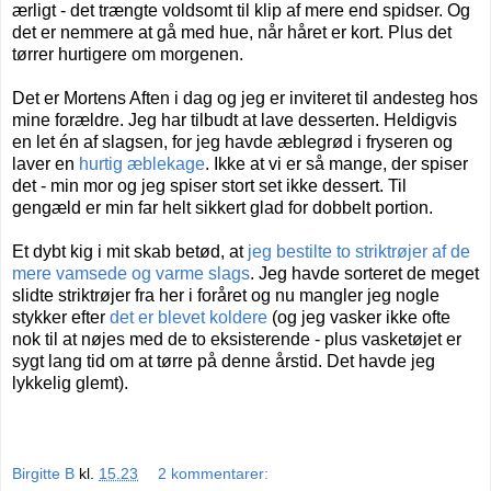
ærligt - det trængte voldsomt til klip af mere end spidser. Og
det er nemmere at gå med hue, når håret er kort. Plus det
tørrer hurtigere om morgenen.
Det er Mortens Aften i dag og jeg er inviteret til andesteg hos
mine forældre. Jeg har tilbudt at lave desserten. Heldigvis
en let én af slagsen, for jeg havde æblegrød i fryseren og
laver en
hurtig æblekage
. Ikke at vi er så mange, der spiser
det - min mor og jeg spiser stort set ikke dessert. Til
gengæld er min far helt sikkert glad for dobbelt portion.
Et dybt kig i mit skab betød, at
jeg bestilte to striktrøjer af de
mere vamsede og varme slags
. Jeg havde sorteret de meget
slidte striktrøjer fra her i foråret og nu mangler jeg nogle
stykker efter
det er blevet koldere
(og jeg vasker ikke ofte
nok til at nøjes med de to eksisterende - plus vasketøjet er
sygt lang tid om at tørre på denne årstid. Det havde jeg
lykkelig glemt).
Birgitte B
kl.
15.23
2 kommentarer: