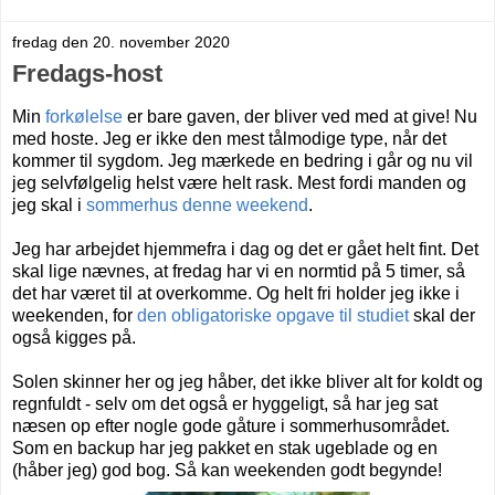
fredag den 20. november 2020
Fredags-host
Min
forkølelse
er bare gaven, der bliver ved med at give! Nu
med hoste. Jeg er ikke den mest tålmodige type, når det
kommer til sygdom. Jeg mærkede en bedring i går og nu vil
jeg selvfølgelig helst være helt rask. Mest fordi manden og
jeg skal i
sommerhus denne weekend
.
Jeg har arbejdet hjemmefra i dag og det er gået helt fint. Det
skal lige nævnes, at fredag har vi en normtid på 5 timer, så
det har været til at overkomme. Og helt fri holder jeg ikke i
weekenden, for
den obligatoriske opgave til studiet
skal der
også kigges på.
Solen skinner her og jeg håber, det ikke bliver alt for koldt og
regnfuldt - selv om det også er hyggeligt, så har jeg sat
næsen op efter nogle gode gåture i sommerhusområdet.
Som en backup har jeg pakket en stak ugeblade og en
(håber jeg) god bog. Så kan weekenden godt begynde!