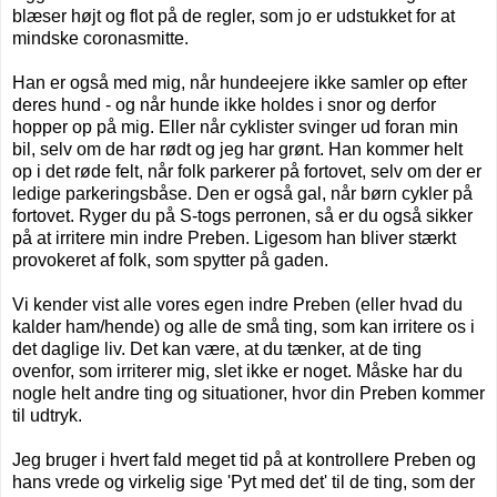
blæser højt og flot på de regler, som jo er udstukket for at
mindske coronasmitte.
Han er også med mig, når hundeejere ikke samler op efter
deres hund - og når hunde ikke holdes i snor og derfor
hopper op på mig. Eller når cyklister svinger ud foran min
bil, selv om de har rødt og jeg har grønt. Han kommer helt
op i det røde felt, når folk parkerer på fortovet, selv om der er
ledige parkeringsbåse. Den er også gal, når børn cykler på
fortovet. Ryger du på S-togs perronen, så er du også sikker
på at irritere min indre Preben. Ligesom han bliver stærkt
provokeret af folk, som spytter på gaden.
Vi kender vist alle vores egen indre Preben (eller hvad du
kalder ham/hende) og alle de små ting, som kan irritere os i
det daglige liv. Det kan være, at du tænker, at de ting
ovenfor, som irriterer mig, slet ikke er noget. Måske har du
nogle helt andre ting og situationer, hvor din Preben kommer
til udtryk.
Jeg bruger i hvert fald meget tid på at kontrollere Preben og
hans vrede og virkelig sige 'Pyt med det' til de ting, som der