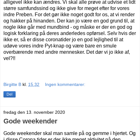
alligevel ikke kan ændres. Vi skal alle prøve at udvise et lidt
større samfundssind og ikke give for meget efter for vores
indre Preben. For det gør ikke noget godt for os, at vi render
og hakker på hinanden. Der kan jo være en god grund til, at
nogle ikke går med mundbind - og måske er der en god og
logisk forklaring på deres anderledes opførsel. Selv hvis der
ikke er, så er disse coronatider jo en god lejlighed til at
udøve vores indre Pyt-knap og være bare en smule
overbærende med andre mennesker. Det dør vi jo ikke af,
vel?!!
Birgitte B
kl.
15.32
Ingen kommentarer:
Del
fredag den 13. november 2020
Gode weekender
Gode weekender skal man samle på og gemme i hjertet. Og
i disse Corona tider er der ikke meget aktivitet på den