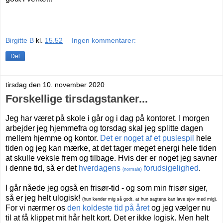
Birgitte B
kl.
15.52
Ingen kommentarer:
Del
tirsdag den 10. november 2020
Forskellige tirsdagstanker...
Jeg har været på skole i går og i dag på kontoret. I morgen
arbejder jeg hjemmefra og torsdag skal jeg splitte dagen
mellem hjemme og kontor.
Det er noget af et puslespil
hele
tiden og jeg kan mærke, at det tager meget energi hele tiden
at skulle veksle frem og tilbage. Hvis der er noget jeg savner
i denne tid, så er det
hverdagens
forudsigelighed
.
(normale)
I går nåede jeg også en frisør-tid - og som min frisør siger,
så er jeg helt ulogisk!
(hun kender mig så godt, at hun sagtens kan lave sjov med mig).
For vi nærmer os
den koldeste tid på året
og jeg vælger nu
til at få klippet mit hår helt kort. Det er ikke logisk. Men helt