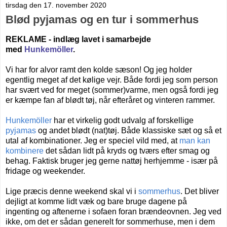
tirsdag den 17. november 2020
Blød pyjamas og en tur i sommerhus
REKLAME -
indlæg lavet i samarbejde
med
Hunkemöller
.
Vi har for alvor ramt den kolde sæson! Og jeg holder
egentlig meget af det kølige vejr. Både fordi jeg som person
har svært ved for meget (sommer)varme, men også fordi jeg
er k
æmpe fan af blødt tøj, når efteråret og vinteren rammer.
Hunkemöller
har et virkelig godt udvalg af forskellige
pyjamas
og andet blødt (nat)tøj. Både klassiske sæt og så et
utal af kombinationer. Jeg er speciel vild med, at
man kan
kombinere
det sådan lidt på kryds og tværs efter smag og
behag.
Faktisk bruger jeg gerne nattøj herhjemme - især på
fridage og weekender.
Lige præcis denne weekend skal vi i
sommerhus
. Det bliver
dejligt at komme lidt væk og bare bruge dagene på
ingenting og aftenerne i sofaen foran brændeovnen.
Jeg ved
ikke, om det er sådan generelt for sommerhuse, men i dem