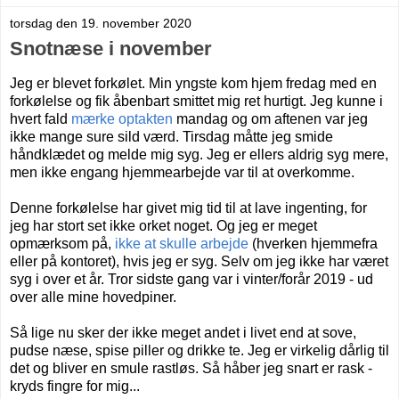
torsdag den 19. november 2020
Snotnæse i november
Jeg er blevet forkølet. Min yngste kom hjem fredag med en
forkølelse og fik åbenbart smittet mig ret hurtigt. Jeg kunne i
hvert fald
mærke optakten
mandag og om aftenen var jeg
ikke mange sure sild værd. Tirsdag måtte jeg smide
håndklædet og melde mig syg. Jeg er ellers aldrig syg mere,
men ikke engang hjemmearbejde var til at overkomme.
Denne forkølelse har givet mig tid til at lave ingenting, for
jeg har stort set ikke orket noget. Og jeg er meget
opmærksom på,
ikke at skulle arbejde
(hverken hjemmefra
eller på kontoret), hvis jeg er syg. Selv om jeg ikke har været
syg i over et år. Tror sidste gang var i vinter/forår 2019 - ud
over alle mine hovedpiner.
Så lige nu sker der ikke meget andet i livet end at sove,
pudse næse, spise piller og drikke te. Jeg er virkelig dårlig til
det og bliver en smule rastløs. Så håber jeg snart er rask -
kryds fingre for mig...