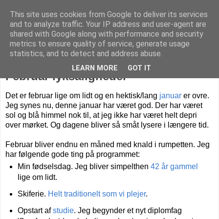
This site uses cookies from Google to deliver its services
Livet på Vestegnen
and to analyze traffic. Your IP address and user-agent are
shared with Google along with performance and security
metrics to ensure quality of service, generate usage
statistics, and to detect and address abuse.
tirsdag den 31. januar 2017
LEARN MORE
GOT IT
Februar lyksaligheder
Det er februar lige om lidt og en hektisk/lang
januar
er ovre.
Jeg synes nu, denne januar har været god. Der har været
sol og blå himmel nok til, at jeg ikke har været helt depri
over mørket. Og dagene bliver så småt lysere i længere tid.
Februar bliver endnu en måned med knald i rumpetten. Jeg
har følgende gode ting på programmet:
Min fødselsdag. Jeg bliver simpelthen
42 år gammel
lige om lidt.
Skiferie.
Helt traditionelt som vi plejer
.
Opstart af
studie
. Jeg begynder et nyt diplomfag