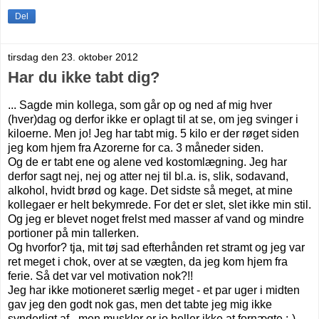
Del
tirsdag den 23. oktober 2012
Har du ikke tabt dig?
... Sagde min kollega, som går op og ned af mig hver
(hver)dag og derfor ikke er oplagt til at se, om jeg svinger i
kiloerne. Men jo! Jeg har tabt mig. 5 kilo er der røget siden
jeg kom hjem fra Azorerne for ca. 3 måneder siden.
Og de er tabt ene og alene ved kostomlægning. Jeg har
derfor sagt nej, nej og atter nej til bl.a. is, slik, sodavand,
alkohol, hvidt brød og kage. Det sidste så meget, at mine
kollegaer er helt bekymrede. For det er slet, slet ikke min stil.
Og jeg er blevet noget frelst med masser af vand og mindre
portioner på min tallerken.
Og hvorfor? tja, mit tøj sad efterhånden ret stramt og jeg var
ret meget i chok, over at se vægten, da jeg kom hjem fra
ferie. Så det var vel motivation nok?!!
Jeg har ikke motioneret særlig meget - et par uger i midten
gav jeg den godt nok gas, men det tabte jeg mig ikke
synderligt af - men muskler er jo heller ikke at fornægte ;-)