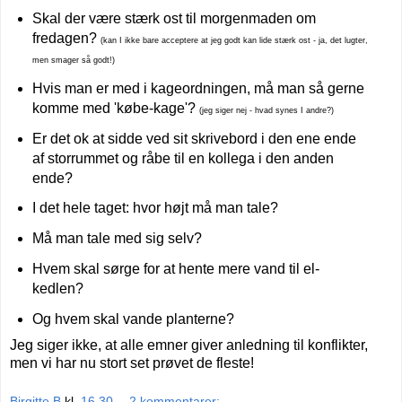
Skal der være stærk ost til morgenmaden om
fredagen?
(kan I ikke bare acceptere at jeg godt kan lide stærk ost - ja, det lugter,
men smager så godt!)
Hvis man er med i kageordningen, må man så gerne
komme med 'købe-kage'?
(jeg siger nej - hvad synes I andre?)
Er det ok at sidde ved sit skrivebord i den ene ende
af storrummet og råbe til en kollega i den anden
ende?
I det hele taget: hvor højt må man tale?
Må man tale med sig selv?
Hvem skal sørge for at hente mere vand til el-
kedlen?
Og hvem skal vande planterne?
Jeg siger ikke, at alle emner giver anledning til konflikter,
men vi har nu stort set prøvet de fleste!
Birgitte B
kl.
16.30
2 kommentarer: