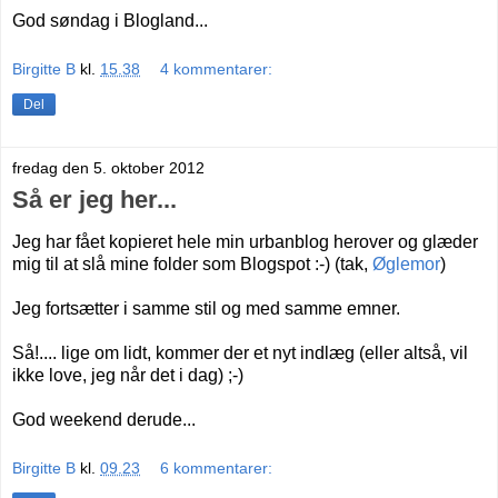
God søndag i Blogland...
Birgitte B
kl.
15.38
4 kommentarer:
Del
fredag den 5. oktober 2012
Så er jeg her...
Jeg har fået kopieret hele min urbanblog herover og glæder
mig til at slå mine folder som Blogspot :-) (tak,
Øglemor
)
Jeg fortsætter i samme stil og med samme emner.
Så!.... lige om lidt, kommer der et nyt indlæg (eller altså, vil
ikke love, jeg når det i dag) ;-)
God weekend derude...
Birgitte B
kl.
09.23
6 kommentarer: