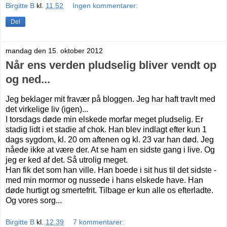
Birgitte B
kl.
11.52
Ingen kommentarer:
Del
mandag den 15. oktober 2012
Når ens verden pludselig bliver vendt op
og ned...
Jeg beklager mit fravær på bloggen. Jeg har haft travlt med
det virkelige liv (igen)...
I torsdags døde min elskede morfar meget pludselig. Er
stadig lidt i et stadie af chok. Han blev indlagt efter kun 1
dags sygdom, kl. 20 om aftenen og kl. 23 var han død. Jeg
nåede ikke at være der. At se ham en sidste gang i live. Og
jeg er ked af det. Så utrolig meget.
Han fik det som han ville. Han boede i sit hus til det sidste -
med min mormor og nussede i hans elskede have. Han
døde hurtigt og smertefrit. Tilbage er kun alle os efterladte.
Og vores sorg...
Birgitte B
kl.
12.39
7 kommentarer: