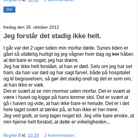
Del
fredag den 26. oktober 2012
Jeg forstår det stadig ikke helt.
I går var det 2 uger siden min morfar døde. Synes tiden er
gået så ufattelig hurtigt og jeg vågner hver dag og
tror
håber,
at det bare er noget, jeg har drømt.
Jeg har ikke helt forstået, at han er død. Selv om jeg har set
ham, da han var død og har sagt farvel, både på hospitalet
og til begravelsen, så gør det stadig ondt og det er som om,
at han ikke er væk.
Det er svært at se min mormor uden morfar. Det er svært at
være i huset og kigge på hans tomme stol. Det er svært at
gå i haven og vide, at han ikke bare er herude. Det er i det
hele taget svært at tænke på, at han ikke er her mere.
Jeg ved godt, at sorg tager noget tid. Jeg ville bare ønske, at
min hjerne helt forstod, at dette er virkeligheden...
Birgitte B
kl.
10.29
2 kommentarer: