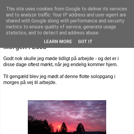
This site uses cookies from Google to deliver its services
Livet på Vestegnen
and to analyze traffic. Your IP address and user-agent are
shared with Google along with performance and security
metrics to ensure quality of service, generate usage
statistics, and to detect and address abuse.
onsdag den 31. oktober 2012
LEARN MORE
GOT IT
Morgen i 2605
Godt nok skulle jeg møde tidligt på arbejde - og det er i
disse dage oftest mørkt, når jeg endelig kommer hjem.
Til gengæld blev jeg mødt af denne flotte solopgang i
morges på vej til arbejde.