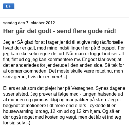
Del
søndag den 7. oktober 2012
Her går det godt - send flere gode råd!
Jeg er SÅ glad for at I tager jer tid til at give mig råd/fortælle
hvad der er galt, med mine indstillinger her på Blogspot. For
jeg kan ikke selv regne det ud. Når man er logget ind ser alt
fint, fint ud og jeg kan kommentere mv. Er godt klar over, at
det er anderledes for jer derude i den anden side. Så tak for
al opmærksomheden. Det meste skulle være rettet nu, men
skriv gerne, hvis der er mere! :-)
Ellers er alt som det plejer her på Vestegnen. Synes dagene
suser afsted. Jeg prøver at følge med - tungen halsende ud
af munden og gymnastiktøj og madpakker på slæb. Jeg er
begyndt at motionere lidt mere end ellers - cyklede til en
housewarming lørdag, 12 km ud og 12 km hjem. Og så er
der også noget med kosten og vægt, men det får et indlæg
for sig selv ;-)