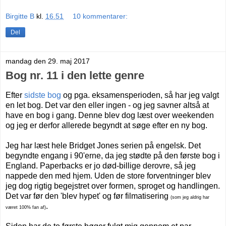
Birgitte B
kl.
16.51
10 kommentarer:
Del
mandag den 29. maj 2017
Bog nr. 11 i den lette genre
Efter
sidste bog
og pga. eksamensperioden, så har jeg valgt
en let bog. Det var den eller ingen - og jeg savner altså at
have en bog i gang. Denne blev dog læst over weekenden
og jeg er derfor allerede begyndt at søge efter en ny bog.
Jeg har læst hele Bridget Jones serien på engelsk. Det
begyndte engang i 90'erne, da jeg stødte på den første bog i
England. Paperbacks er jo død-billige derovre, så jeg
nappede den med hjem. Uden de store forventninger blev
jeg dog rigtig begejstret over formen, sproget og handlingen.
Det var før den 'blev hypet' og før filmatisering
(som jeg aldrig har
.
været 100% fan af)