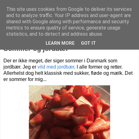
This site uses cookies from Google to deliver its services
Livet på Vestegnen
and to analyze traffic. Your IP address and user-agent are
shared with Google along with performance and security
metrics to ensure quality of service, generate usage
statistics, and to detect and address abuse.
onsdag den 31. maj 2017
LEARN MORE
GOT IT
Sommer og jordbær
Der er ikke meget, der siger sommer i Danmark som
jordbær.
Jeg er
vild med jordbær
. I alle former og retter.
Allerhelst dog helt klassisk med sukker, fløde og mælk. Det
er sommer for mig...