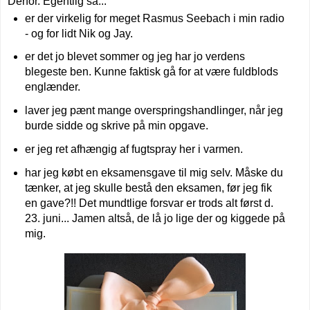
Derfor. Egentlig så...
er der virkelig for meget Rasmus Seebach i min radio
- og for lidt Nik og Jay.
er det jo blevet sommer og jeg har jo verdens
blegeste ben. Kunne faktisk gå for at være fuldblods
englænder.
laver jeg pænt mange overspringshandlinger, når jeg
burde sidde og skrive på min opgave.
er jeg ret afhængig af fugtspray her i varmen.
har jeg købt en eksamensgave til mig selv. Måske du
tænker, at jeg skulle bestå den eksamen, før jeg fik
en gave?!! Det mundtlige forsvar er trods alt først d.
23. juni... Jamen altså, de lå jo lige der og kiggede på
mig.