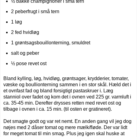
½ bakke champignoner i små tern
2 peberfrugt i små tern
1 løg
2 fed hvidløg
1 grøntsagsbouillonterning, smuldret
salt og peber
½ pose revet ost
Bland kylling, løg, hvidløg, grøntsager, krydderier, tomater,
væske og boullionterning sammen i en stor skål. Hæld det i
et ovnfast fad og bland forsigtigt pastaskruer i.
Læg
stanniol
over fadet og kom det i ovnen ved 225 gr. varmluft i
ca. 35-45 min. Derefter drysses retten med revet ost og
tilbage i ovnen i ca. 15 min. (til osten er gratineret).
Det smagte godt og var ret nemt. En anden gang vil jeg dog
nøjes med 2 dåser tomat og mere mælk/fløde. Der var lidt
for meget tomat til min smag. Plus jeg igen skal huske at