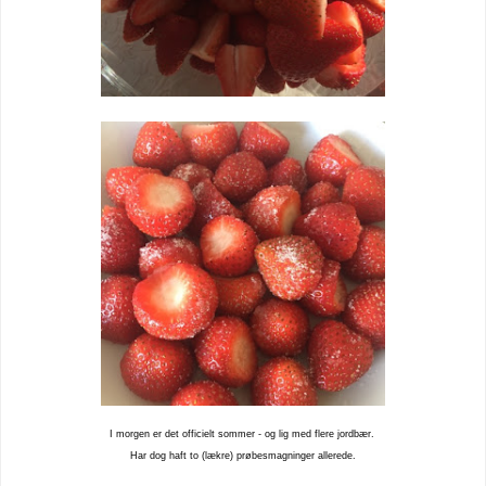
I morgen er det officielt sommer - og lig med flere jordbær.
Har dog haft to (lækre) prøbesmagninger allerede.