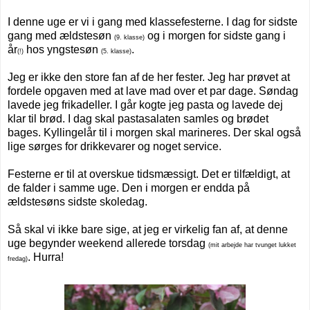
I denne uge er vi i gang med klassefesterne. I dag for sidste
gang med ældstesøn
og i morgen for sidste gang i
(9. klasse)
år
hos yngstesøn
.
(!)
(5. klasse)
Jeg er ikke den store fan af de her fester. Jeg har prøvet at
fordele opgaven med at lave mad over et par dage. Søndag
lavede jeg frikadeller. I går kogte jeg pasta og lavede dej
klar til brød. I dag skal pastasalaten samles og brødet
bages. Kyllingelår til i morgen skal marineres. Der skal også
lige sørges for drikkevarer og noget service.
Festerne er til at overskue tidsmæssigt. Det er tilfældigt, at
de falder i samme uge. Den i morgen er endda på
ældstesøns sidste skoledag.
Så skal vi ikke bare sige, at jeg er virkelig fan af, at denne
uge begynder weekend allerede torsdag
(mit arbejde har tvunget lukket
. Hurra!
fredag)