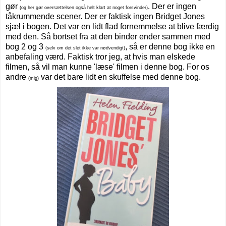
gør
. Der er ingen
(og her gør oversættelsen også helt klart at noget forsvinder)
tåkrummende scener. Der er faktisk ingen Bridget Jones
sjæl i bogen. Det var en lidt flad fornemmelse at blive færdig
med den. Så bortset fra at den binder ender sammen med
bog 2 og 3
, så er denne bog ikke en
(selv om det slet ikke var nødvendigt)
anbefaling værd. Faktisk tror jeg, at hvis man elskede
filmen, så vil man kunne 'læse' filmen i denne bog. For os
andre
var det bare lidt en skuffelse med denne bog.
(mig)