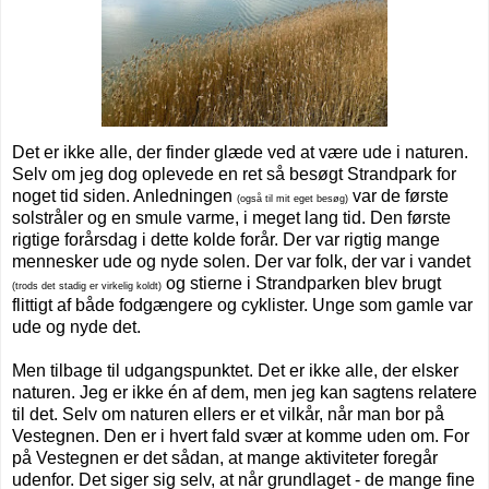
Det er ikke alle, der finder glæde ved at være ude i naturen.
Selv om jeg dog oplevede en ret så besøgt Strandpark for
noget tid siden. Anledningen
var de første
(også til mit eget besøg)
solstråler og en smule varme, i meget lang tid. Den første
rigtige forårsdag i dette kolde forår. Der var rigtig mange
mennesker ude og nyde solen. Der var folk, der var i vandet
og stierne i Strandparken blev brugt
(trods det stadig er virkelig koldt)
flittigt af både fodgængere og cyklister. Unge som gamle var
ude og nyde det.
Men tilbage til udgangspunktet. Det er ikke alle, der elsker
naturen. Jeg er ikke én af dem, men jeg kan sagtens relatere
til det. Selv om naturen ellers er et vilkår, når man bor på
Vestegnen. Den er i hvert fald svær at komme uden om. For
på Vestegnen er det sådan, at mange aktiviteter foregår
udenfor. Det siger sig selv, at når grundlaget - de mange fine