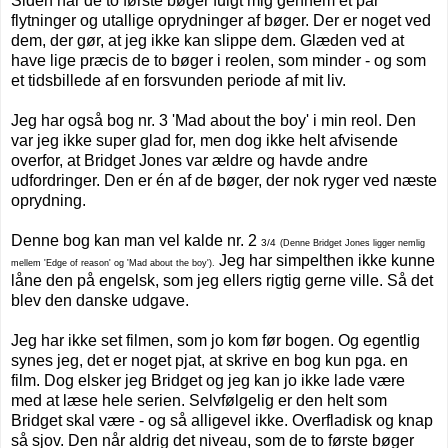
Siden har de to første bøger fulgt mig gennem et par
flytninger og utallige oprydninger af bøger. Der er noget ved
dem, der gør, at jeg ikke kan slippe dem. Glæden ved at
have lige præcis de to bøger i reolen, som minder - og som
et tidsbillede af en forsvunden periode af mit liv.
Jeg har også bog nr. 3 'Mad about the boy' i min reol. Den
var jeg ikke super glad for, men dog ikke helt afvisende
overfor, at Bridget Jones var ældre og havde andre
udfordringer. Den er én af de bøger, der nok ryger ved næste
oprydning.
Denne bog kan man vel kalde nr. 2
3/4
(
Denne
Bridget Jones ligger nemlig
J
eg har simpelthen ikke kunne
mellem 'Edge of reason' og 'Mad about the boy').
låne den på engelsk, som jeg ellers rigtig gerne ville. Så det
blev den danske udgave.
Jeg har ikke set filmen, som jo kom før bogen. Og egentlig
synes jeg, det er noget pjat, at skrive en bog kun pga. en
film. Dog elsker jeg Bridget og jeg kan jo ikke lade være
med at læse hele serien. Selvfølgelig er den helt som
Bridget skal være - og så alligevel ikke. Overfladisk og knap
så sjov. Den når aldrig det niveau, som de to første bøger