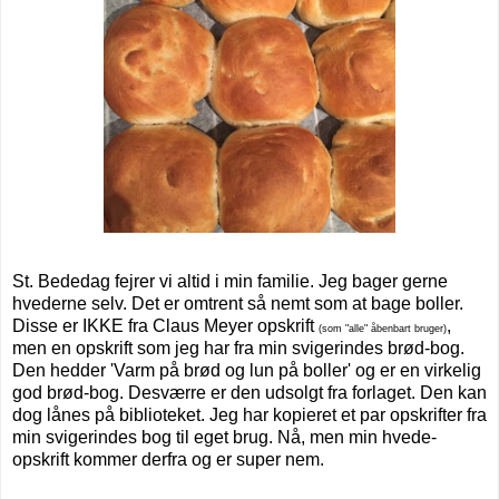
St. Bededag fejrer vi altid i min familie. Jeg bager gerne
hvederne selv. Det er omtrent så nemt som at bage boller.
Disse er IKKE fra Claus Meyer opskrift
,
(som "alle" åbenbart bruger)
men en opskrift som jeg har fra min svigerindes brød-bog.
Den hedder 'Varm på brød og lun på boller' og er en virkelig
god brød-bog. Desværre er den udsolgt fra forlaget. Den kan
dog lånes på biblioteket. Jeg har kopieret et par opskrifter fra
min svigerindes bog til eget brug. Nå, men min hvede-
opskrift kommer derfra og er super nem.