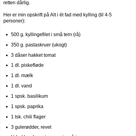
retten dårlig.
Her er min opskrift på Alt i ét fad med kylling (til 4-5
personer):
500 g. kyllingefilet i små tern (rå)
350 g. pastaskruer (ukogt)
3 dåser hakket tomat
1 dl. piskefløde
1 dl. mælk
1 dl. vand
1 spsk. basilikum
1 spsk. paprika
1 tsk. chili flager
3 gulerødder, revet