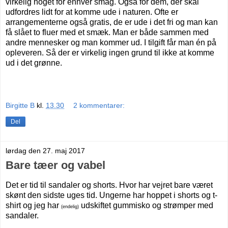
virkelig noget for enhver smag. Også for dem, der skal
udfordres lidt for at komme ude i naturen. Ofte er
arrangementerne også gratis, de er ude i det fri og man kan
få slået to fluer med et smæk. Man er både sammen med
andre mennesker og man kommer ud. I tilgift får man én på
opleveren. Så der er virkelig ingen grund til ikke at komme
ud i det grønne.
Birgitte B
kl.
13.30
2 kommentarer:
Del
lørdag den 27. maj 2017
Bare tæer og vabel
Det er tid til sandaler og shorts. Hvor har vejret bare været
skønt den sidste uges tid. Ungerne har hoppet i shorts og t-
shirt og jeg har
udskiftet gummisko og strømper med
(endelig)
sandaler.