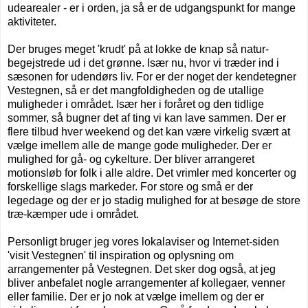
udearealer - er i orden, ja så er de udgangspunkt for mange
aktiviteter.
Der bruges meget 'krudt' på at lokke de knap så natur-
begejstrede ud i det grønne. Især nu, hvor vi træder ind i
sæsonen for udendørs liv. For er der noget der kendetegner
Vestegnen, så er det mangfoldigheden og de utallige
muligheder i området. Især her i foråret og den tidlige
sommer, så bugner det af ting vi kan lave sammen. Der er
flere tilbud hver weekend og det kan være virkelig svært at
vælge imellem alle de mange gode muligheder. Der er
mulighed for gå- og cykelture. Der bliver arrangeret
motionsløb for folk i alle aldre. Det vrimler med koncerter og
forskellige slags markeder. For store og små er der
legedage og der er jo stadig mulighed for at besøge de store
træ-kæmper ude i området.
Personligt bruger jeg vores lokalaviser og Internet-siden
'visit Vestegnen' til inspiration og oplysning om
arrangementer på Vestegnen. Det sker dog også, at jeg
bliver anbefalet nogle arrangementer af kollegaer, venner
eller familie. Der er jo nok at vælge imellem og der er