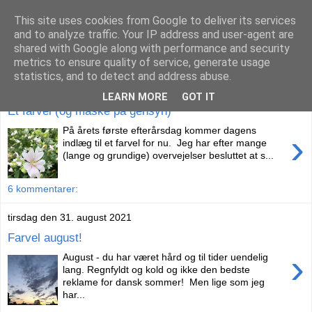
This site uses cookies from Google to deliver its services
Livet på Vestegnen
and to analyze traffic. Your IP address and user-agent are
shared with Google along with performance and security
metrics to ensure quality of service, generate usage
statistics, and to detect and address abuse.
onsdag den 1. september 2021
LEARN MORE
GOT IT
Et farvel (og måske på gensyn)
På årets første efterårsdag kommer dagens
›
indlæg til et farvel for nu. Jeg har efter mange
(lange og grundige) overvejelser besluttet at s...
6 kommentarer:
tirsdag den 31. august 2021
Farvel august!
›
August - du har været hård og til tider uendelig
lang. Regnfyldt og kold og ikke den bedste
reklame for dansk sommer! Men lige som jeg
har...