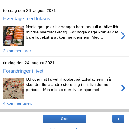
torsdag den 26. august 2021
Hverdage med luksus
Nogle gange er hverdagen bare nødt til at blive lidt
›
mindre hverdags-agtig. For nogle dage kræver det
bare lidt ekstra at komme igennem. Med...
2 kommentarer:
tirsdag den 24. august 2021
Forandringer i livet
Ud over mit farvel til jobbet på Lokalavisen , så
›
sker der flere andre store ting i mit liv i denne
periode. Min ældste søn flytter hjemmef...
4 kommentarer:
›
Start