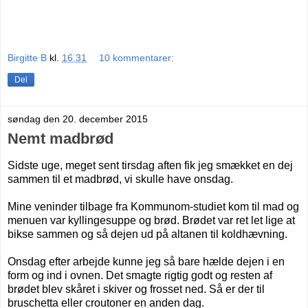
Birgitte B
kl.
16.31
10 kommentarer:
Del
søndag den 20. december 2015
Nemt madbrød
Sidste uge, meget sent tirsdag aften fik jeg smækket en dej
sammen til et madbrød, vi skulle have onsdag.
Mine veninder tilbage fra Kommunom-studiet kom til mad og
menuen var kyllingesuppe og brød. Brødet var ret let lige at
bikse sammen og så dejen ud på altanen til koldhævning.
Onsdag efter arbejde kunne jeg så bare hælde dejen i en
form og ind i ovnen. Det smagte rigtig godt og r
esten af
brødet blev skåret i skiver og frosset ned. Så er der til
bruschetta eller croutoner en anden dag.