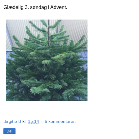
Glædelig 3. søndag i Advent.
Birgitte B
kl.
15.14
6 kommentarer:
Del