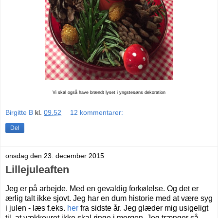
Vi skal også have brændt lyset i yngstesøns dekoration
Birgitte B
kl.
09.52
12 kommentarer:
Del
onsdag den 23. december 2015
Lillejuleaften
Jeg er på arbejde. Med en gevaldig forkølelse. Og det er
ærlig talt ikke sjovt. Jeg har en dum historie med at være syg
i julen - læs f.eks.
her
fra sidste år.
Jeg glæder mig usigeligt
til, at vækkeuret ikke skal ringe i morgen. Jeg trænger så