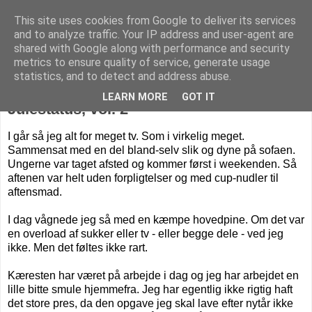
This site uses cookies from Google to deliver its services
Livet på Vestegnen
and to analyze traffic. Your IP address and user-agent are
shared with Google along with performance and security
metrics to ensure quality of service, generate usage
statistics, and to detect and address abuse.
onsdag den 30. december 2015
LEARN MORE
GOT IT
Julestatus, vol. 2
I går så jeg alt for meget tv. Som i virkelig meget.
Sammensat med en del bland-selv slik og dyne på sofaen.
Ungerne var taget afsted og kommer først i weekenden. Så
aftenen var helt uden forpligtelser og med cup-nudler til
aftensmad.
I dag vågnede jeg så med en kæmpe hovedpine. Om det var
en overload af sukker eller tv - eller begge dele - ved jeg
ikke. Men det føltes ikke rart.
Kæresten har været på arbejde i dag og jeg har arbejdet en
lille bitte smule hjemmefra. Jeg har egentlig ikke rigtig haft
det store pres, da den opgave jeg skal lave efter nytår ikke