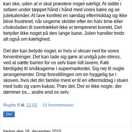
kan ske, uden at vi skal præstere noget særligt. At sidde i
sofaen under tæppet hånd i hånd med vores kære og se
julekalender. At lave konfekt en søndag eftermiddag og ikke
blive frustreret, når ungerne skrider efter en halv time eller
chokoladen til overtrækket ikke er tempereret korrekt. Det
betyder ikke noget på den lange bane. Julen handler trods
alt også om kærlighed.
Det der kan betyde noget, er hvis vi skruer ned for vores
forventninger. Det kan lade sig gøre at undgå jule-stress,
ved at sætte barren for os selv bare lidt lavere. Køb
færdigdej til småkagerne i supermarkedet. Sig nej til nogle
arrangementer. Drop forestillingen om en hyggelig tur i
skoven, hvis det din familie mest er til en eftermiddag i stuen
med ludo og varm kakao. Prøv det. Der er ikke nogle, der
dømmer os... andre end os selv.
Birgitte B
kl.
12.02
10 kommentarer:
Del
fredag den 18. december 2015