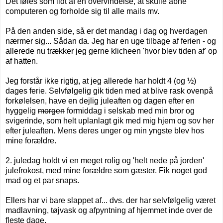
Det føles som lidt af en overvindelse, at skulle åbne
computeren og forholde sig til alle mails mv.
På den anden side, så er det mandag i dag og hverdagen
nærmer sig... Sådan da. Jeg har en uge tilbage af ferien - og
allerede nu trækker jeg gerne klicheen 'hvor blev tiden af' op
af hatten.
Jeg forstår ikke rigtig, at jeg allerede har holdt 4 (og ½)
dages ferie. Selvfølgelig gik tiden med at blive rask ovenpå
forkølelsen, have en dejlig juleaften og dagen efter en
hyggelig
morgen
formiddag i selskab med min bror og
svigerinde, som helt uplanlagt gik med mig hjem og sov her
efter juleaften. Mens deres unger og min yngste blev hos
mine forældre.
2. juledag holdt vi en meget rolig og 'helt nede på jorden'
julefrokost, med mine forældre som gæster. Fik noget god
mad og et par snaps.
Ellers har vi bare slappet af... dvs. der har selvfølgelig været
madlavning, tøjvask og afpyntning af hjemmet inde over de
fleste dage.