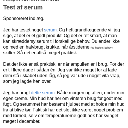
Test af serum
Sponsoreret indlæg.
Jeg har testet noget
serum
. Og helt grundlæggende vil jeg
sige, at det er et godt produkt. Og det er ret smart, at man
kan skræddersy serum til forskellige behov. Du ender ikke
op med en halvbrugt krukke, når årstiderne
(og hudens behov)
skifter. Så det er altså meget praktisk.
Det der ikke er så praktisk, er når ampullen er i brug. For der
er til flere dage i sådan én. Jeg var ikke meget for at lade
dem stå i skabet uden låg, så jeg var ude i noget vita-vrap,
som jeg lagde hen over.
Jeg har brugt
dette serum
. Både morgen og aften, under min
egen creme. Min hud har her om vinteren brug for godt med
fugt. Og serummet har bestemt hjulpet med at holde min hud
fra at blive tør. Faktisk har det slet ikke været noget problem
med tørhed, selv om temperaturerne godt nok har svinget
meget i december.