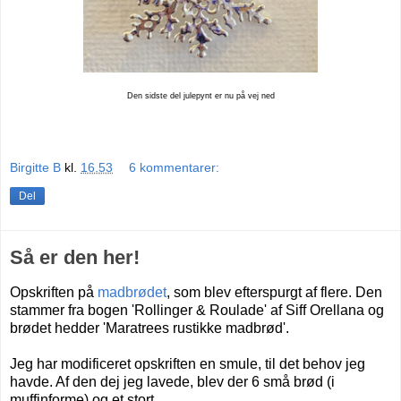
Den sidste del julepynt er nu på vej ned
Birgitte B
kl.
16.53
6 kommentarer:
Del
Så er den her!
Opskriften på
madbrødet
, som blev efterspurgt af flere. Den
stammer fra bogen 'Rollinger & Roulade' af Siff Orellana og
brødet hedder 'Maratrees rustikke madbrød'.
Jeg har modificeret opskriften en smule, til det behov jeg
havde. Af den dej jeg lavede, blev der 6 små brød (i
muffinforme) og et stort.