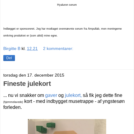
Hyaluron serum
Indlægget er sponsoreret. Jeg har modtaget ovennævnte serum fra Ampullab, men meningerne
omkring produktet er (som altid) mine egne.
Birgitte B
kl.
12.21
2 kommentarer:
Del
torsdag den 17. december 2015
Fineste julekort
... nu vi snakker om
gaver
og
julekort,
så fik jeg dette fine
kort - med indbygget musetrappe - af yngstesøn
(hjemmelavede)
forleden.