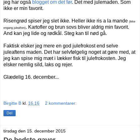
jeg har også
blogget om det før
. Det med julemaden. Som
ikke er min favorit.
Risengrød spiser jeg slet ikke. Heller ikke ris a la mande
(ikke
. Kartofler og brun sovs bliver aldrig min favorit.
engang juleaften)
And kan jeg lide og rødkål. Steg kan til nød gå.
Faktisk elsker jeg mere en god julefrokost end selve
juleaftens maden. Det har selvfølgelig noget at gøre med, at
jeg kan spise mig mæt i lækker fisk til julefrokosten. Jeg
elsker nemlig sild, laks og rejer.
Glædelig 16. december...
Birgitte B
kl.
16.16
2 kommentarer:
Del
tirsdag den 15. december 2015
De bedste gaver