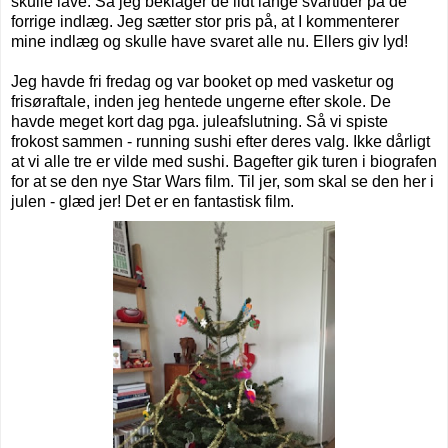
skulle lave. Så jeg beklager de lidt lange svartider på de
forrige indlæg. Jeg sætter stor pris på, at I kommenterer
mine indlæg og skulle have svaret alle nu. Ellers giv lyd!
Jeg havde fri fredag og var booket op med vasketur og
frisøraftale, inden jeg hentede ungerne efter skole. De
havde meget kort dag pga. juleafslutning. Så vi spiste
frokost sammen - running sushi efter deres valg. Ikke dårligt
at vi alle tre er vilde med sushi.
Bagefter gik turen i biografen
for at se den nye Star Wars film. Til jer, som skal se den her i
julen - glæd jer! Det er en fantastisk film.