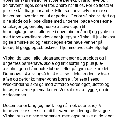
Vores jul skal nemlig helst være perfekt. Vi skal leve op til
de forventninger, som vi tror, andre har til os. For de fleste vil
jo ikke stå tilbage for andre. Eller så har vi selv en masse
tanker om, hvordan en jul er perfekt. Derfor så skal vi død og
pine sidde og klippe klistre med ungerne, bage vores egne
småkager (og endelig huske at lave dejen til
honningkagehuset allerede i november måned) og pynte op
med farvekoordineret designer-julepynt. Vi skal til julefrokost
og se smukke ud og helst dagen efter have venner på
besøg til glögg og æbleskiver. Hjemmelavet selvfølgelig!
Vi skal deltage i alle julearrangementer på arbejdet og i
ungernes børnehave, skole og fritidsordning plus jule-
afslutningen i håndboldklubben eller på gymnastikholdet.
Derudover skal vi også huske, at se julekalender i tv hver
aften og derfor kommer vores børn alt for sent i seng.
Weekenderne skal gå med at fælde vores eget juletræ og
besøge diverse julemarkeder. Vi skal ekstra hygge, nu det
er december.
December er lang (og mørk - og i år nok uden sne). Vi
behøver ikke stresse rundt for være her, der og alle vegne.
Vi skal huske at være sammen, men også huske at det godt