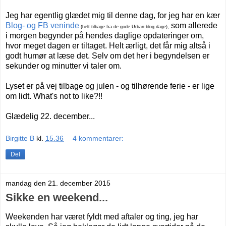
Jeg har egentlig glædet mig til denne dag, for jeg har en kær
Blog- og FB veninde
som allerede
(helt tilbage fra de gode Urban-blog dage),
i morgen begynder på hendes daglige opdateringer om,
hvor meget dagen er tiltaget. Helt ærligt, det får mig altså i
godt humør at læse det. Selv om det her i begyndelsen er
sekunder og minutter vi taler om.
Lyset er på vej tilbage og julen - og tilhørende ferie - er lige
om lidt. What's not to like?!!
Glædelig 22. december...
Birgitte B
kl.
15.36
4 kommentarer:
Del
mandag den 21. december 2015
Sikke en weekend...
Weekenden har været fyldt med aftaler og ting, jeg har