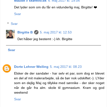
Maude // skøreliv.dk
4. maj 2017 kl. 19.04
Det lyder som om du får en vidunderlig maj, Birgitte! ❤️
Svar
Svar
Birgitte B
5. maj 2017 kl. 12.53
Det håber jeg bestemt :-) kh. Birgitte
Svar
Dorte Lehner Weiling
5. maj 2017 kl. 08.23
Elsker de der sandaler - har selv et par, som dog er blevet
en del af mit malerarbejde, så de bør nok udskiftet:-). LYder
som en dejlig Maj og tillykke med sønnike - der sker noget
når de går fra alm. skole til gymnasium. Kram og god
weekend
Svar