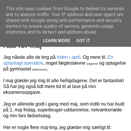
This site uses cookies from Google to deliver its services
Livet på Vestegnen
and to analyze traffic. Your IP address and user-agent are
shared with Google along with performance and security
metrics to ensure quality of service, generate usage
statistics, and to detect and address abuse.
torsdag den 4. maj 2017
LEARN MORE
GOT IT
Håb for maj
Jeg nåede alle de ting på
listen i april
. Og mere til.
En
uplanlagt operation
, noget fægtestævne
og optagelse
(ungerne)
på gymnasiet
.
(ældstesøn)
I maj glæder jeg mig til alle helligdagene. Det er fantastisk!
Så har jeg også lidt mere tid til at lave på min
eksamensopgave.
Jeg er allerede godt i gang med maj, som indtil nu har budt
på 1. maj fridag, superbruger-uddannelse, netværksmøde
og min fars fødselsdag.
Her er nogle flere maj-ting, jeg glæder mig særligt til: