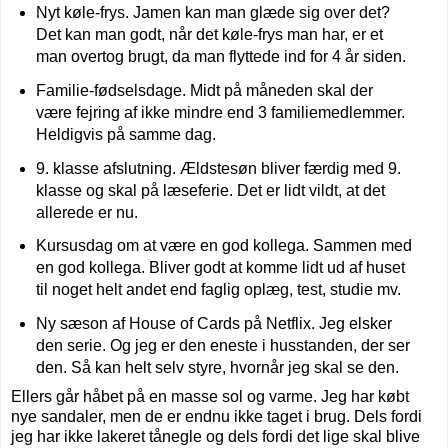
Nyt køle-frys. Jamen kan man glæde sig over det?
Det kan man godt, når det køle-frys man har, er et
man overtog brugt, da man flyttede ind for 4 år siden.
Familie-fødselsdage. Midt på måneden skal der
være fejring af ikke mindre end 3 familiemedlemmer.
Heldigvis på samme dag.
9. klasse afslutning. Ældstesøn bliver færdig med 9.
klasse og skal på læseferie. Det er lidt vildt, at det
allerede er nu.
Kursusdag om at være en god kollega. Sammen med
en god kollega. Bliver godt at komme lidt ud af huset
til noget helt andet end faglig oplæg, test, studie mv.
Ny sæson af House of Cards på Netflix. Jeg elsker
den serie. Og jeg er den eneste i husstanden, der ser
den. Så kan helt selv styre, hvornår jeg skal se den.
Ellers går håbet på en masse sol og varme. Jeg har købt
nye sandaler, men de er endnu ikke taget i brug. Dels fordi
jeg har ikke lakeret tånegle og dels fordi det lige skal blive