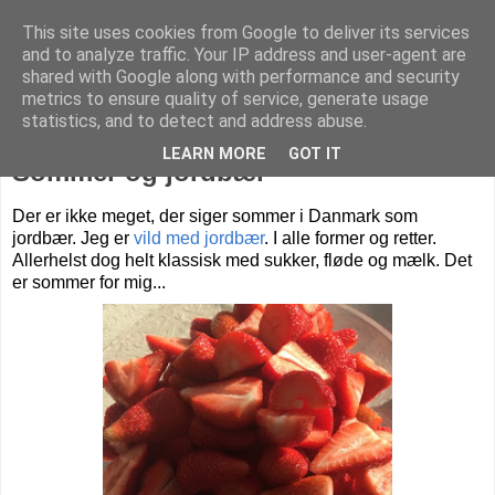
This site uses cookies from Google to deliver its services
Livet på Vestegnen
and to analyze traffic. Your IP address and user-agent are
shared with Google along with performance and security
metrics to ensure quality of service, generate usage
statistics, and to detect and address abuse.
onsdag den 31. maj 2017
LEARN MORE
GOT IT
Sommer og jordbær
Der er ikke meget, der siger sommer i Danmark som
jordbær.
Jeg er
vild med jordbær
. I alle former og retter.
Allerhelst dog helt klassisk med sukker, fløde og mælk. Det
er sommer for mig...