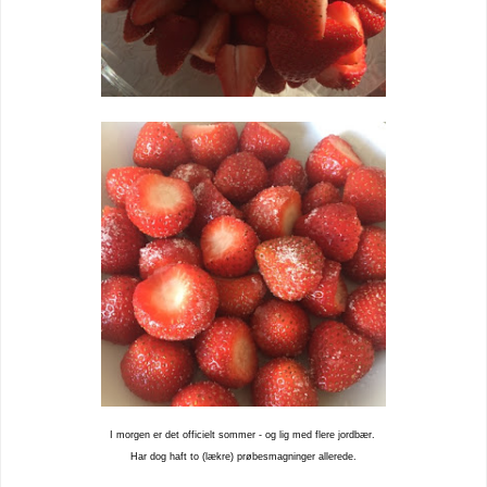
I morgen er det officielt sommer - og lig med flere jordbær.
Har dog haft to (lækre) prøbesmagninger allerede.