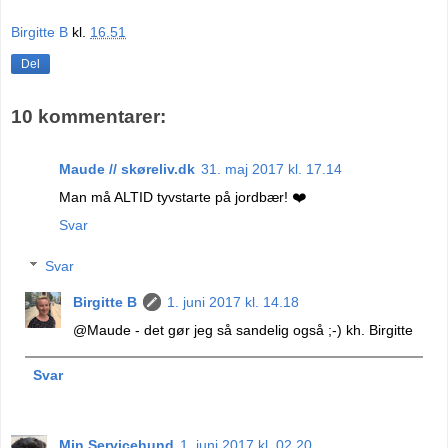
Birgitte B
kl.
16.51
Del
10 kommentarer:
Maude // skøreliv.dk
31. maj 2017 kl. 17.14
Man må ALTID tyvstarte på jordbær! ❤️
Svar
Svar
Birgitte B
1. juni 2017 kl. 14.18
@Maude - det gør jeg så sandelig også ;-) kh. Birgitte
Svar
Min Servicehund
1. juni 2017 kl. 02.20