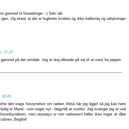
or gammel til forandringer ;-) Selv tak.
igen. Og skønt at det er fuglenes kvidren og ikke trafikstøj og udrykninger
l. 17.27
gammel på det område. Jeg er dog allerede på vej til at sove fra pippen.
. 18.43
for den slags forstyrrelser om natten. Altså når jeg ligger så jeg kan høre
Samtidig er Mand - som noget nyt - begyndt at snorke. Jeg sværger jeg er ved
 hovedsynderen, men anyways er min nattesøvn heller ikke noget at råbe
rutinen, Birgitte!