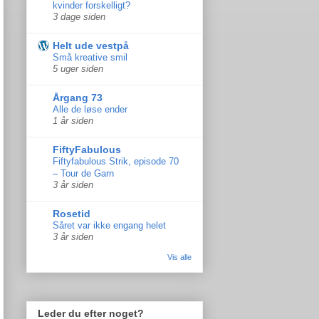
kvinder forskelligt?
3 dage siden
Helt ude vestpå
Små kreative smil
5 uger siden
Årgang 73
Alle de løse ender
1 år siden
FiftyFabulous
Fiftyfabulous Strik, episode 70
– Tour de Garn
3 år siden
Rosetid
Såret var ikke engang helet
3 år siden
Vis alle
Leder du efter noget?