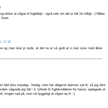
9
elsker at vågne til fuglefløjt - også selv om det er lidt for tidligt :-) Håber,
. Snart.
l. 17.30
e og man skal jo nyde, at det nu er så godt at vi kan sove med åbne
ert fald ikke mandag - fredag, men har alligevel alarmen sat til, så jeg ikke
nden vågnede jeg lidt i 4, lyttede til fuglekvidderen fra haven, opdagede at
t, krogen sad på, men så hyggeligt at vågne op til :-)