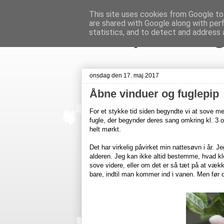
This site uses cookies from Google to 
are shared with Google along with per
Livet på Veste
statistics, and to detect and address 
onsdag den 17. maj 2017
Åbne vinduer og fuglepip
For et stykke tid siden begyndte vi at sove m
fugle, der begynder deres sang omkring kl. 3 o
helt mørkt.
Det har virkelig påvirket min nattesøvn i år.
alderen.
Jeg kan ikke altid bestemme, hvad klok
sove videre, eller om det er så tæt på at vækkeu
bare, indtil man kommer ind i vanen. Men før de