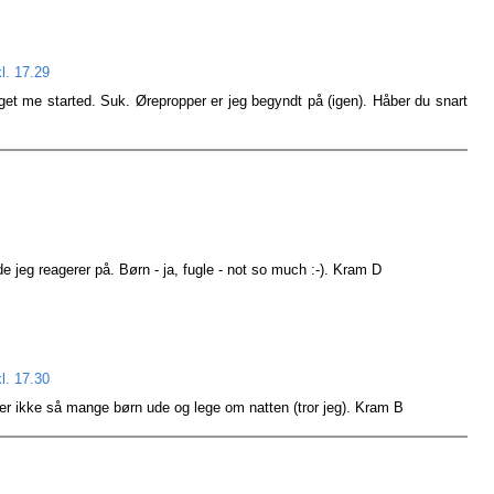
l. 17.29
et me started. Suk. Ørepropper er jeg begyndt på (igen). Håber du snart
de jeg reagerer på. Børn - ja, fugle - not so much :-). Kram D
l. 17.30
 er ikke så mange børn ude og lege om natten (tror jeg). Kram B