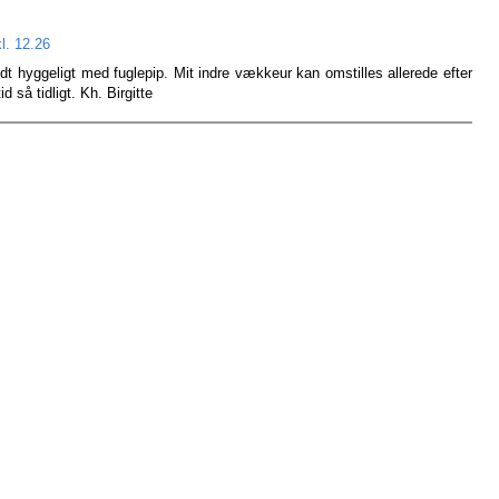
l. 12.26
idt hyggeligt med fuglepip. Mit indre vækkeur kan omstilles allerede efter
d så tidligt. Kh. Birgitte