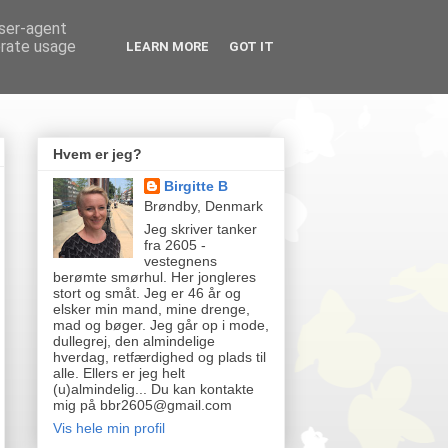
user-agent
erate usage
LEARN MORE
GOT IT
Hvem er jeg?
Birgitte B
Brøndby, Denmark
Jeg skriver tanker
fra 2605 -
vestegnens
berømte smørhul. Her jongleres
stort og småt. Jeg er 46 år og
elsker min mand, mine drenge,
mad og bøger. Jeg går op i mode,
dullegrej, den almindelige
hverdag, retfærdighed og plads til
alle. Ellers er jeg helt
(u)almindelig... Du kan kontakte
mig på bbr2605@gmail.com
Vis hele min profil