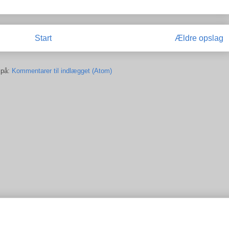
Start
Ældre opslag
 på:
Kommentarer til indlægget (Atom)