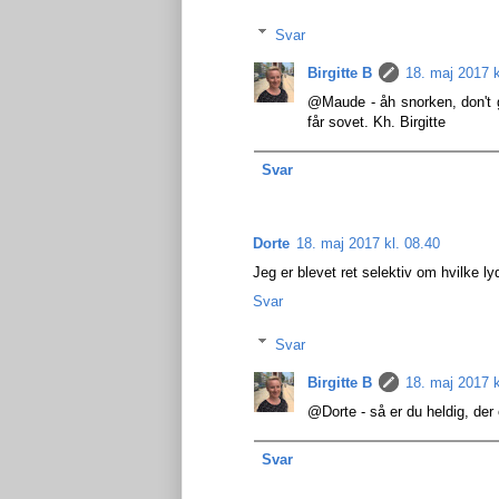
Svar
Birgitte B
18. maj 2017 k
@Maude - åh snorken, don't g
får sovet. Kh. Birgitte
Svar
Dorte
18. maj 2017 kl. 08.40
Jeg er blevet ret selektiv om hvilke ly
Svar
Svar
Birgitte B
18. maj 2017 k
@Dorte - så er du heldig, der
Svar