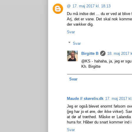
@
17. maj 2017 kl. 18.13
Du må indse det ... du er ved at blive f
Arj, det er vane. Det skal nok komme 
der vækker dig.
Svar
Svar
Birgitte B
18. maj 2017 k
@KS - hahaha, ja, jeg er sgu 
Kh. Birgitte
Svar
Maude // skøreliv.dk
17. maj 2017 kl
Jeg er også blevet enormt følsom over
(jeg har jo et øre, der ikke virker). 
at dø af træthed. Måske er Lalandia
hurra for. Håber du snart kommer ind i 
Svar