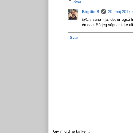
Svar
Birgitte B
20. maj 2017 k
@Christina - ja, det er også l
én dag. Så jeg vågner ikke alti
Svar
Giv mig dine tanker...