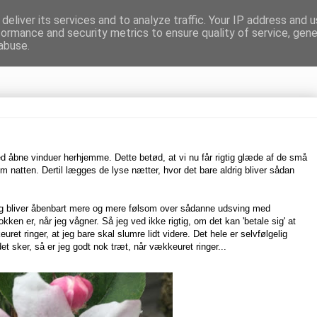
deliver its services and to analyze traffic. Your IP address and 
formance and security metrics to ensure quality of service, gen
gnen
abuse.
ed åbne vinduer herhjemme. Dette betød, at vi nu får rigtig glæde af de små
m natten. Dertil lægges de lyse nætter, hvor det bare aldrig bliver sådan
 Jeg bliver åbenbart mere og mere følsom over sådanne udsving med
ken er, når jeg vågner. Så jeg ved ikke rigtig, om det kan 'betale sig' at
ret ringer, at jeg bare skal slumre lidt videre. Det hele er selvfølgelig
t sker, så er jeg godt nok træt, når vækkeuret ringer...