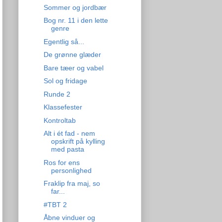
Sommer og jordbær
Bog nr. 11 i den lette
genre
Egentlig så...
De grønne glæder
Bare tæer og vabel
Sol og fridage
Runde 2
Klassefester
Kontroltab
Alt i ét fad - nem
opskrift på kylling
med pasta
Ros for ens
personlighed
Fraklip fra maj, so
far...
#TBT 2
Åbne vinduer og