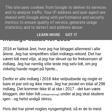
This site uses cookies from Google to deliver its services
Livet på Vestegnen
and to analyze traffic. Your IP address and user-agent are
shared with Google along with performance and security
metrics to ensure quality of service, generate usage
statistics, and to detect and address abuse.
tirsdag den 3. januar 2017
LEARN MORE
GOT IT
Indlægs-status for 2016
2016 er faktisk året, hvor jeg har blogget allermest i alle
årene. Jeg har simpelthen slået indlægs-rekord. Det har
været lidt med vilje, at jeg har skruet op for frekvensen af
indlæg. Jeg har nemlig ville teste mig selv lidt, om jeg
virkelig havde noget på hjerte...
Derfor er alle indlæg i 2016 ikke velpudsede og nogle er
bare et par ord og ikke mere. Jeg har postet en total af 296
indlæg. Det kommer ikke til at ske i 2017 - det kan være
bloggen, der lider lidt
under at jeg skal studere
(indlægsmæssigt)
igen - og helst undgå stress.
Hvis det har pirret nogles nysgerrighed, så er d
e to mest