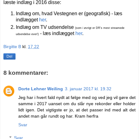
læste indlæg i 2016 disse:
Indlæg om, hvad Vestegnen er (geografisk) - læs
indlægget
her
.
Indlæg om TV udsendelse
(som i øvrigt er DR's mest streamede
- læs indlægget
her
.
udsendelse ever!)
Birgitte B
kl.
17.22
Del
8 kommentarer:
Dorte Lehner Weiling
3. januar 2017 kl. 19.32
Jeg har i hvert fald nydt at følge med og ved jeg vil gøre det
samme i 2017 uanset om du slår nye rekorder eller holder
lidt igen. Det vigtigste er jo, at det passer ind med alt det
andet man går rundt og har. Kram herfra
Svar
Svar