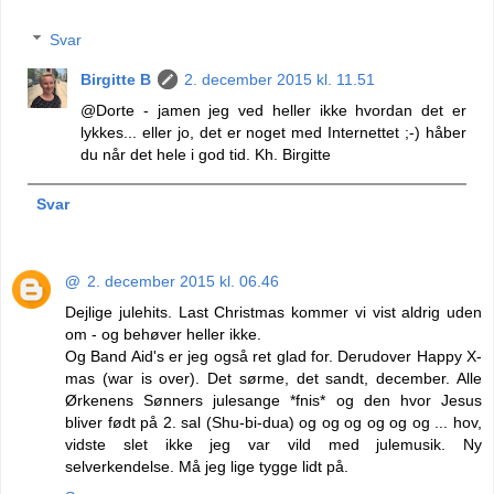
Svar
Birgitte B
2. december 2015 kl. 11.51
@Dorte - jamen jeg ved heller ikke hvordan det er
lykkes... eller jo, det er noget med Internettet ;-) håber
du når det hele i god tid. Kh. Birgitte
Svar
@
2. december 2015 kl. 06.46
Dejlige julehits. Last Christmas kommer vi vist aldrig uden
om - og behøver heller ikke.
Og Band Aid's er jeg også ret glad for. Derudover Happy X-
mas (war is over). Det sørme, det sandt, december. Alle
Ørkenens Sønners julesange *fnis* og den hvor Jesus
bliver født på 2. sal (Shu-bi-dua) og og og og og og ... hov,
vidste slet ikke jeg var vild med julemusik. Ny
selverkendelse. Må jeg lige tygge lidt på.