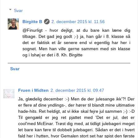
Svar
Birgitte B
2. december 2015 kl. 11.56
@Finurligt - hvor dejligt, at du bare kan læne dig
tilbage. Det gad jeg godt ;-) ja, han går i 8. klasse så
det er faktisk et år senere end vi egentlig har her i
sognet. Men han ville gerne sammen med sin klasse
og i Ishøj er det i 8. Kh. Birgitte
Svar
Fruen i Midten
2. december 2015 kl. 09.47
Ja, glædelig december :-) Men de der julesange ikk'?! Der
er flere af dine yndlings-, der hører til blandt mine ultimative
hade-hits. Ret heldigt, at vi ikke skal fejre jul sammen ;-) :-D
Til gengæld er jeg ret pjattet med 'Det er jul, det er
cool'med McEinar. Trøst dig med, at tidligt julebageri meget
let bare kan føre til dobbelt julebageri. Sådan er det i hvert
fald her i hytten, hvor Gemalen stort set har spist den første