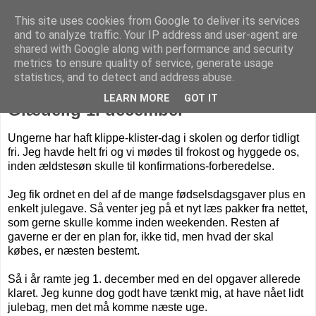
This site uses cookies from Google to deliver its services
Livet på Vestegnen
and to analyze traffic. Your IP address and user-agent are
shared with Google along with performance and security
metrics to ensure quality of service, generate usage
statistics, and to detect and address abuse.
tirsdag den 1. december 2015
LEARN MORE
GOT IT
Glædelig 1. december
Ungerne har haft klippe-klister-dag i skolen og derfor tidligt
fri. Jeg havde helt fri og vi mødes til frokost og hyggede os,
inden ældstesøn skulle til konfirmations-forberedelse.
Jeg fik ordnet en del af de mange fødselsdagsgaver plus en
enkelt julegave. Så venter jeg på et nyt læs pakker fra nettet,
som gerne skulle komme inden weekenden. Resten af
gaverne er der en plan for, ikke tid, men hvad der skal
købes, er næsten bestemt.
Så i år ramte jeg 1. december med en del opgaver allerede
klaret. Jeg kunne dog godt have tænkt mig, at have nået lidt
julebag, men det må komme næste uge.