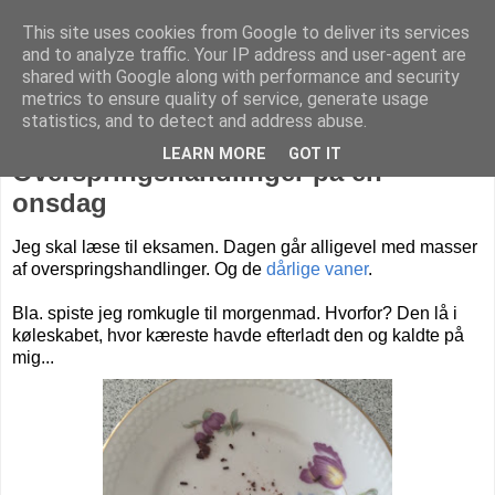
This site uses cookies from Google to deliver its services
Livet på Vestegnen
and to analyze traffic. Your IP address and user-agent are
shared with Google along with performance and security
metrics to ensure quality of service, generate usage
statistics, and to detect and address abuse.
onsdag den 1. juni 2016
LEARN MORE
GOT IT
Overspringshandlinger på en
onsdag
Jeg skal læse til eksamen. Dagen går alligevel med masser
af overspringshandlinger. Og de
dårlige vaner
.
Bla. spiste jeg romkugle til morgenmad. Hvorfor? Den lå i
køleskabet, hvor kæreste havde efterladt den og kaldte på
mig...