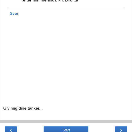
(efter min mening). kh. Birgitte
Svar
Giv mig dine tanker...
‹
›
Start