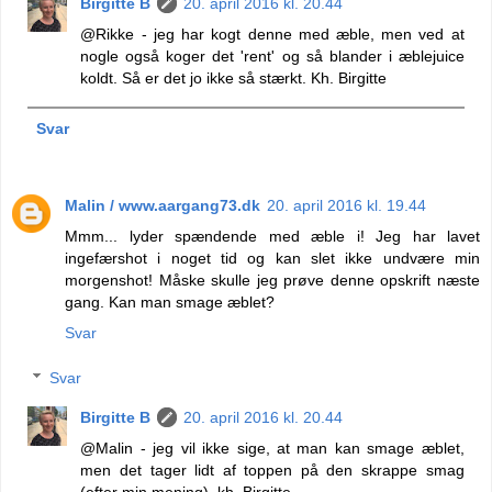
Birgitte B
20. april 2016 kl. 20.44
@Rikke - jeg har kogt denne med æble, men ved at
nogle også koger det 'rent' og så blander i æblejuice
koldt. Så er det jo ikke så stærkt. Kh. Birgitte
Svar
Malin / www.aargang73.dk
20. april 2016 kl. 19.44
Mmm... lyder spændende med æble i! Jeg har lavet
ingefærshot i noget tid og kan slet ikke undvære min
morgenshot! Måske skulle jeg prøve denne opskrift næste
gang. Kan man smage æblet?
Svar
Svar
Birgitte B
20. april 2016 kl. 20.44
@Malin - jeg vil ikke sige, at man kan smage æblet,
men det tager lidt af toppen på den skrappe smag