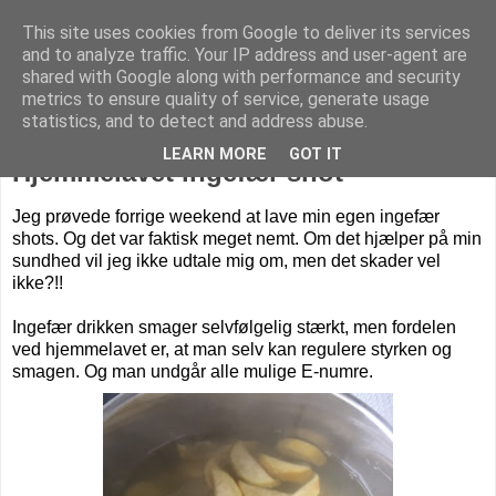
This site uses cookies from Google to deliver its services
Livet på Vestegnen
and to analyze traffic. Your IP address and user-agent are
shared with Google along with performance and security
metrics to ensure quality of service, generate usage
statistics, and to detect and address abuse.
tirsdag den 19. april 2016
LEARN MORE
GOT IT
Hjemmelavet ingefær shot
Jeg prøvede forrige weekend at lave min egen ingefær
shots. Og det var faktisk meget nemt. Om det hjælper på min
sundhed vil jeg ikke udtale mig om, men det skader vel
ikke?!!
Ingefær drikken smager selvfølgelig stærkt, men fordelen
ved hjemmelavet er, at man selv kan regulere styrken og
smagen. Og man undgår alle mulige E-numre.