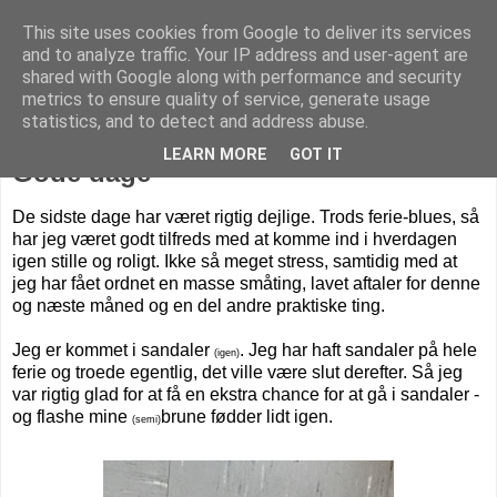
This site uses cookies from Google to deliver its services
Livet på Vestegnen
and to analyze traffic. Your IP address and user-agent are
shared with Google along with performance and security
metrics to ensure quality of service, generate usage
statistics, and to detect and address abuse.
fredag den 22. september 2017
LEARN MORE
GOT IT
Gode dage
De sidste dage har været rigtig dejlige. Trods ferie-blues, så
har jeg været godt tilfreds med at komme ind i hverdagen
igen stille og roligt. Ikke så meget stress, samtidig med at
jeg har fået ordnet en masse småting, lavet aftaler for denne
og næste måned og en del andre praktiske ting.
Jeg er kommet i sandaler
. Jeg har haft sandaler på hele
(igen)
ferie og troede egentlig, det ville være slut derefter. Så jeg
var rigtig glad for at få en ekstra chance for at gå i sandaler -
og flashe mine
brune fødder lidt igen.
(semi)