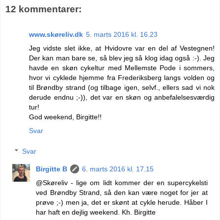
12 kommentarer:
www.skøreliv.dk
5. marts 2016 kl. 16.23
Jeg vidste slet ikke, at Hvidovre var en del af Vestegnen!
Der kan man bare se, så blev jeg så klog idag også :-). Jeg
havde en skøn cykeltur med Mellemste Pode i sommers,
hvor vi cyklede hjemme fra Frederiksberg langs volden og
til Brøndby strand (og tilbage igen, selvf., ellers sad vi nok
derude endnu ;-)), det var en skøn og anbefalelsesværdig
tur!
God weekend, Birgitte!!
Svar
Svar
Birgitte B
6. marts 2016 kl. 17.15
@Skøreliv - lige om lidt kommer der en supercykelsti
ved Brøndby Strand, så den kan være noget for jer at
prøve ;-) men ja, det er skønt at cykle herude. Håber I
har haft en dejlig weekend. Kh. Birgitte