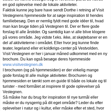
en god oplevelse med de lokale aktiviteter.
Faktisk kunne jeg bare have sendt Dorthe i retning af Visit
Vestegnens hjemmeside for at søge inspiration til hendes
familiebesøg. Den er nemlig fyldt med gode idéer til, hvad
man kan bruge tiden på Vestegnen til. Der er flere gode
forslag til alle årstider. Og samtidig kan vi alle blive klogere
på vores område. Jeg vidste f.eks. ikke, at skøjtebaner er en
del af aktiviteterne i området. Eller hvor jeg kunne finde
teater, legeland eller et koldkrigs-center på Vestvolden.
Visit Vestegnen er her i januar måned udkommet med en ny
brochure. Du kan også besøge deres hjemmeside
www.visitvestegnen.dk
I brochuren (og på hjemmesiden) er der virkelig mange
gode forslag til alle mulige aktiviteter. Brochuren og
hjemmesiden er tænkt som en guide til både os lokale og til
turister - med formålet at inspirere til gode oplevelser på
Vestegnen.
Så måske har du brug for inspiration til nye turmål eller
måske er du nysgerrig på dit eget område? Leder du efter
oplevelser i natur og i kultur, eller måske efter et sted, hvor