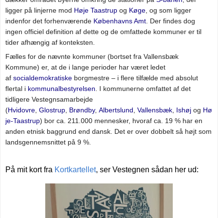
ligger på linjerne mod
Høje Taastrup
og
Køge
, og som ligger
indenfor det forhenværende
Københavns Amt
. Der findes dog
ingen officiel definition af dette og de omfattede kommuner er til
tider afhængig af konteksten.
Fælles for de nævnte kommuner (bortset fra Vallensbæk
Kommune) er, at de i lange perioder har været ledet
af
socialdemokratiske
borgmestre – i flere tilfælde med absolut
flertal i
kommunalbestyrelsen
.
I kommunerne omfattet af det
tidligere Vestegnsamarbejde
(
Hvidovre
,
Glostrup
,
Brøndby
,
Albertslund
,
Vallensbæk
,
Ishøj
og
Hø
je-Taastrup
) bor ca. 211.000 mennesker, hvoraf ca. 19 % har en
anden etnisk baggrund end dansk. Det er over dobbelt så højt som
landsgennemsnittet på 9 %.
På mit kort fra
Kortkartellet
, ser Vestegnen sådan her ud: