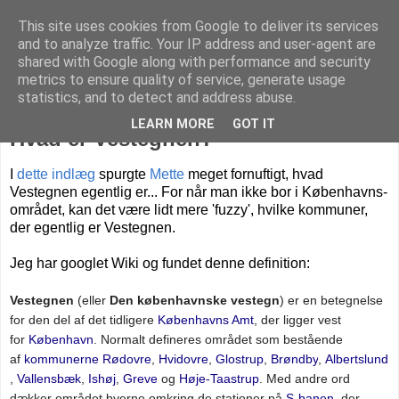
This site uses cookies from Google to deliver its services
Livet på Vestegnen
and to analyze traffic. Your IP address and user-agent are
shared with Google along with performance and security
metrics to ensure quality of service, generate usage
statistics, and to detect and address abuse.
lørdag den 5. marts 2016
LEARN MORE
GOT IT
Hvad er Vestegnen?
I
dette indlæg
spurgte
Mette
meget fornuftigt, hvad
Vestegnen egentlig er... For når man ikke bor i Københavns-
området, kan det være lidt mere 'fuzzy', hvilke kommuner,
der egentlig er Vestegnen.
Jeg har googlet Wiki og fundet denne definition:
Vestegnen
(eller
Den københavnske vestegn
) er en betegnelse
for den del af det tidligere
Københavns Amt
, der ligger vest
for
København
. Normalt defineres området som bestående
af
kommunerne
Rødovre
,
Hvidovre
,
Glostrup
,
Brøndby
,
Albertslund
,
Vallensbæk
,
Ishøj
,
Greve
og
Høje-Taastrup
. Med andre ord
dækker området byerne omkring de stationer på
S-banen
, der