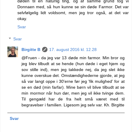
døden til en naturlig ting, og af samme grund tog vi
Donnaen med, så hun kunne se sin døde Farmor. Det var
selvfølgelig lidt voldsomt, men jeg tror også, at det var
okay.
Svar
Svar
Birgitte B
17. august 2016 kl. 12.28
@Fruen - da jeg var 13 døde min farmor. Min bror og
jeg blev tilbudt at se hende (hun døde i eget hjem og
sov stille ind), men jeg takkede nej, da jeg slet ikke
kunne overskue det. Omstændighederne gjorde, at jeg
så var langt oppe i 30'erne før jeg 'fik mulighed' for at
se en død (min farfar). Mine børn vil blive tilbudt at se
min mormor når hun dør, men jeg vil ikke tvinge dem.
Til gengæld har de fra helt små været med til
begravelser i familien. Ligesom jeg selv var. Kh. Birgitte
Svar