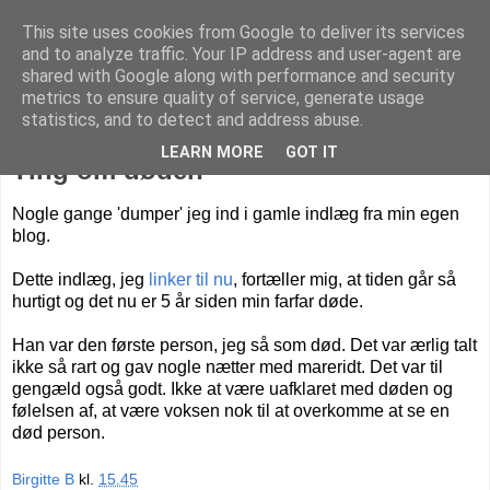
This site uses cookies from Google to deliver its services
Livet på Vestegnen
and to analyze traffic. Your IP address and user-agent are
shared with Google along with performance and security
metrics to ensure quality of service, generate usage
statistics, and to detect and address abuse.
tirsdag den 16. august 2016
LEARN MORE
GOT IT
Ting om døden
Nogle gange 'dumper' jeg ind i gamle indlæg fra min egen
blog.
Dette indlæg, jeg
linker til nu
, fortæller mig, at tiden går så
hurtigt og det nu er 5 år siden min farfar døde.
Han var den første person, jeg så som død. Det var ærlig talt
ikke så rart og gav nogle nætter med mareridt. Det var til
gengæld også godt. Ikke at være uafklaret med døden og
følelsen af, at være voksen nok til at overkomme at se en
død person.
Birgitte B
kl.
15.45