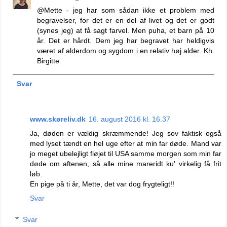
@Mette - jeg har som sådan ikke et problem med
begravelser, for det er en del af livet og det er godt
(synes jeg) at få sagt farvel. Men puha, et barn på 10
år. Det er hårdt. Dem jeg har begravet har heldigvis
været af alderdom og sygdom i en relativ høj alder. Kh.
Birgitte
Svar
www.skøreliv.dk
16. august 2016 kl. 16.37
Ja, døden er vældig skræmmende! Jeg sov faktisk også
med lyset tændt en hel uge efter at min far døde. Mand var
jo meget ubelejligt fløjet til USA samme morgen som min far
døde om aftenen, så alle mine mareridt ku' virkelig få frit
løb.
En pige på ti år, Mette, det var dog frygteligt!!
Svar
Svar