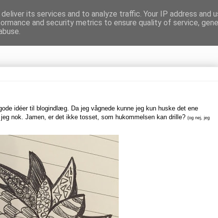
deliver its services and to analyze traffic. Your IP address and 
formance and security metrics to ensure quality of service, gen
gnen
abuse.
 gode idéer til blogindlæg. Da jeg vågnede kunne jeg kun huske det ene
 jeg nok. Jamen, er det ikke tosset, som hukommelsen kan drille?
(og nej, jeg