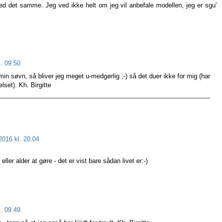
 med det samme. Jeg ved ikke helt om jeg vil anbefale modellen, jeg er sgu'
l. 09.50
min søvn, så bliver jeg meget u-medgørlig ;-) så det duer ikke for mig (har
lset). Kh. Birgitte
2016 kl. 20.04
ler alder at gøre - det er vist bare sådan livet er:-)
l. 09.49