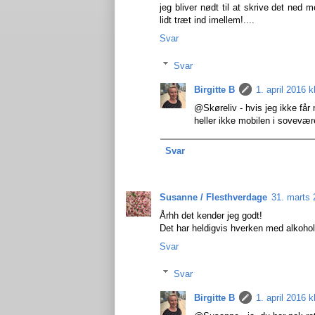
jeg bliver nødt til at skrive det ned
lidt træt ind imellem!....
Svar
Svar
Birgitte B
1. april 2016 k
@Skøreliv - hvis jeg ikke får 
heller ikke mobilen i sovevære
Svar
Susanne / Flesthverdage
31. marts 
Århh det kender jeg godt!
Det har heldigvis hverken med alkohol el
Svar
Svar
Birgitte B
1. april 2016 k