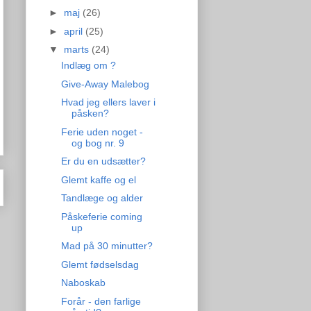
►
maj
(26)
►
april
(25)
▼
marts
(24)
Indlæg om ?
Give-Away Malebog
Hvad jeg ellers laver i
påsken?
Ferie uden noget -
og bog nr. 9
Er du en udsætter?
Glemt kaffe og el
Tandlæge og alder
Påskeferie coming
up
Mad på 30 minutter?
Glemt fødselsdag
Naboskab
Forår - den farlige