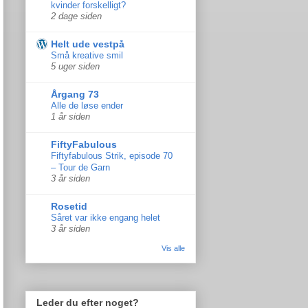
kvinder forskelligt?
2 dage siden
Helt ude vestpå
Små kreative smil
5 uger siden
Årgang 73
Alle de løse ender
1 år siden
FiftyFabulous
Fiftyfabulous Strik, episode 70
– Tour de Garn
3 år siden
Rosetid
Såret var ikke engang helet
3 år siden
Vis alle
Leder du efter noget?