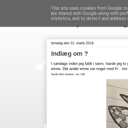
This site uses cookies from Google to 
are shared with Google along with per
Livet på Veste
statistics, and to detect and address 
torsdag den 31. marts 2016
Indlæg om ?
I søndags inden jeg faldt i søvn, havde jeg to
emne. Det andet emne var noget med H... tror
havde ikke drukket, var i bil)