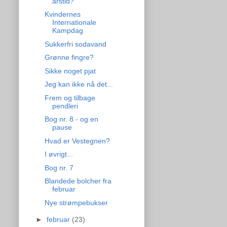
årstid?
Kvindernes
Internationale
Kampdag
Sukkerfri sodavand
Grønne fingre?
Sikke noget pjat
Jeg kan ikke nå det...
Frem og tilbage
pendleri
Bog nr. 8 - og en
pause
Hvad er Vestegnen?
I øvrigt...
Bog nr. 7
Blandede bolcher fra
februar
Nye strømpebukser
►
februar
(23)