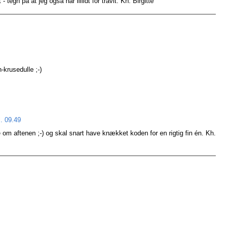
 tegn på at jeg også har liiiidt for travlt. Kh. Birgitte
-krusedulle ;-)
l. 09.49
 om aftenen ;-) og skal snart have knækket koden for en rigtig fin én. Kh.