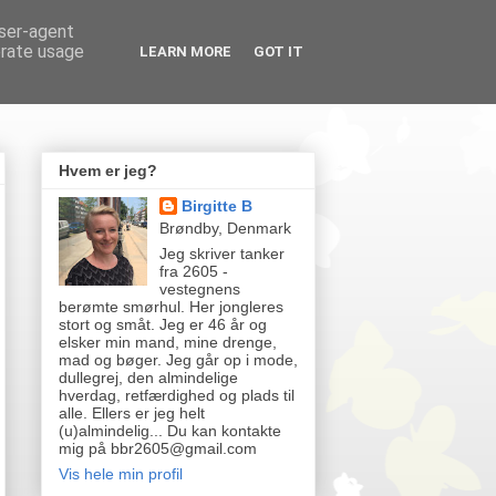
user-agent
erate usage
LEARN MORE
GOT IT
Hvem er jeg?
Birgitte B
Brøndby, Denmark
Jeg skriver tanker
fra 2605 -
vestegnens
berømte smørhul. Her jongleres
stort og småt. Jeg er 46 år og
elsker min mand, mine drenge,
mad og bøger. Jeg går op i mode,
dullegrej, den almindelige
hverdag, retfærdighed og plads til
alle. Ellers er jeg helt
(u)almindelig... Du kan kontakte
mig på bbr2605@gmail.com
Vis hele min profil