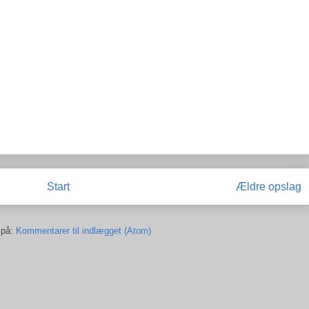
Start
Ældre opslag
 på:
Kommentarer til indlægget (Atom)