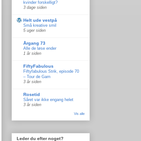
kvinder forskelligt?
3 dage siden
Helt ude vestpå
Små kreative smil
5 uger siden
Årgang 73
Alle de løse ender
1 år siden
FiftyFabulous
Fiftyfabulous Strik, episode 70
– Tour de Garn
3 år siden
Rosetid
Såret var ikke engang helet
3 år siden
Vis alle
Leder du efter noget?