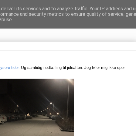
deliver its services and to analyze traffic. Your IP address and 
formance and security metrics to ensure quality of service, gen
gnen
abuse.
lysere tider
. Og samtidig nedtælling til juleaften.
Jeg føler mig ikke spor