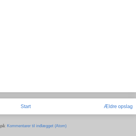
Start
Ældre opslag
 på:
Kommentarer til indlægget (Atom)