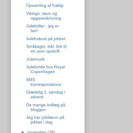
Opsamling af fraklip
Vikings, søvn og
opgaveskrivning
Juleboller - jeg er
fan!
Julefrokost på jobbet
Småkager, inkl. link til
en nem opskrift
Julemusik
Juleborde hos Royal
Copenhagen
SMS
korrespondance
Glædelig 1. søndag i
advent
De mange indlæg på
bloggen
Jeg har jubilæum på
jobbet i dag
►
november
(28)