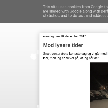
This site uses cookies from Google to 
are shared with Google along with per
Livet på Veste
statistics, and to detect and address 
mandag den 18. december 2017
Mod lysere tider
Snart venter årets korteste dag og vi går mod
klar, men jeg er sikker på, at jeg når det.