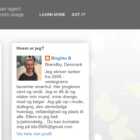
user-agent
erate usage
LEARN MORE
GOT IT
Hvem er jeg?
Birgitte B
Brøndby, Denmark
Jeg skriver tanker
fra 2605 -
vestegnens
berømte smørhul. Her jongleres
stort og småt. Jeg er 46 år og
elsker min mand, mine drenge,
mad og bøger. Jeg går op i mode,
dullegrej, den almindelige
hverdag, retfærdighed og plads til
alle. Ellers er jeg helt
(u)almindelig... Du kan kontakte
mig på bbr2605@gmail.com
Vis hele min profil