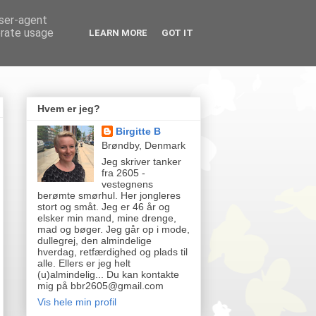
user-agent
erate usage
LEARN MORE
GOT IT
Hvem er jeg?
Birgitte B
Brøndby, Denmark
Jeg skriver tanker
fra 2605 -
vestegnens
berømte smørhul. Her jongleres
stort og småt. Jeg er 46 år og
elsker min mand, mine drenge,
mad og bøger. Jeg går op i mode,
dullegrej, den almindelige
hverdag, retfærdighed og plads til
alle. Ellers er jeg helt
(u)almindelig... Du kan kontakte
mig på bbr2605@gmail.com
Vis hele min profil