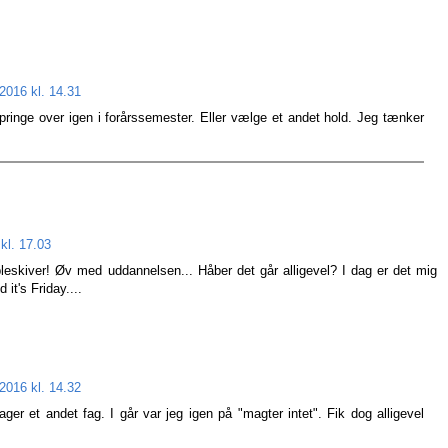
2016 kl. 14.31
inge over igen i forårssemester. Eller vælge et andet hold. Jeg tænker
kl. 17.03
eskiver! Øv med uddannelsen... Håber det går alligevel? I dag er det mig
t's Friday....
2016 kl. 14.32
ager et andet fag. I går var jeg igen på "magter intet". Fik dog alligevel