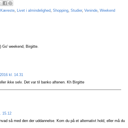
,
Kæreste
,
Livet i almindelighed
,
Shopping
,
Studier
,
Veninde
,
Weekend
) Go' weekend, Birgitte.
2016 kl. 14.31
er ikke selv. Det var til banko aftenen. Kh Birgitte
. 15.12
n hvad så med den der uddannelse. Kom du på et alternativt hold, eller må du