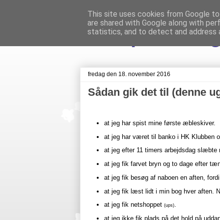
This site uses cookies from Google to 
are shared with Google along with per
Livet på Veste
statistics, and to detect and address 
fredag den 18. november 2016
Sådan gik det til (denne u
at jeg har spist mine første æbleskiver.
at jeg har været til banko i HK Klubben 
at jeg efter 11 timers arbejdsdag slæbte
at jeg fik farvet bryn og to dage efter t
at jeg fik besøg af naboen en aften, fo
at jeg fik læst lidt i min bog hver aften
at jeg fik netshoppet
.
(ups)
at jeg ikke fik plads på det hold på udd