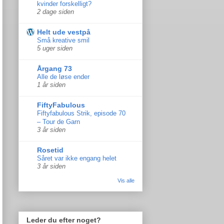
kvinder forskelligt?
2 dage siden
Helt ude vestpå
Små kreative smil
5 uger siden
Årgang 73
Alle de løse ender
1 år siden
FiftyFabulous
Fiftyfabulous Strik, episode 70
– Tour de Garn
3 år siden
Rosetid
Såret var ikke engang helet
3 år siden
Vis alle
Leder du efter noget?