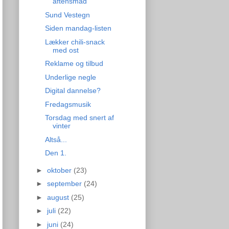
aftensmad
Sund Vestegn
Siden mandag-listen
Lækker chili-snack
med ost
Reklame og tilbud
Underlige negle
Digital dannelse?
Fredagsmusik
Torsdag med snert af
vinter
Altså...
Den 1.
►
oktober
(23)
►
september
(24)
►
august
(25)
►
juli
(22)
►
juni
(24)