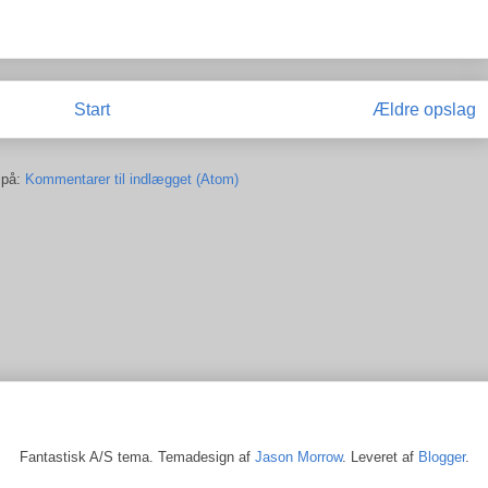
Start
Ældre opslag
 på:
Kommentarer til indlægget (Atom)
Fantastisk A/S tema. Temadesign af
Jason Morrow
. Leveret af
Blogger
.