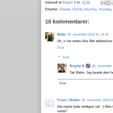
Indsendt af
Birgitte B
kl.
14.30
Etiketter:
Arbejde
,
Efterår
,
Hausfrau
,
Hverdag
10 kommentarer:
Mette
18. november 2016 kl. 14.41
Uh, vi har endnu ikke fået æbleskiver:
Svar
Svar
Birgitte B
20. november 
Tak Mette. Jeg lavede dem hell
Svar
Fruen i Midten
18. november 2016 kl
Det meste lyder heldigvis rart :-) Me
vente?