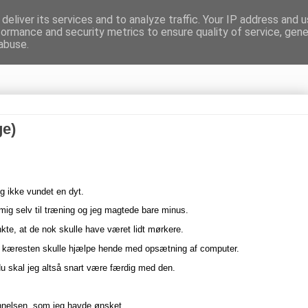
deliver its services and to analyze traffic. Your IP address and 
formance and security metrics to ensure quality of service, gen
gnen
abuse.
ge)
og ikke vundet en dyt.
 mig selv til træning og jeg magtede bare minus.
ænkte, at de nok skulle have været lidt mørkere.
rdi kæresten skulle hjælpe hende med opsætning af computer.
. Nu skal jeg altså snart være færdig med den.
annelsen, som jeg havde ønsket.