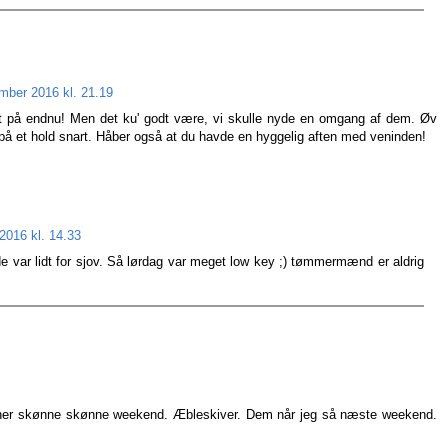
mber 2016 kl. 21.19
t på endnu! Men det ku' godt være, vi skulle nyde en omgang af dem. Øv
 et hold snart. Håber også at du havde en hyggelig aften med veninden!
2016 kl. 14.33
 var lidt for sjov. Så lørdag var meget low key ;) tømmermænd er aldrig
 her skønne skønne weekend. Æbleskiver. Dem når jeg så næste weekend.