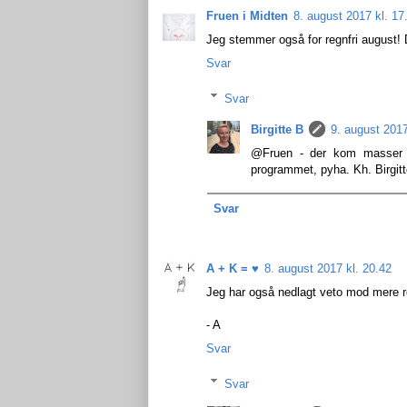
Fruen i Midten
8. august 2017 kl. 17
Jeg stemmer også for regnfri august! De
Svar
Svar
Birgitte B
9. august 2017
@Fruen - der kom masser af
programmet, pyha. Kh. Birgit
Svar
A + K = ♥
8. august 2017 kl. 20.42
Jeg har også nedlagt veto mod mere regn
- A
Svar
Svar