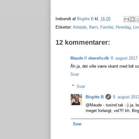
Indsendt af
Birgitte B
kl.
16.05
Etiketter:
Arbejde
,
Børn
,
Familie
,
Hverdag
,
Liv
12 kommentarer:
Maude // skøreliv.dk
8. august 2017 
Åh ja, det ville være skønt med lidt s
Svar
Svar
Birgitte B
9. august 2017
@Maude - tusind tak :-) ja, b
meget forlangt, vel?!! kh. Birg
Svar