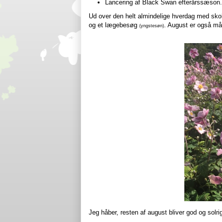
Lancering af Black Swan efterårssæson.
Ud over den helt almindelige hverdag med skol
og et lægebesøg
. August er også mån
(yngstesøn)
Jeg håber, resten af august bliver god og solr