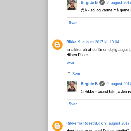
Birgitte B
9. august 2017
@A - sol og varme må gerne ko
Svar
Rikke
9. august 2017 kl. 10.04
Er sikker på at du får en dejlig august,
Hilsen Rikke
Svar
Svar
Birgitte B
9. august 2017
@Rikke - tusind tak, ja den re
Svar
Rikke fra Rosetid.dk
9. august 2017 
Hvor langt er du med Diplom studiet? R