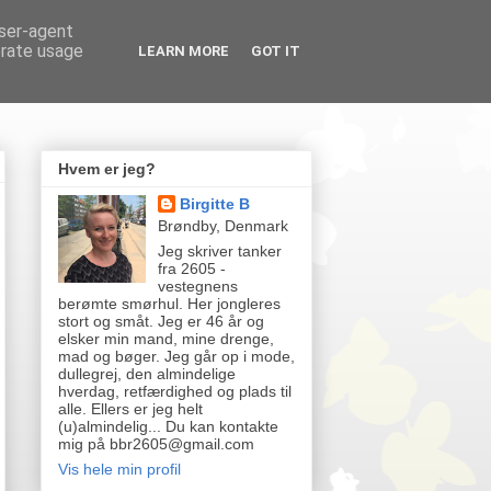
user-agent
erate usage
LEARN MORE
GOT IT
Hvem er jeg?
Birgitte B
Brøndby, Denmark
Jeg skriver tanker
fra 2605 -
vestegnens
berømte smørhul. Her jongleres
stort og småt. Jeg er 46 år og
elsker min mand, mine drenge,
mad og bøger. Jeg går op i mode,
dullegrej, den almindelige
hverdag, retfærdighed og plads til
alle. Ellers er jeg helt
(u)almindelig... Du kan kontakte
mig på bbr2605@gmail.com
Vis hele min profil