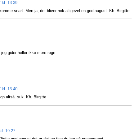
 kl. 13.39
mme snart. Men ja, det bliver nok alligevel en god august. Kh. Birgitte
 jeg gider heller ikke mere regn.
 kl. 13.40
gn altså. suk. Kh. Birgitte
kl. 19.27
igtig god august det er dejlige ting du har på programmet.