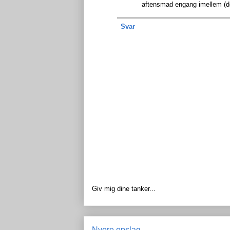
aftensmad engang imellem (det
Svar
Giv mig dine tanker...
Nyere opslag