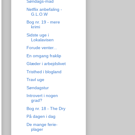
Søndags-mad
Netflix anbefaling -
G.L.O.W
Bog nr. 19 - mere
krimi
Sidste uge i
Lokalavisen
Forude venter...
En omgang fraklip
Glæder i arbejdslivet
Tristhed i blogland
Travl uge
Søndagstur
Introvert i nogen
grad?
Bog nr. 18 - The Dry
På dagen i dag
De mange ferie-
plager