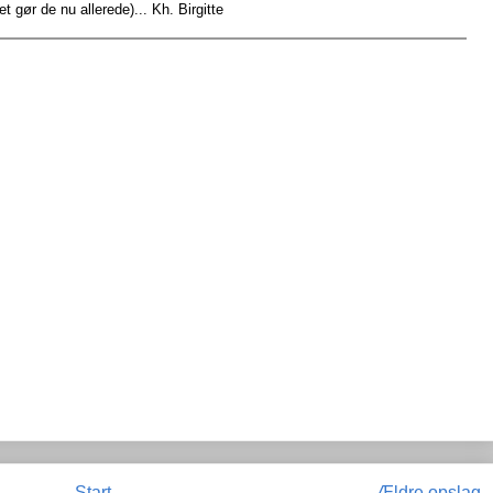
 gør de nu allerede)... Kh. Birgitte
Start
Ældre opslag