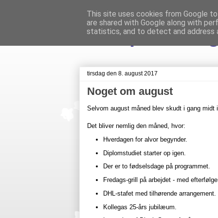
This site uses cookies from Google to 
are shared with Google along with per
Livet på Veste
statistics, and to detect and address 
tirsdag den 8. august 2017
Noget om august
Selvom august måned blev skudt i gang midt 
Det bliver nemlig den måned, hvor:
Hverdagen for alvor begynder.
Diplomstudiet starter op igen.
Der er to fødselsdage på programmet.
Fredags-grill på arbejdet - med efterfølge
DHL-stafet med tilhørende arrangement.
Kollegas 25-års jubilæum.