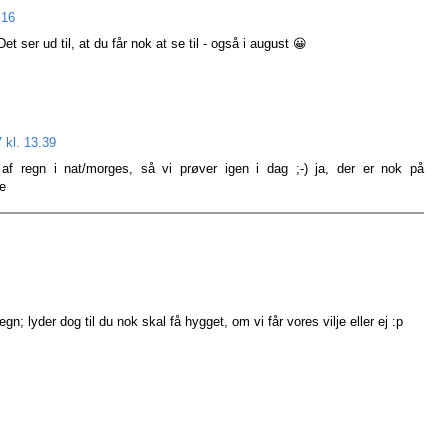
.16
t ser ud til, at du får nok at se til - også i august 😀
 kl. 13.39
 regn i nat/morges, så vi prøver igen i dag ;-) ja, der er nok på
te
; lyder dog til du nok skal få hygget, om vi får vores vilje eller ej :p