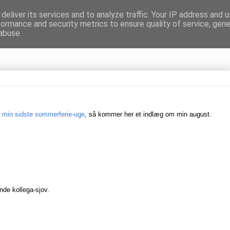
deliver its services and to analyze traffic. Your IP address and 
formance and security metrics to ensure quality of service, gen
gnen
abuse.
i
min sidste sommerferie-uge
, så kommer her et indlæg om min august.
nde kollega-sjov.