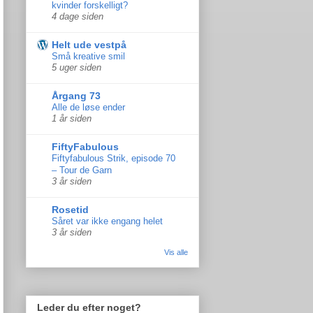
kvinder forskelligt?
4 dage siden
Helt ude vestpå
Små kreative smil
5 uger siden
Årgang 73
Alle de løse ender
1 år siden
FiftyFabulous
Fiftyfabulous Strik, episode 70
– Tour de Garn
3 år siden
Rosetid
Såret var ikke engang helet
3 år siden
Vis alle
Leder du efter noget?