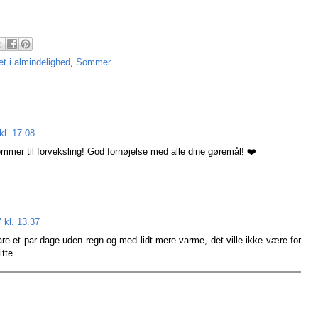
et i almindelighed
,
Sommer
kl. 17.08
ommer til forveksling! God fornøjelse med alle dine gøremål! ❤️
 kl. 13.37
are et par dage uden regn og med lidt mere varme, det ville ikke være for
itte