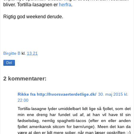
bliver. Tortilla-lasagnen er
herfra
.
Rigtig god weekend derude.
Birgitte B
kl.
13.21
Del
2 kommentarer:
Rikke fra http://hvorsvaerterdetlige.dk/
30. maj 2015 kl.
22.00
Tortilla-lasagne lyder umiddelbart lidt lige så fjollet, som det
min ene dreng har fundet ud af, at han vil have til sin
fødselsdag, nemlig spaghetti-tacos (efter en eller anden
fjollet amerikansk sitcom for børn/unge). Meen det kan da
være at den er lidt mere sober, når man læser opskriften ;-)