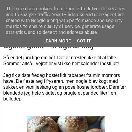
This site uses cookies from Google to deliver its services
Livet på Vestegnen
and to analyze traffic. Your IP address and user-agent are
shared with Google along with performance and security
metrics to ensure quality of service, generate usage
statistics, and to detect and address abuse.
fredag den 29. maj 2015
LEARN MORE
GOT IT
Ugens glimt - 4. uge af maj
Så er det juni lige om lidt. Det er næsten ikke til at fatte.
Sommer altså - vejret er vist ikke helt kalender indstillet!
Jeg fik sidste fredag høstet lidt rabarber fra min mormors
have. De fleste røg i fryseren, men nogle blev kogt med
sukker, en vaniljestang og en pose frosne jordbær. Derefter
blendede jeg hele skidtet og brugte et par deciliter i en
bolledej.