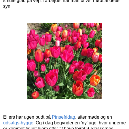
smule glad på vej til arbejde, når man bliver mødt af dette
syn.
Ellers har ugen budt på
Pinsefridag
, aftenmøde og en
udsalgs-hygge
. Og i dag begynder en 'ny' uge, hvor ungerne
er kommet tidligt hjem efter at have fejret 9. klassernes