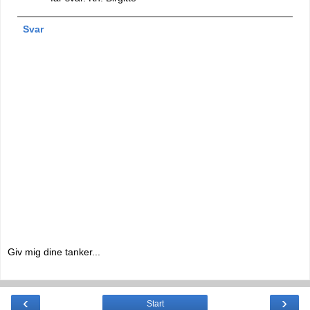
Svar
Giv mig dine tanker...
‹
›
Start