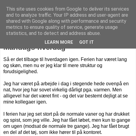
This site uses cookies from Google to deliver its services
Livet på Vestegnen
and to analyze traffic. Your IP address and user-agent are
shared with Google along with performance and security
metrics to ensure quality of service, generate usage
statistics, and to detect and address abuse.
mandag den 10. august 2020
LEARN MORE
GOT IT
Mandags-hverdag
Så er det tilbage til hverdagen igen. Ferien har været lang
og skøn, men nu er jeg klar til mere struktur og
forudsigelighed.
Jeg har været på arbejde i dag i stegende hede ovenpå en
nat, hvor jeg har sovet virkelig dårligt pga. varmen. Men
alligevel har det været fint - og det var bestemt dejligt at se
mine kollegaer igen.
I ferien har jeg set stort på de normale vaner og har drukket
og spist, som jeg ville. Jeg har fået løbet, men kun to gange
om ugen (modsat de normale tre gange). Jeg har fået brugt
en del af det tøj, som ikke hører til på kontoret.