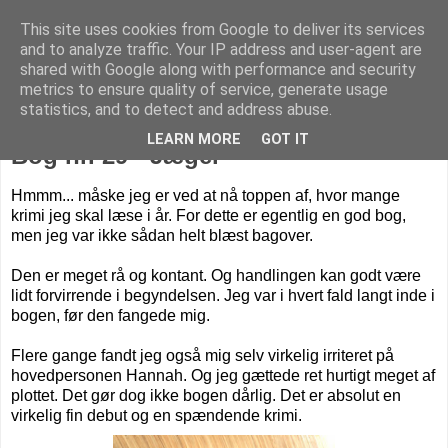
This site uses cookies from Google to deliver its services
Livet på Vestegnen
and to analyze traffic. Your IP address and user-agent are
shared with Google along with performance and security
metrics to ensure quality of service, generate usage
statistics, and to detect and address abuse.
onsdag den 26. august 2020
LEARN MORE
GOT IT
Bog nr. 29 - Jæger
Hmmm... måske jeg er ved at nå toppen af, hvor mange
krimi jeg skal læse i år. For dette er egentlig en god bog,
men jeg var ikke sådan helt blæst bagover.
Den er meget rå og kontant. Og handlingen kan godt være
lidt forvirrende i begyndelsen. Jeg var i hvert fald langt inde i
bogen, før den fangede mig.
Flere gange fandt jeg også mig selv virkelig irriteret på
hovedpersonen Hannah. Og jeg gættede ret hurtigt meget af
plottet. Det gør dog ikke bogen dårlig. Det er absolut en
virkelig fin debut og en spændende krimi.