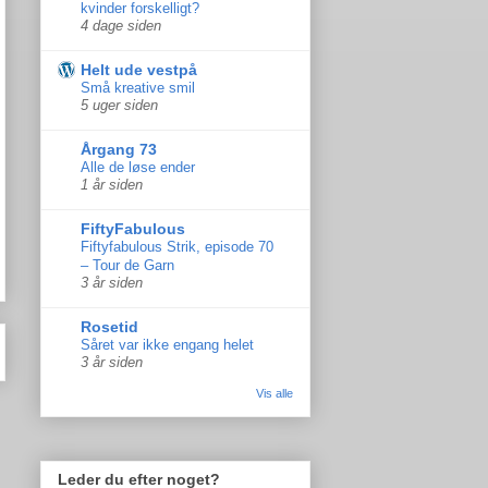
kvinder forskelligt?
4 dage siden
Helt ude vestpå
Små kreative smil
5 uger siden
Årgang 73
Alle de løse ender
1 år siden
FiftyFabulous
Fiftyfabulous Strik, episode 70
– Tour de Garn
3 år siden
Rosetid
Såret var ikke engang helet
3 år siden
Vis alle
Leder du efter noget?