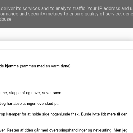
deliver its services and to analyze traffic. Your IP address and 
formance and security metrics to ensure quality of service, gen
gnen
abuse.
ntede hjemme (sammen med en varm dyne):
mme, slappe af og sove, sove, sove...
 Jeg har absolut ingen overskud pt.
op kæmper for at holde sige nogenlunde frisk. Burde lytte lidt mere til den
ver. Resten af tiden går med overspringshandlinger og net-surfing. Men jeg