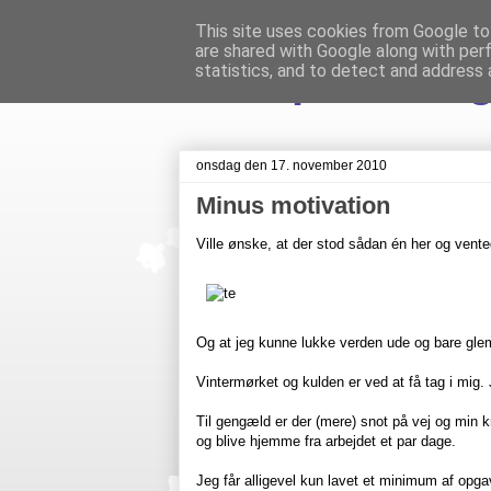
This site uses cookies from Google to 
are shared with Google along with per
Livet på Veste
statistics, and to detect and address 
onsdag den 17. november 2010
Minus motivation
Ville ønske, at der stod sådan én her og ve
Og at jeg kunne lukke verden ude og bare gle
Vintermørket og kulden er ved at få tag i mig.
Til gengæld er der (mere) snot på vej og min kr
og blive hjemme fra arbejdet et par dage.
Jeg får alligevel kun lavet et minimum af opga