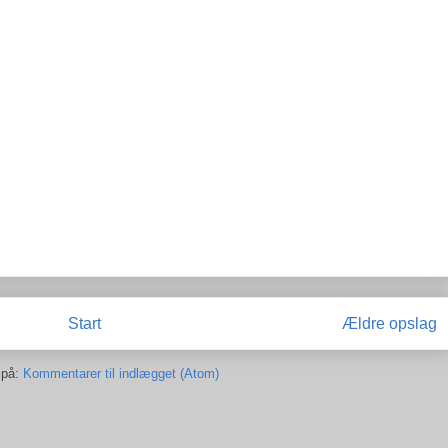
Start
Ældre opslag
 på:
Kommentarer til indlægget (Atom)