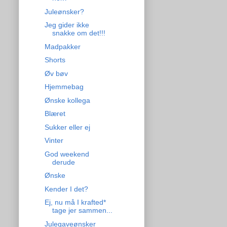
Juleønsker?
Jeg gider ikke
snakke om det!!!
Madpakker
Shorts
Øv bøv
Hjemmebag
Ønske kollega
Blæret
Sukker eller ej
Vinter
God weekend
derude
Ønske
Kender I det?
Ej, nu må I krafted*
tage jer sammen...
Julegaveønsker