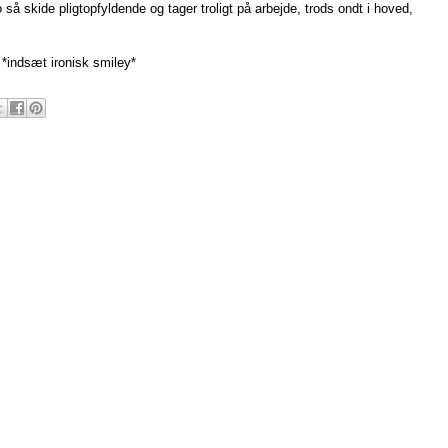
o så skide pligtopfyldende og tager troligt på arbejde, trods ondt i hoved,
? *indsæt ironisk smiley*