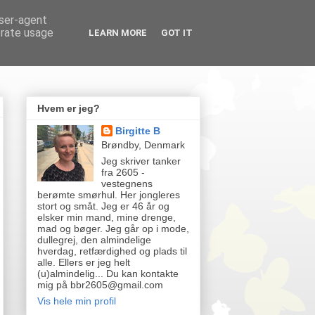
user-agent
erate usage
LEARN MORE
GOT IT
Hvem er jeg?
Birgitte B
Brøndby, Denmark
Jeg skriver tanker
fra 2605 -
vestegnens
berømte smørhul. Her jongleres
stort og småt. Jeg er 46 år og
elsker min mand, mine drenge,
mad og bøger. Jeg går op i mode,
dullegrej, den almindelige
hverdag, retfærdighed og plads til
alle. Ellers er jeg helt
(u)almindelig... Du kan kontakte
mig på bbr2605@gmail.com
Vis hele min profil