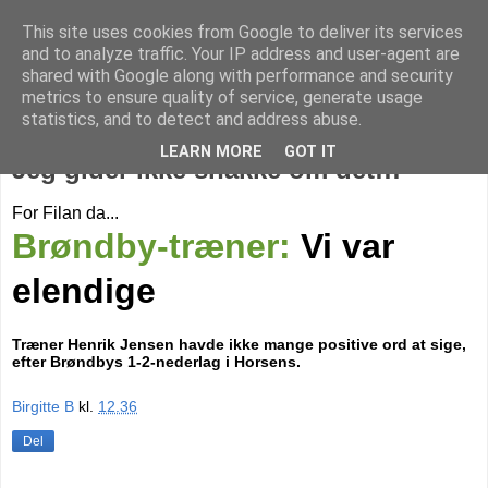
This site uses cookies from Google to deliver its services
Livet på Vestegnen
and to analyze traffic. Your IP address and user-agent are
shared with Google along with performance and security
metrics to ensure quality of service, generate usage
statistics, and to detect and address abuse.
mandag den 15. november 2010
LEARN MORE
GOT IT
Jeg gider ikke snakke om det!!!
For Filan da...
Brøndby-træner:
Vi var
elendige
Træner Henrik Jensen havde ikke mange positive ord at sige,
efter Brøndbys 1-2-nederlag i Horsens.
Birgitte B
kl.
12.36
Del