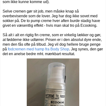
som ikke kunne komme ud).
Selve cremen gør sit job, men måske knap så
overbevisende som de lover. Jeg har dog ikke sovet med
sokker på. De to pump creme hver aften burde stadig have
givet en væsentlig effekt - hvis man skal tro på Ecooking.
Så alt i alt en rigtig fin creme, som er virkelig lækker og gør,
at fødderne ikke udtørrer. Prisen er i den absolut dyre ende,
men den fås ofte på tilbud. Jeg vil dog hellere bruge penge
på
fodcremen med hamp fra Body Shop
. Jeg synes, den gør
det en anelse bedre mht. mærkbart resultat.