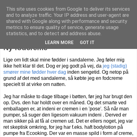
This site uses cookies from Google to deliver its services
Livet på Vestegnen
and to analyze traffic. Your IP address and user-agent are
shared with Google along with performance and security
metrics to ensure quality of service, generate usage
statistics, and to detect and address abuse.
lørdag den 9. maj 2020
LEARN MORE
GOT IT
Ny fodcreme
Lige om lidt skal mine fødder i sandalerne.
Jeg føler mig
ikke helt klar til det. Dog er jeg godt på vej, da
jeg (stadig)
smører mine fødder hver dag
inden sengetid. Og netop på
grund af det med sandalerne, så købte jeg en fodcreme
specielt til at virke om natten.
Jeg har måske to dage tilbage i bøtten, før jeg har brugt den
op. Dvs. den har holdt over en måned. Og det smarte ved
emballagen er, at indeni er cremen i en 'pose'. Så når man
pumper, så suger den ligesom vakuum indeni . Derved er
man sikker på at få al cremen ud. Det er ellers noget, jeg var
ret skeptisk omkring, for jeg har f.eks. haft bodylotion på
pumpe fra Ecooking. Der var en masse spild i form af creme,