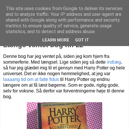
This site uses cookies from Google to deliver its services
Livet på Vestegnen
and to analyze traffic. Your IP address and user-agent are
shared with Google along with performance and security
metrics to ensure quality of service, generate usage
statistics, and to detect and address abuse.
søndag den 18. september 2016
LEARN MORE
GOT IT
Længe ventet bog nr. 22
Denne bog har jeg ventet på, siden jeg kom hjem fra
sommerferie. Med længsel. Lige siden jeg så dette
indlæg
,
så har jeg glædet mig til et gensyn med Harry Potter og hele
universet. Det er ikke nogen hemmelighed, at jeg var
laaaang tid om at fatte fidus
til Harry Potter og endnu
længere om at få læst bøgerne. Som er gode, rigtig gode,
selv for voksne. Så derfor var forventningerne høje til denne
bog.