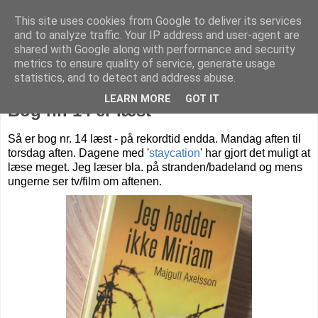
This site uses cookies from Google to deliver its services
Livet på Vestegnen
and to analyze traffic. Your IP address and user-agent are
shared with Google along with performance and security
metrics to ensure quality of service, generate usage
statistics, and to detect and address abuse.
fredag den 29. juli 2016
LEARN MORE
GOT IT
Bog nr. 14 er læst
Så er bog nr. 14 læst - på rekordtid endda. Mandag aften til
torsdag aften. Dagene med '
staycation
' har gjort det muligt at
læse meget. Jeg læser bla. på stranden/badeland og mens
ungerne ser tv/film om aftenen.