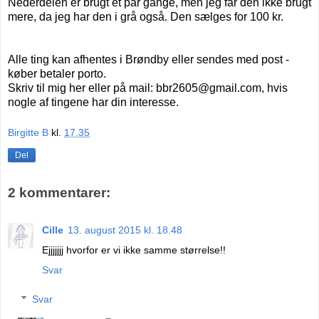
Nederdelen er brugt et par gange, men jeg får den ikke brugt
mere, da jeg har den i grå også. Den sælges for 100 kr.
Alle ting kan afhentes i Brøndby eller sendes med post -
køber betaler porto.
Skriv til mig her eller på mail: bbr2605@gmail.com, hvis
nogle af tingene har din interesse.
Birgitte B
kl.
17.35
Del
2 kommentarer:
Cille
13. august 2015 kl. 18.48
Ejjjjjjj hvorfor er vi ikke samme størrelse!!
Svar
Svar