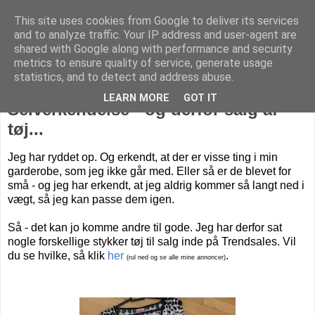
This site uses cookies from Google to deliver its services
Livet på Vestegnen
and to analyze traffic. Your IP address and user-agent are
shared with Google along with performance and security
metrics to ensure quality of service, generate usage
statistics, and to detect and address abuse.
torsdag den 13. august 2015
LEARN MORE
GOT IT
Selverkendelse - og derfor salg af
tøj...
Jeg har ryddet op. Og erkendt, at der er visse ting i min
garderobe, som jeg ikke går med. Eller så er de blevet for
små - og jeg har erkendt, at jeg aldrig kommer så langt ned i
vægt, så jeg kan passe dem igen.
Så - det kan jo komme andre til gode. Jeg har derfor sat
nogle forskellige stykker tøj til salg inde på Trendsales. Vil
du se hvilke, så klik
her
.
(rul ned og se alle mine annoncer)