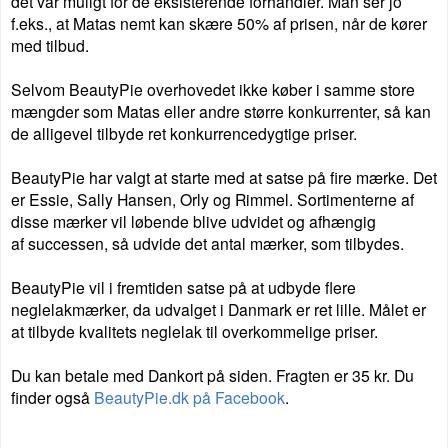
det var muligt for de eksisterende forhandler. M
an ser jo
f.eks., at Matas nemt kan skære 50% af prisen, når de
kører
med tilbud.
Selvom BeautyPie overhovedet ikke køber i samme
store
mængder som Matas eller andre større konkurrenter, så kan
de
alligevel tilbyde ret konkurrencedygtige priser.
BeautyPie har valgt at starte med
at
satse på fire mærke. Det
er Essie, Sally Hansen, Orly og Rimmel.
Sortimenterne af
disse mærker vil løbende blive udvidet og afhængig
af
successen, så udvide det antal mærker, som tilbydes.
BeautyPie vil i fremtiden satse på at udbyde flere
neglelakmærker,
da udvalget i Danmark er ret lille. M
ålet er
at tilbyde kvalitets neglelak til overkommelige
priser.
Du kan betale med Dankort på siden. Fragten er 35 kr. Du
finder også
BeautyPie.dk på Facebook
.