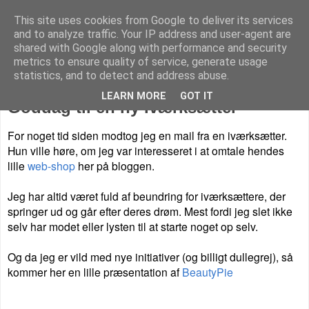
This site uses cookies from Google to deliver its services
Livet på Vestegnen
and to analyze traffic. Your IP address and user-agent are
shared with Google along with performance and security
metrics to ensure quality of service, generate usage
statistics, and to detect and address abuse.
torsdag den 5. marts 2015
LEARN MORE
GOT IT
Goddag til en ny iværksætter
For noget tid siden modtog jeg en mail fra en iværksætter.
Hun ville høre, om jeg var interesseret i at omtale hendes
lille
web-shop
her på bloggen.
Jeg har altid været fuld af beundring for iværksættere, der
springer ud og går efter deres drøm. Mest fordi jeg slet ikke
selv har modet eller lysten til at starte noget op selv.
Og da jeg er vild med nye initiativer (og billigt dullegrej), så
kommer her en lille præsentation af
BeautyPie