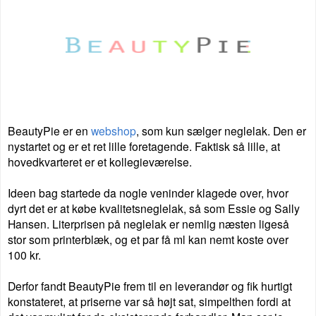
BeautyPie er en
webshop
, som kun sælger
neglelak. Den er
nystartet og er et ret lille foretagende. Faktisk så
lille, at
hovedkvarteret er et kollegieværelse.
Ideen bag
startede da nogle veninder klagede over, hvor
dyrt det er at
købe kvalitetsneglelak, så som Essie og Sally
Hansen.
Literprisen på neglelak er nemlig næsten ligeså
stor som
printerblæk, og et par få ml kan nemt koste over
100 kr.
Derfor fandt BeautyPie frem til en leverandør og fik hurtigt
konstateret, at priserne var så højt sat,
simpelthen fordi at