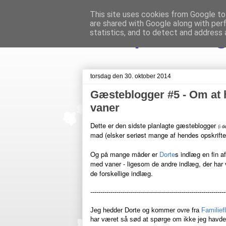
This site uses cookies from Google to 
are shared with Google along with per
Livet på Veste
statistics, and to detect and address 
torsdag den 30. oktober 2014
Gæsteblogger #5 - Om at 
vaner
Dette er den sidste planlagte gæsteblogger
(i 
mad (elsker seriøst mange af hendes opskrift
Og på mange måder er
Dorte
s indlæg en fin a
med vaner - ligesom de andre indlæg, der har
de forskellige indlæg.
-------------------------------------------------------------------
Jeg hedder Dorte og kommer ovre fra
Familief
har været så sød at spørge om ikke jeg havde l