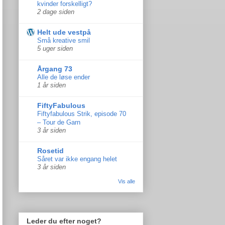
kvinder forskelligt?
2 dage siden
Helt ude vestpå
Små kreative smil
5 uger siden
Årgang 73
Alle de løse ender
1 år siden
FiftyFabulous
Fiftyfabulous Strik, episode 70
– Tour de Garn
3 år siden
Rosetid
Såret var ikke engang helet
3 år siden
Vis alle
Leder du efter noget?