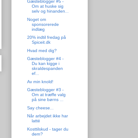
Gæsteblogger #5 -
Om at huske sig
selv og hinanden...
Noget om
sponsorerede
indlæg
20% indtil fredag på
Spiceit.dk
Hvad med dig?
Gæsteblogger #4 -
Du kan kigge i
skraldespanden
ef...
Av min knold!
Gæsteblogger #3 -
Om at træffe valg
på sine børns ...
Say cheese...
Når arbejdet ikke har
latté
Kosttilskud - tager du
dem?