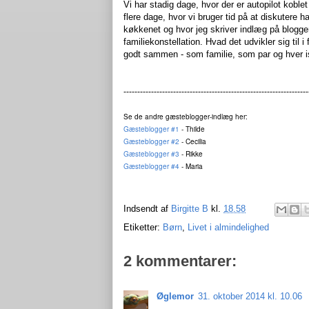
Vi har stadig dage, hvor der er autopilot koble
flere dage, hvor vi bruger tid på at diskutere h
køkkenet og hvor jeg skriver indlæg på bloggen
familiekonstellation. Hvad det udvikler sig til 
godt sammen - som familie, som par og hver 
-------------------------------------------------------------------
Se de andre gæsteblogger-indlæg her:
Gæsteblogger #1
- Thilde
Gæsteblogger #2
- Cecilia
Gæsteblogger #3
- Rikke
Gæsteblogger #4
- Maria
Indsendt af
Birgitte B
kl.
18.58
Etiketter:
Børn
,
Livet i almindelighed
2 kommentarer:
Øglemor
31. oktober 2014 kl. 10.06