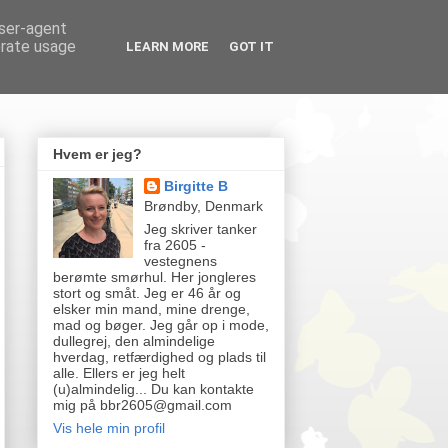
user-agent
erate usage
LEARN MORE
GOT IT
Hvem er jeg?
Birgitte B
Brøndby, Denmark
Jeg skriver tanker
fra 2605 -
vestegnens
berømte smørhul. Her jongleres
stort og småt. Jeg er 46 år og
elsker min mand, mine drenge,
mad og bøger. Jeg går op i mode,
dullegrej, den almindelige
hverdag, retfærdighed og plads til
alle. Ellers er jeg helt
(u)almindelig... Du kan kontakte
mig på bbr2605@gmail.com
Vis hele min profil