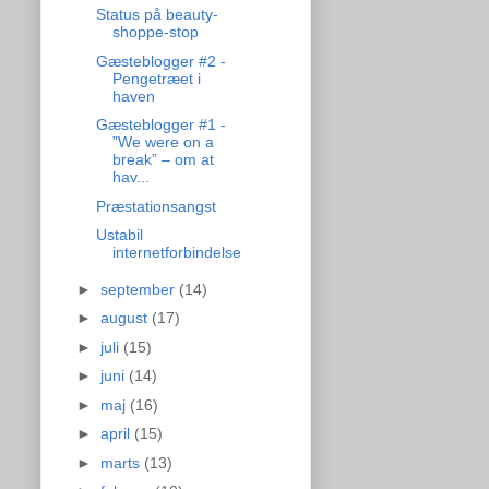
Status på beauty-
shoppe-stop
Gæsteblogger #2 -
Pengetræet i
haven
Gæsteblogger #1 -
”We were on a
break” – om at
hav...
Præstationsangst
Ustabil
internetforbindelse
►
september
(14)
►
august
(17)
►
juli
(15)
►
juni
(14)
►
maj
(16)
►
april
(15)
►
marts
(13)