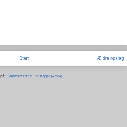
Start
Ældre opslag
 på:
Kommentarer til indlægget (Atom)