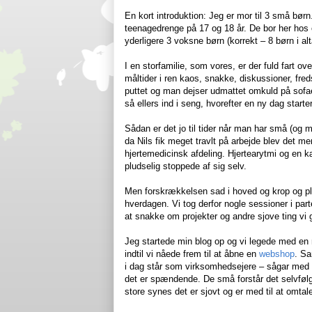
En kort introduktion: Jeg er mor til 3 små børn
teenagedrenge på 17 og 18 år. De bor her hos os
yderligere 3 voksne børn (korrekt – 8 børn i alt
I en storfamilie, som vores, er der fuld fart o
måltider i ren kaos, snakke, diskussioner, fre
puttet og man dejser udmattet omkuld på sofaen 
så ellers ind i seng, hvorefter en ny dag starter
Sådan er det jo til tider når man har små (og 
da Nils fik meget travlt på arbejde blev det mer
hjertemedicinsk afdeling. Hjertearytmi og en k
pludselig stoppede af sig selv.
Men forskrækkelsen sad i hoved og krop og pludse
hverdagen. Vi tog derfor nogle sessioner i pa
at snakke om projekter og andre sjove ting vi
Jeg startede min blog op og vi legede med en
indtil vi nåede frem til at åbne en
webshop
. Sa
i dag står som virksomhedsejere – sågar med v
det er spændende. De små forstår det selvfølge
store synes det er sjovt og er med til at omta