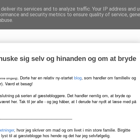
deliver its services and to analyze traffic. Your IP address and 
formance and security metrics to ensure quality of service, gen
gnen
abuse.
huske sig selv og hinanden og om at bryde
. Dorte har en relativ ny-startet
blog
, som handler om familieliv og
denne omgang)
er). Værd et besøg!
fslutning på serien af gæstebloggere. Det handler nemlig om, at bryde op
 været her.
Tak til jer alle - og jeg håber, at I derude har nydt at læse med på
----------------------------------------------------------
letninger
, hvor jeg skriver om mad og om livet i min store familie. Birgitte
yst til at gæsteblogge hos hende og det har jeg selvfølgelig.