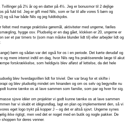
. Tvillinger på 2½ år og en datter på 4½. Jeg er bonusmor til 2 dejlige
 på fuld tid. Jeg er gift med Nils, som er far til alle vores 5 børn og
J) og så har både Nils og jeg fuldtidsjobs.
ver feltet med mange praktiske gøremål, aktiviteter med ungerne, fælles
dsmægling, hygge osv. Pludselig er en dag gået, klokken er 20, ungerne er
ser et par timers tv (som man måske blunder lidt til) eller arbejder lidt og
.
mange) børn og sådan var det også for os i en periode. Det kørte derudaf og
e og mere intenst indtil en dag, hvor Nils røg fra praktiserende læge til akut
æmpe forskrækkelse, som heldigvis blev afløst af lettelse, da det hele
lig blev hverdagsrillen lidt for triviel. Der var brug for et skifte i
rterapi og blev pludselig mindet om hinanden og om os selv og begyndte nu
 godt kunne tænke os at lave sammen som familie, som par og hver for sig.
 masse sjove idéer om projekter vi godt kunne tænke os at lave sammen
mmen har vi skabt et idégrundlag, lagt en plan og implementeret den, så vi
ores eget logo trykt på kopper J – og det er altså sjovt. Ungerne synes
lig ikke rigtigt, men ved det er noget med en butik og nogle pakker. De
le shoppen for deres venner.