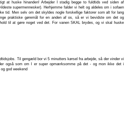
tigt at huske hinanden! Arbejder I stadig begge to fuldtids ved siden af
vildeste supermennesker). Herhjemme falder vi helt og aldeles om i sofaen
tykke tid. Men selv om det skyldes nogle forskellige faktorer som alt for lang
mange praktiske gøremål for en anden af os, så er vi bevidste om det og
orhold til at gøre noget ved det. For vanen SKAL brydes, og vi skal huske
dtidsjobs. Til gengæld bor vi 5 minutters kørsel fra arbejde, så der vinder vi
 Lyder også som om I er super opmærksomme på det - og mon ikke det i
KH og god weekend