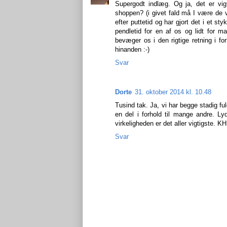
Supergodt indlæg. Og ja, det er vig
shoppen? (i givet fald må I være de 
efter puttetid og har gjort det i et s
pendletid for en af os og lidt for 
bevæger os i den rigtige retning i f
hinanden :-)
Svar
Dorte
31. oktober 2014 kl. 10.48
Tusind tak. Ja, vi har begge stadig ful
en del i forhold til mange andre.
virkeligheden er det aller vigtigste. 
Svar