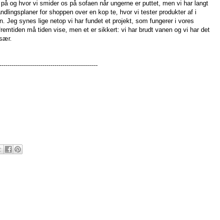
t på og hvor vi smider os på sofaen når ungerne er puttet, men vi har langt
andlingsplaner for shoppen over en kop te, hvor vi tester produkter af i
. Jeg synes lige netop vi har fundet et projekt, som fungerer i vores
i fremtiden må tiden vise, men et er sikkert: vi har brudt vanen og vi har det
især.
--------------------------------------------------