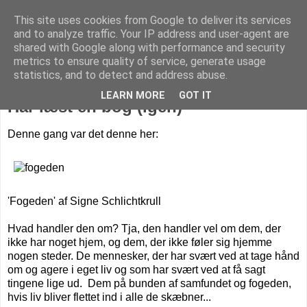
This site uses cookies from Google to deliver its services
Livet på Vestegnen
and to analyze traffic. Your IP address and user-agent are
shared with Google along with performance and security
metrics to ensure quality of service, generate usage
statistics, and to detect and address abuse.
mandag den 10. januar 2011
LEARN MORE
GOT IT
Har læst en bog (igen)
Denne gang var det denne her:
'Fogeden' af Signe Schlichtkrull
Hvad handler den om? Tja, den handler vel om dem, der
ikke har noget hjem, og dem, der ikke føler sig hjemme
nogen steder. De mennesker, der har svært ved at tage hånd
om og agere i eget liv og som har svært ved at få sagt
tingene lige ud. Dem på bunden af samfundet og fogeden,
hvis liv bliver flettet ind i alle de skæbner...