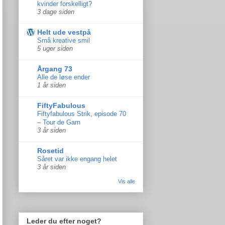
kvinder forskelligt?
3 dage siden
Helt ude vestpå
Små kreative smil
5 uger siden
Årgang 73
Alle de løse ender
1 år siden
FiftyFabulous
Fiftyfabulous Strik, episode 70
– Tour de Garn
3 år siden
Rosetid
Såret var ikke engang helet
3 år siden
Vis alle
Leder du efter noget?