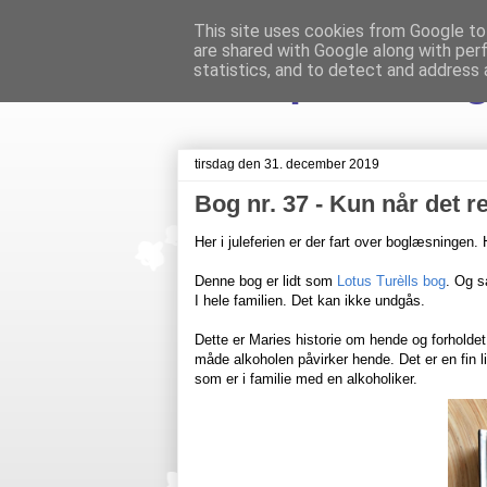
This site uses cookies from Google to 
are shared with Google along with per
Livet på Veste
statistics, and to detect and address 
tirsdag den 31. december 2019
Bog nr. 37 - Kun når det r
Her i juleferien er der fart over boglæsningen.
Denne bog er lidt som
Lotus Turèlls bog
. Og s
I hele familien. Det kan ikke undgås.
Dette er Maries historie om hende og forholdet
måde alkoholen påvirker hende. Det er en fin l
som er i familie med en alkoholiker.