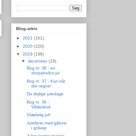
Blog-arkiv
►
2021
(161)
►
2020
(220)
▼
2019
(198)
▼
december
(19)
Bog nr. 38 - en
shopaholics jul
Bog nr. 37 - Kun når
det regner
De dejlige juledage
Bog nr. 36 -
Vådeskud
Glædelig jul!
Juleferie med gåture
i gråvejr
Julen koster mange