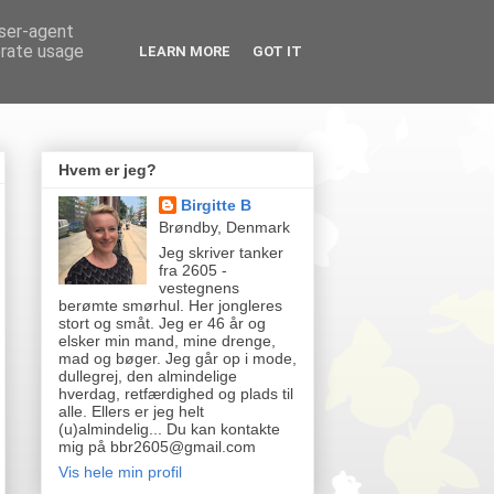
user-agent
erate usage
LEARN MORE
GOT IT
Hvem er jeg?
Birgitte B
Brøndby, Denmark
Jeg skriver tanker
fra 2605 -
vestegnens
berømte smørhul. Her jongleres
stort og småt. Jeg er 46 år og
elsker min mand, mine drenge,
mad og bøger. Jeg går op i mode,
dullegrej, den almindelige
hverdag, retfærdighed og plads til
alle. Ellers er jeg helt
(u)almindelig... Du kan kontakte
mig på bbr2605@gmail.com
Vis hele min profil