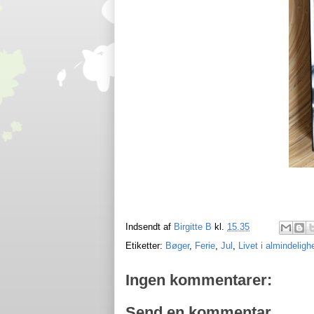
Indsendt af
Birgitte B
kl.
15.35
Etiketter:
Bøger
,
Ferie
,
Jul
,
Livet i almindeligh
Ingen kommentarer:
Send en kommentar