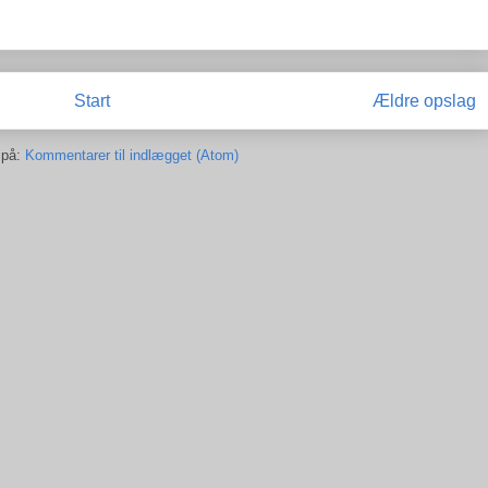
Start
Ældre opslag
 på:
Kommentarer til indlægget (Atom)