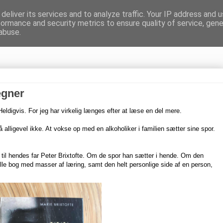
deliver its services and to analyze traffic. Your IP address and 
formance and security metrics to ensure quality of service, gen
gnen
abuse.
egner
 Heldigvis. For jeg har virkelig længes efter at læse en del mere.
å alligevel ikke. At vokse op med en alkoholiker i familien sætter sine spor.
 til hendes far Peter Brixtofte. Om de spor han sætter i hende. Om den
ille bog med masser af læring, samt den helt personlige side af en person,