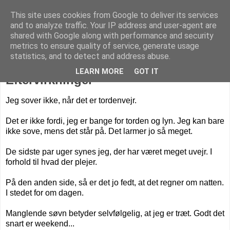
This site uses cookies from Google to deliver its services
Livet på Vestegnen
and to analyze traffic. Your IP address and user-agent are
shared with Google along with performance and security
metrics to ensure quality of service, generate usage
statistics, and to detect and address abuse.
torsdag den 13. juni 2019
LEARN MORE
GOT IT
Eftervirkninger
Jeg sover ikke, når det er tordenvejr.
Det er ikke fordi, jeg er bange for torden og lyn. Jeg kan bare
ikke sove, mens det står på. Det larmer jo så meget.
De sidste par uger synes jeg, der har været meget uvejr. I
forhold til hvad der plejer.
På den anden side, så er det jo fedt, at det regner om natten.
I stedet for om dagen.
Manglende søvn betyder selvfølgelig, at jeg er træt. Godt det
snart er weekend...