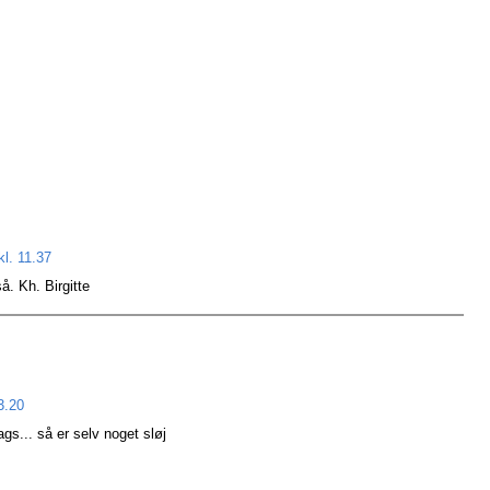
kl. 11.37
. Kh. Birgitte
3.20
ags... så er selv noget sløj