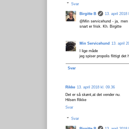
Svar
Birgitte B
13. april 2018 
@Min servicehund - ja, men h
snart er frisk. Kh. Birgitte
Min Servicehund
13. april 2
I lige måde
jeg spiser propolis flittigt det
Svar
Rikke
13. april 2018 kl. 09.36
Det er så skønt,at det vender nu.
Hilsen Rikke
Svar
Svar
Birgitte B
13. april 2018 