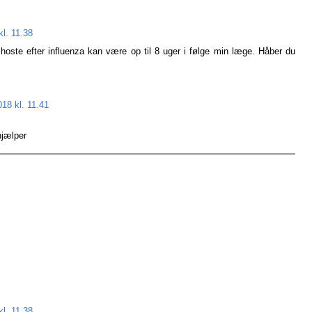
kl. 11.38
oste efter influenza kan være op til 8 uger i følge min læge. Håber du
018 kl. 11.41
 hjælper
kl. 11.38