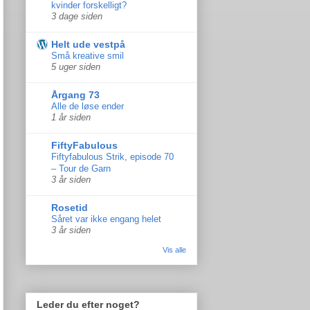
kvinder forskelligt?
3 dage siden
Helt ude vestpå
Små kreative smil
5 uger siden
Årgang 73
Alle de løse ender
1 år siden
FiftyFabulous
Fiftyfabulous Strik, episode 70
– Tour de Garn
3 år siden
Rosetid
Såret var ikke engang helet
3 år siden
Vis alle
Leder du efter noget?