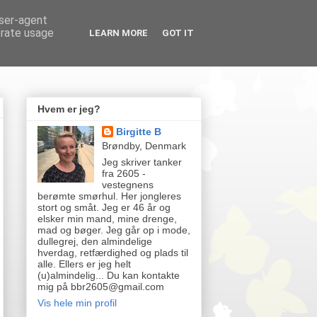
user-agent
erate usage
LEARN MORE
GOT IT
Hvem er jeg?
Birgitte B
Brøndby, Denmark
Jeg skriver tanker
fra 2605 -
vestegnens
berømte smørhul. Her jongleres
stort og småt. Jeg er 46 år og
elsker min mand, mine drenge,
mad og bøger. Jeg går op i mode,
dullegrej, den almindelige
hverdag, retfærdighed og plads til
alle. Ellers er jeg helt
(u)almindelig... Du kan kontakte
mig på bbr2605@gmail.com
Vis hele min profil