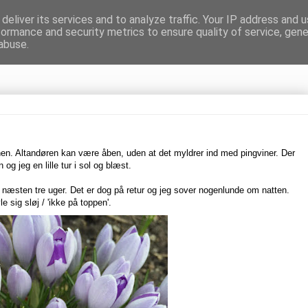
deliver its services and to analyze traffic. Your IP address and 
formance and security metrics to ensure quality of service, gen
gnen
abuse.
tanen. Altandøren kan være åben, uden at det myldrer ind med pingviner. Der
og jeg en lille tur i sol og blæst.
 næsten tre uger. Det er dog på retur og jeg sover nogenlunde om natten.
e sig sløj / 'ikke på toppen'.