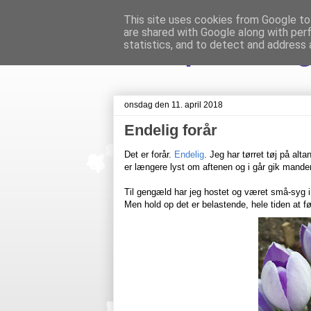
This site uses cookies from Google to 
are shared with Google along with per
Livet på Veste
statistics, and to detect and address 
onsdag den 11. april 2018
Endelig forår
Det er forår.
Endelig
. Jeg har tørret tøj på al
er længere lyst om aftenen og i går gik manden 
Til gengæld har jeg hostet og været små-syg i
Men hold op det er belastende, hele tiden at føl