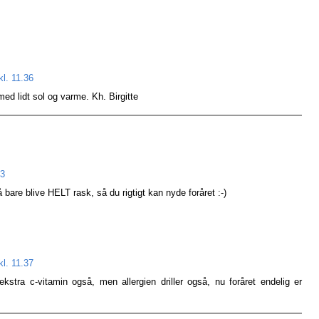
kl. 11.36
med lidt sol og varme. Kh. Birgitte
23
å bare blive HELT rask, så du rigtigt kan nyde foråret :-)
kl. 11.37
kstra c-vitamin også, men allergien driller også, nu foråret endelig er