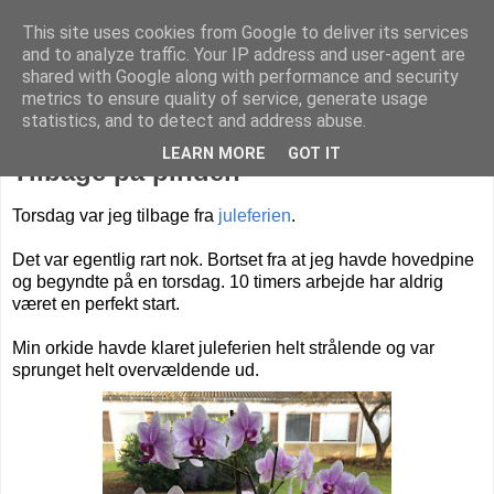
This site uses cookies from Google to deliver its services
Livet på Vestegnen
and to analyze traffic. Your IP address and user-agent are
shared with Google along with performance and security
metrics to ensure quality of service, generate usage
statistics, and to detect and address abuse.
fredag den 4. januar 2019
LEARN MORE
GOT IT
Tilbage på pinden
Torsdag var jeg tilbage fra
juleferien
.
Det var egentlig rart nok. Bortset fra at jeg havde hovedpine
og begyndte på en torsdag. 10 timers arbejde har aldrig
været en perfekt start.
Min orkide havde klaret juleferien helt strålende og var
sprunget helt overvældende ud.