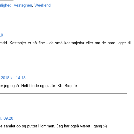
elighed
,
Vestegnen
,
Weekend
19
stid. Kastanjer er så fine - de små kastanjedyr eller om de bare ligger til
 2018 kl. 14.18
er jeg også. Helt bløde og glatte. Kh. Birgitte
l. 09.28
ive samlet op og puttet i lommen. Jeg har også været i gang :-)