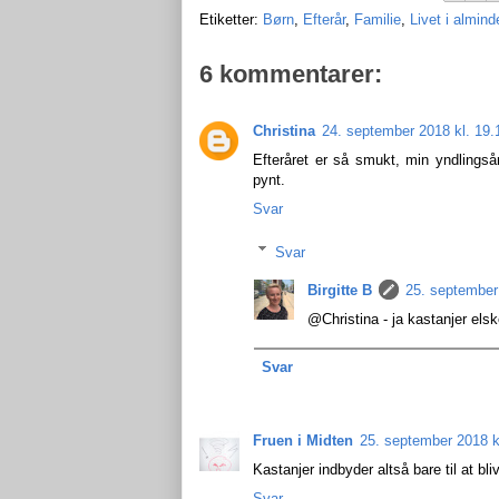
Etiketter:
Børn
,
Efterår
,
Familie
,
Livet i almind
6 kommentarer:
Christina
24. september 2018 kl. 19.
Efteråret er så smukt, min yndlingsår
pynt.
Svar
Svar
Birgitte B
25. september
@Christina - ja kastanjer elsk
Svar
Fruen i Midten
25. september 2018 k
Kastanjer indbyder altså bare til at bl
Svar