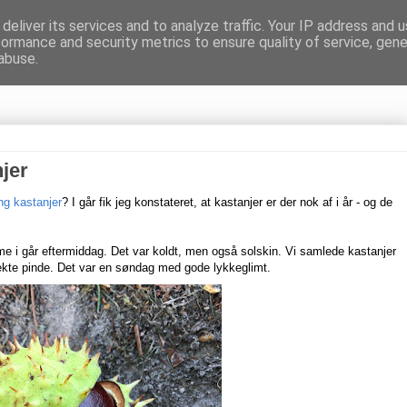
deliver its services and to analyze traffic. Your IP address and 
formance and security metrics to ensure quality of service, gen
gnen
abuse.
jer
ng kastanjer
? I går fik jeg konstateret, at kastanjer er der nok af i år - og de
me i går eftermiddag. Det var koldt, men også solskin. Vi samlede kastanjer
fekte pinde. Det var en søndag med gode lykkeglimt.