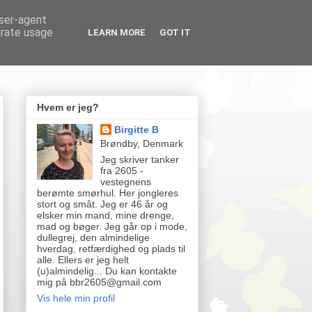
user-agent
erate usage
LEARN MORE
GOT IT
Hvem er jeg?
Birgitte B
Brøndby, Denmark
Jeg skriver tanker
fra 2605 -
vestegnens
berømte smørhul. Her jongleres
stort og småt. Jeg er 46 år og
elsker min mand, mine drenge,
mad og bøger. Jeg går op i mode,
dullegrej, den almindelige
hverdag, retfærdighed og plads til
alle. Ellers er jeg helt
(u)almindelig... Du kan kontakte
mig på bbr2605@gmail.com
Vis hele min profil