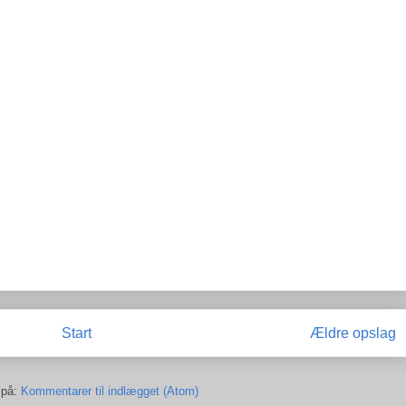
Start
Ældre opslag
 på:
Kommentarer til indlægget (Atom)