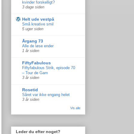
kvinder forskelligt?
3 dage siden
Helt ude vestpå
Små kreative smil
5 uger siden
Årgang 73
Alle de løse ender
1 år siden
FiftyFabulous
Fiftyfabulous Strik, episode 70
– Tour de Garn
3 år siden
Rosetid
Såret var ikke engang helet
3 år siden
Vis alle
Leder du efter noget?