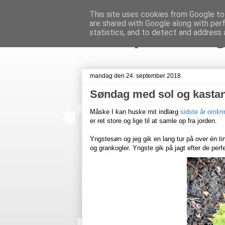
This site uses cookies from Google to 
are shared with Google along with per
Livet på Veste
statistics, and to detect and address 
mandag den 24. september 2018
Søndag med sol og kastan
Måske I kan huske mit indlæg
sidste år omkri
er ret store og lige til at samle op fra jorden.
Yngstesøn og jeg gik en lang tur på over én ti
og grankogler. Yngste gik på jagt efter de per