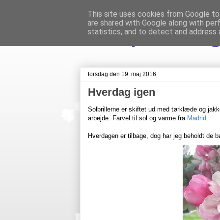
This site uses cookies from Google to 
are shared with Google along with per
Livet på Veste
statistics, and to detect and address 
torsdag den 19. maj 2016
Hverdag igen
Solbrillerne er skiftet ud med tørklæde og jak
arbejde. Farvel til sol og varme fra
Madrid
.
Hverdagen er tilbage, dog har jeg beholdt de b