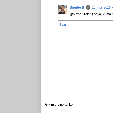
Birgitte B
20. maj 2016 k
@Mette - tak :-) og ja, vi må h
Svar
Giv mig dine tanker...