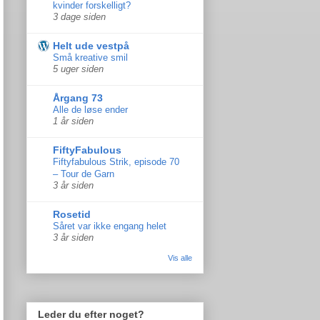
kvinder forskelligt?
3 dage siden
Helt ude vestpå
Små kreative smil
5 uger siden
Årgang 73
Alle de løse ender
1 år siden
FiftyFabulous
Fiftyfabulous Strik, episode 70
– Tour de Garn
3 år siden
Rosetid
Såret var ikke engang helet
3 år siden
Vis alle
Leder du efter noget?