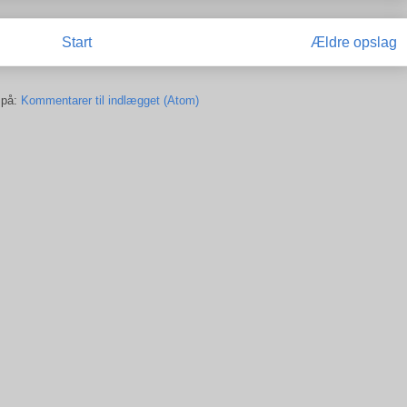
Start
Ældre opslag
 på:
Kommentarer til indlægget (Atom)