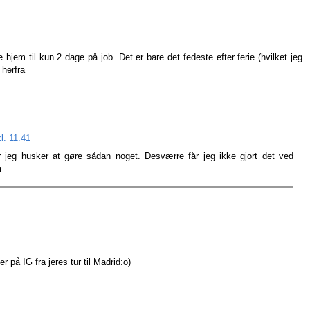
em til kun 2 dage på job. Det er bare det fedeste efter ferie (hvilket jeg
 herfra
l. 11.41
år jeg husker at gøre sådan noget. Desværre får jeg ikke gjort det ved
m
r på IG fra jeres tur til Madrid:o)