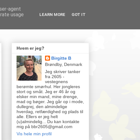
user-agent
erate usage
LEARN MORE
GOT IT
Hvem er jeg?
Birgitte B
Brøndby, Denmark
Jeg skriver tanker
fra 2605 -
vestegnens
berømte smørhul. Her jongleres
stort og småt. Jeg er 46 år og
elsker min mand, mine drenge,
mad og bøger. Jeg går op i mode,
dullegrej, den almindelige
hverdag, retfærdighed og plads til
alle. Ellers er jeg helt
(u)almindelig... Du kan kontakte
mig på bbr2605@gmail.com
Vis hele min profil