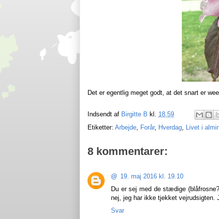
Det er egentlig meget godt, at det snart er w
Indsendt af
Birgitte B
kl.
18.59
Etiketter:
Arbejde
,
Forår
,
Hverdag
,
Livet i almi
8 kommentarer:
@
19. maj 2016 kl. 19.10
Du er sej med de stædige (blåfrosne?) 
nej, jeg har ikke tjekket vejrudsigte
Svar