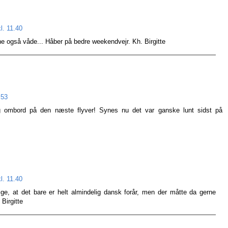
l. 11.40
rne også våde... Håber på bedre weekendvejr. Kh. Birgitte
.53
ig ombord på den næste flyver! Synes nu det var ganske lunt sidst på
l. 11.40
sige, at det bare er helt almindelig dansk forår, men der måtte da gerne
 Birgitte