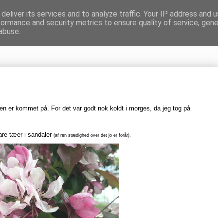
deliver its services and to analyze traffic. Your IP address and 
formance and security metrics to ensure quality of service, gen
gnen
abuse.
ken er kommet på. For det var godt nok koldt i morges, da jeg tog på
are tæer i sandaler
(af ren stædighed over det jo er forår).