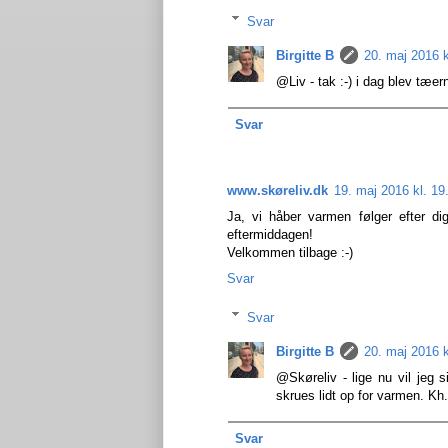
Svar
Birgitte B
20. maj 2016 k
@Liv - tak :-) i dag blev tæe
Svar
www.skøreliv.dk
19. maj 2016 kl. 19
Ja, vi håber varmen følger efter d
eftermiddagen!
Velkommen tilbage :-)
Svar
Svar
Birgitte B
20. maj 2016 k
@Skøreliv - lige nu vil jeg 
skrues lidt op for varmen. Kh.
Svar