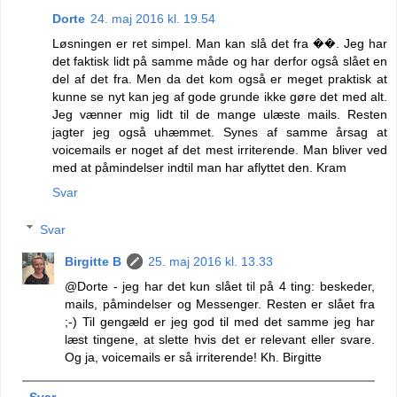
Dorte
24. maj 2016 kl. 19.54
Løsningen er ret simpel. Man kan slå det fra ��. Jeg har
det faktisk lidt på samme måde og har derfor også slået en
del af det fra. Men da det kom også er meget praktisk at
kunne se nyt kan jeg af gode grunde ikke gøre det med alt.
Jeg vænner mig lidt til de mange ulæste mails. Resten
jagter jeg også uhæmmet. Synes af samme årsag at
voicemails er noget af det mest irriterende. Man bliver ved
med at påmindelser indtil man har aflyttet den. Kram
Svar
Svar
Birgitte B
25. maj 2016 kl. 13.33
@Dorte - jeg har det kun slået til på 4 ting: beskeder,
mails, påmindelser og Messenger. Resten er slået fra
;-) Til gengæld er jeg god til med det samme jeg har
læst tingene, at slette hvis det er relevant eller svare.
Og ja, voicemails er så irriterende! Kh. Birgitte
Svar