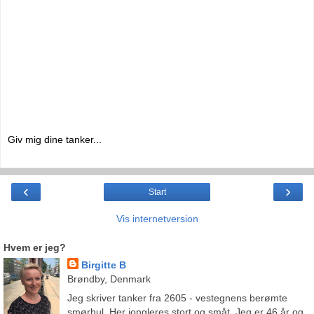
Giv mig dine tanker...
‹
›
Start
Vis internetversion
Hvem er jeg?
Birgitte B
Brøndby, Denmark
Jeg skriver tanker fra 2605 - vestegnens berømte
smørhul. Her jongleres stort og småt. Jeg er 46 år og