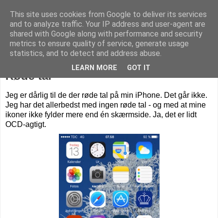
This site uses cookies from Google to deliver its services
Livet på Vestegnen
and to analyze traffic. Your IP address and user-agent are
shared with Google along with performance and security
metrics to ensure quality of service, generate usage
statistics, and to detect and address abuse.
tirsdag den 24. maj 2016
LEARN MORE
GOT IT
Røde tal
Jeg er dårlig til de der røde tal på min iPhone. Det går ikke.
Jeg har det allerbedst med ingen røde tal - og med at mine
ikoner ikke fylder mere end én skærmside. Ja, det er lidt
OCD-agtigt.