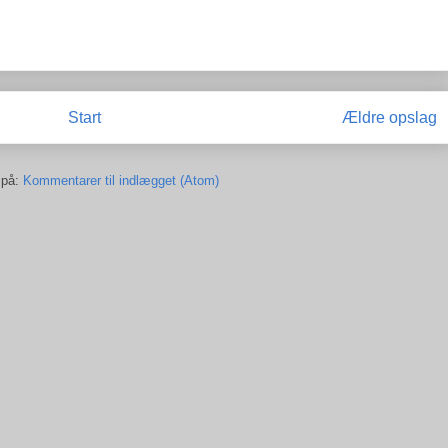
Start
Ældre opslag
 på:
Kommentarer til indlægget (Atom)