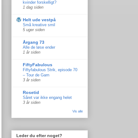
kvinder forskelligt?
1 dag siden
Helt ude vestpå
Små kreative smil
5 uger siden
Årgang 73
Alle de løse ender
1 år siden
FiftyFabulous
Fiftyfabulous Strik, episode 70
– Tour de Garn
3 år siden
Rosetid
Såret var ikke engang helet
3 år siden
Vis alle
Leder du efter noget?