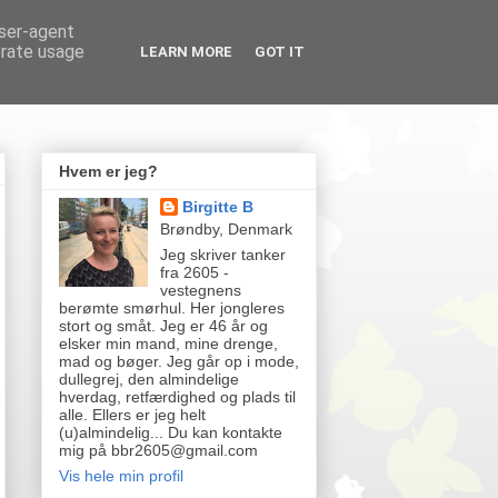
user-agent
erate usage
LEARN MORE
GOT IT
Hvem er jeg?
Birgitte B
Brøndby, Denmark
Jeg skriver tanker
fra 2605 -
vestegnens
berømte smørhul. Her jongleres
stort og småt. Jeg er 46 år og
elsker min mand, mine drenge,
mad og bøger. Jeg går op i mode,
dullegrej, den almindelige
hverdag, retfærdighed og plads til
alle. Ellers er jeg helt
(u)almindelig... Du kan kontakte
mig på bbr2605@gmail.com
Vis hele min profil