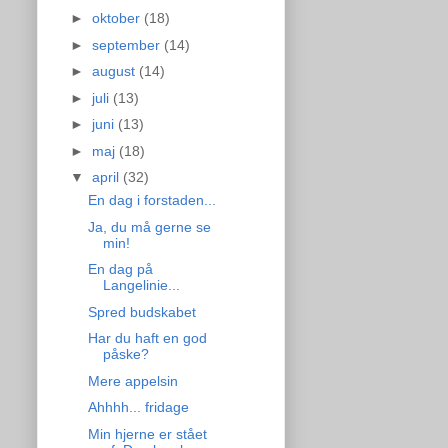
►
oktober
(18)
►
september
(14)
►
august
(14)
►
juli
(13)
►
juni
(13)
►
maj
(18)
▼
april
(32)
En dag i forstaden...
Ja, du må gerne se
min!
En dag på
Langelinie...
Spred budskabet
Har du haft en god
påske?
Mere appelsin
Ahhhh... fridage
Min hjerne er stået