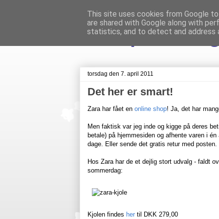
This site uses cookies from Google to 
are shared with Google along with per
Livet på Veste
statistics, and to detect and address 
torsdag den 7. april 2011
Det her er smart!
Zara har fået en
online shop
! Ja, det har mange
Men faktisk var jeg inde og kigge på deres beti
betale) på hjemmesiden og afhente varen i én 
dage. Eller sende det gratis retur med posten. 
Hos Zara har de et dejlig stort udvalg - faldt 
sommerdag:
Kjolen findes
her
til DKK 279,00