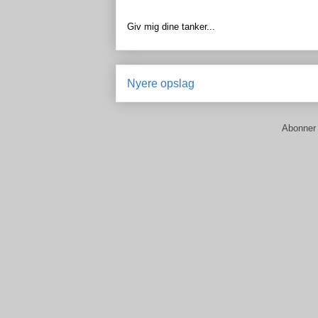
Giv mig dine tanker...
Nyere opslag
Abonner