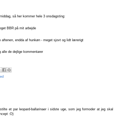
smiddag, så her kommer hele 3 onsdagsting:
noget BBR på mit arbejde
aftenen, endda af hunkøn - meget sjovt og lidt lærerigt
 alle de dejlige kommentarer
hed
stilte et par leopard-ballarinaer i sidste uge, som jeg formoder at jeg skal
ncept :O)