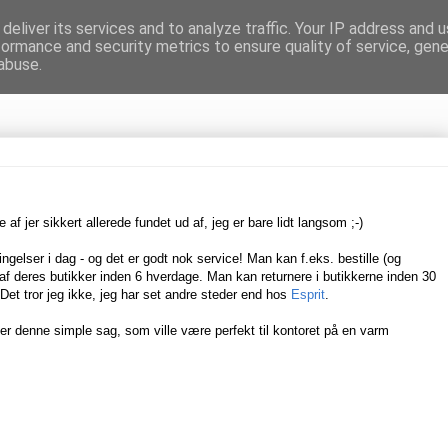
deliver its services and to analyze traffic. Your IP address and 
formance and security metrics to ensure quality of service, gen
gnen
abuse.
 af jer sikkert allerede fundet ud af, jeg er bare lidt langsom ;-)
ngelser i dag - og det er godt nok service! Man kan f.eks. bestille (og
af deres butikker inden 6 hverdage. Man kan returnere i butikkerne inden 30
Det tror jeg ikke, jeg har set andre steder end hos
Esprit
.
over denne simple sag, som ville være perfekt til kontoret på en varm