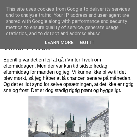
This site uses cookies from Google to deliver its services
Livet på Vestegnen
and to analyze traffic. Your IP address and user-agent are
shared with Google along with performance and security
metrics to ensure quality of service, generate usage
statistics, and to detect and address abuse.
onsdag den 5. februar 2020
LEARN MORE
GOT IT
Vinter i Tivoli
Egentlig var det en fejl at gå i Vinter Tivoli om
eftermiddagen. Men der var kun tid sidste fredag
eftermiddag for manden og jeg. Vi kunne ikke blive til det
blev mørkt, så jeg håber at få chancen senere på måneden.
Og d
et er lidt synd for selve opsætningen, at det ikke er rigtig
sne og frost. Det er dog stadig rigtig pænt og hyggeligt.