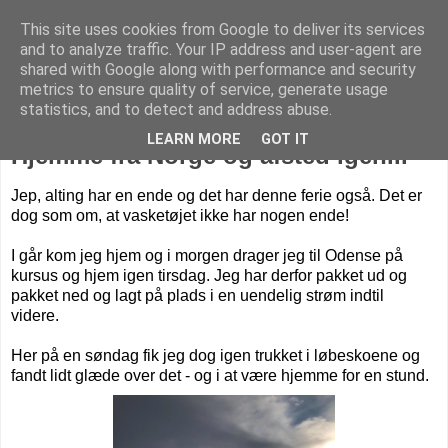
This site uses cookies from Google to deliver its services
Livet på Vestegnen
and to analyze traffic. Your IP address and user-agent are
shared with Google along with performance and security
metrics to ensure quality of service, generate usage
statistics, and to detect and address abuse.
søndag den 23. februar 2020
LEARN MORE
GOT IT
Hjemme fra Norge og afsted igen...
Jep, alting har en ende og det har denne ferie også.
Det er
dog som om, at vasketøjet ikke har nogen ende!
I går kom jeg hjem og i morgen drager jeg til Odense på
kursus og hjem igen tirsdag. Jeg har derfor pakket ud og
pakket ned og lagt på plads i en uendelig strøm indtil
videre.
Her på en søndag fik jeg dog igen trukket i løbeskoene og
fandt lidt glæde over det - og i at være hjemme for en stund.