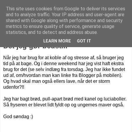
This site uses cookies from Google to deliver its services
Livet på Vestegnen
and to analyze traffic. Your IP address and user-agent are
shared with Google along with performance and security
metrics to ensure quality of service, generate usage
statistics, and to detect and address abuse.
søndag den 11. januar 2015
LEARN MORE
GOT IT
Det jeg gør bedst...
Når jeg har brug for at koble af og stresse af, så bruger jeg
tid på at bage. Og i denne weekend har jeg vist haft ekstra
brug for det (se selv indlæg fra torsdag. Jeg har ikke fundet
ud af, om/hvordan man kan linke fra Blogger på mobilen).
Og hvad skal man også ellers lave, når det er storm
udenfor?!!
Jeg har bagt brød, pull-apart brød med kanel og luciaboller.
Så fryseren er blevet lidt fyldt op og ungernes maver også.
God søndag :)