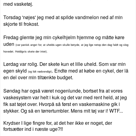
med vasketøj.
Torsdag 'nøjes' jeg med at spilde vandmelon ned af min
skjorte til frokost.
Fredag glemte jeg min cykelhjelm hjemme og måtte køre
uden
(var panisk angst for, at uhelds-ugen skulle betyde, at jeg lige netop den dag faldt og slog
hovedet. Heldigvis skete der intet).
Lørdag var rolig. Der skete kun et lille uheld. Som var min
egen skyld
. Endte med at købe en cykel, der lå
(og lidt nødvendigt)
en del over min tiltænkte budget.
Søndag har også været nogenlunde, bortset fra at vores
vaskesystem var helt i kuk og det var med rent held, at jeg
fik sat tøjet over. Hvorpå så først en vaskemaskine gik i
stykker. Og så en tørrertumbler. Mens mit tøj var i! WTF...
Krydser I lige fingre for, at det her ikke er noget, der
fortsætter ind i næste uge?!!