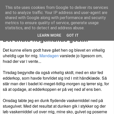
This site uses cookies from Google to deliver its services
Livet på Vestegnen
and to analyze traffic. Your IP address and user-agent are
shared with Google along with performance and security
metrics to ensure quality of service, generate usage
statistics, and to detect and address abuse.
søndag den 17. august 2014
LEARN MORE
GOT IT
Det endte nogenlunde godt...
Det kunne ellers godt have gået hen og blevet en virkelig
uheldig uge for mig.
Mandagen
varslede jo ligesom om,
hvad der var i vente...
Tirsdag begyndte da også virkelig skidt, med en stor fed
edderkop, som havde forvildet sig ind i mit håndklæde. Så
står man der i badet kl-meget-tidlig-morgen og tørrer sig, for
så at opdage, at edderkoppen er på vej ned af ens ben.
Onsdag tabte jeg en dunk flydende vaskemiddel ned på
stuegulvet. Med det resultat at dunken gik i stykker og der
løb vaskemiddel ud over mig, mine sko, gulvet og poserne