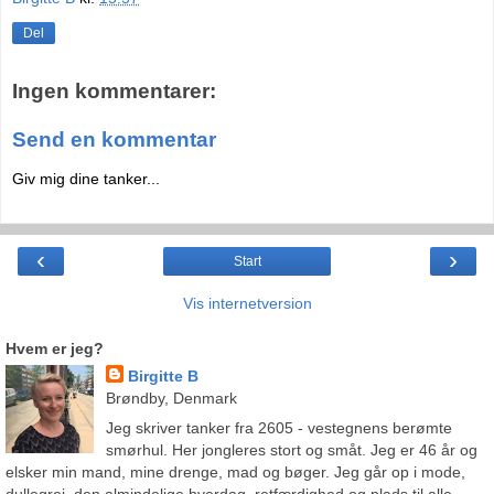
Del
Ingen kommentarer:
Send en kommentar
Giv mig dine tanker...
‹
›
Start
Vis internetversion
Hvem er jeg?
Birgitte B
Brøndby, Denmark
Jeg skriver tanker fra 2605 - vestegnens berømte
smørhul. Her jongleres stort og småt. Jeg er 46 år og
elsker min mand, mine drenge, mad og bøger. Jeg går op i mode,
dullegrej, den almindelige hverdag, retfærdighed og plads til alle.