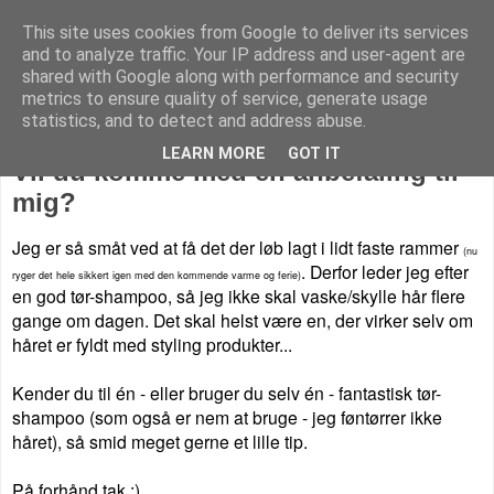
This site uses cookies from Google to deliver its services
Livet på Vestegnen
and to analyze traffic. Your IP address and user-agent are
shared with Google along with performance and security
metrics to ensure quality of service, generate usage
statistics, and to detect and address abuse.
onsdag den 16. juli 2014
LEARN MORE
GOT IT
Vil du komme med en anbefaling til
mig?
Jeg er så småt ved at få det der løb lagt i lidt faste rammer
(nu
. Derfor leder jeg efter
ryger det hele sikkert igen med den kommende varme og ferie)
en god tør-shampoo, så jeg ikke skal vaske/skylle hår flere
gange om dagen. Det skal helst være en, der virker selv om
håret er fyldt med styling produkter...
Kender du til én - eller bruger du selv én - fantastisk tør-
shampoo (som også er nem at bruge - jeg føntørrer ikke
håret), så smid meget gerne et lille tip.
På forhånd tak :)