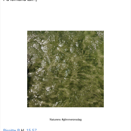
Naturens #glimmeronsdag
Birgitte B
kl.
15.57