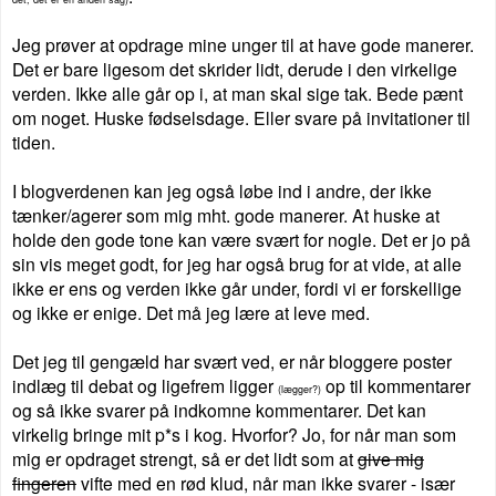
Jeg prøver at opdrage mine unger til at have gode manerer.
Det er bare ligesom det skrider lidt, derude i den virkelige
verden. Ikke alle går op i, at man skal sige tak. Bede pænt
om noget. Huske fødselsdage. Eller svare på invitationer til
tiden.
I blogverdenen kan jeg også løbe ind i andre, der ikke
tænker/agerer som mig mht. gode manerer. At huske at
holde den gode tone kan være svært for nogle. Det er jo på
sin vis meget godt, for jeg har også brug for at vide, at alle
ikke er ens og verden ikke går under, fordi vi er forskellige
og ikke er enige. Det må jeg lære at leve med.
Det jeg til gengæld har svært ved, er når bloggere poster
indlæg til debat og ligefrem ligger
op til kommentarer
(lægger?)
og så ikke svarer på indkomne kommentarer. Det kan
virkelig bringe mit p*s i kog. Hvorfor? Jo, for når man som
mig er opdraget strengt, så er det lidt som at
give mig
fingeren
vifte med en rød klud, når man ikke svarer - især