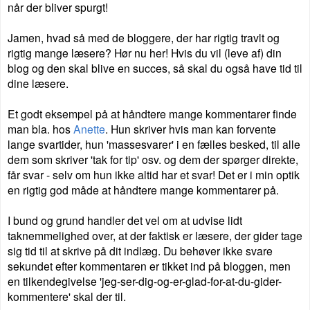
når der bliver spurgt!
Jamen, hvad så med de bloggere, der har rigtig travlt og
rigtig mange læsere? Hør nu her! Hvis du vil (leve af) din
blog og den skal blive en succes, så skal du også have tid til
dine læsere.
Et godt eksempel på at håndtere mange kommentarer finde
man bla. hos
Anette
. Hun skriver hvis man kan forvente
lange svartider, hun 'massesvarer' i en fælles besked, til alle
dem som skriver 'tak for tip' osv. og dem der spørger direkte,
får svar - selv om hun ikke altid har et svar! Det er i min optik
en rigtig god måde at håndtere mange kommentarer på.
I bund og grund handler det vel om at udvise lidt
taknemmelighed over, at der faktisk er læsere, der gider tage
sig tid til at skrive på dit indlæg. Du behøver ikke svare
sekundet efter kommentaren er tikket ind på bloggen, men
en tilkendegivelse 'jeg-ser-dig-og-er-glad-for-at-du-gider-
kommentere' skal der til.