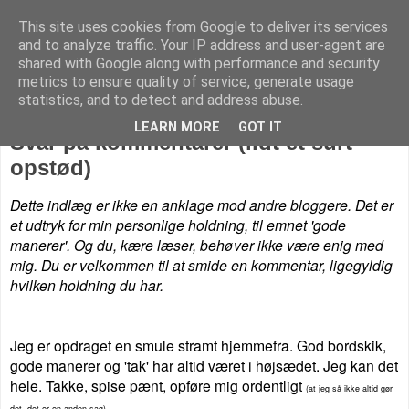
This site uses cookies from Google to deliver its services
Livet på Vestegnen
and to analyze traffic. Your IP address and user-agent are
shared with Google along with performance and security
metrics to ensure quality of service, generate usage
statistics, and to detect and address abuse.
torsdag den 10. april 2014
LEARN MORE
GOT IT
Svar på kommentarer (lidt et surt
opstød)
Dette indlæg er ikke en anklage mod andre bloggere. Det er
et udtryk for min personlige holdning, til emnet 'gode
manerer'. Og du, kære læser, behøver ikke være enig med
mig. Du er velkommen til at smide en kommentar, ligegyldig
hvilken holdning du har.
Jeg er opdraget en smule stramt hjemmefra. God bordskik,
gode manerer og 'tak' har altid været i højsædet. Jeg kan det
hele. Takke, spise pænt, opføre mig ordentligt
(at jeg så ikke altid gør
.
det, det er en anden sag)