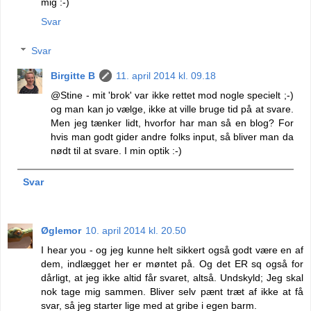
mig :-)
Svar
Svar
Birgitte B
11. april 2014 kl. 09.18
@Stine - mit 'brok' var ikke rettet mod nogle specielt ;-)
og man kan jo vælge, ikke at ville bruge tid på at svare.
Men jeg tænker lidt, hvorfor har man så en blog? For
hvis man godt gider andre folks input, så bliver man da
nødt til at svare. I min optik :-)
Svar
Øglemor
10. april 2014 kl. 20.50
I hear you - og jeg kunne helt sikkert også godt være en af
dem, indlægget her er møntet på. Og det ER sq også for
dårligt, at jeg ikke altid får svaret, altså. Undskyld; Jeg skal
nok tage mig sammen. Bliver selv pænt træt af ikke at få
svar, så jeg starter lige med at gribe i egen barm.