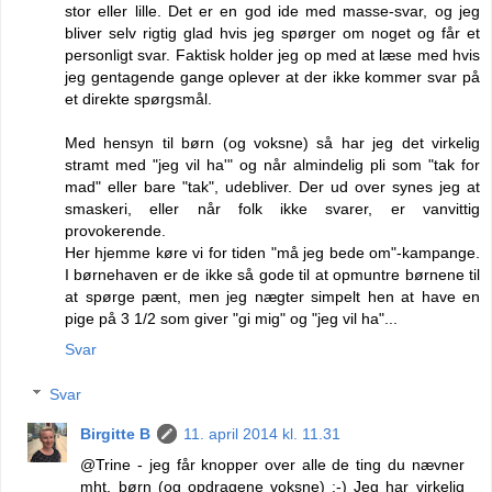
stor eller lille. Det er en god ide med masse-svar, og jeg
bliver selv rigtig glad hvis jeg spørger om noget og får et
personligt svar. Faktisk holder jeg op med at læse med hvis
jeg gentagende gange oplever at der ikke kommer svar på
et direkte spørgsmål.
Med hensyn til børn (og voksne) så har jeg det virkelig
stramt med "jeg vil ha'" og når almindelig pli som "tak for
mad" eller bare "tak", udebliver. Der ud over synes jeg at
smaskeri, eller når folk ikke svarer, er vanvittig
provokerende.
Her hjemme køre vi for tiden "må jeg bede om"-kampange.
I børnehaven er de ikke så gode til at opmuntre børnene til
at spørge pænt, men jeg nægter simpelt hen at have en
pige på 3 1/2 som giver "gi mig" og "jeg vil ha"...
Svar
Svar
Birgitte B
11. april 2014 kl. 11.31
@Trine - jeg får knopper over alle de ting du nævner
mht. børn (og opdragene voksne) ;-) Jeg har virkelig