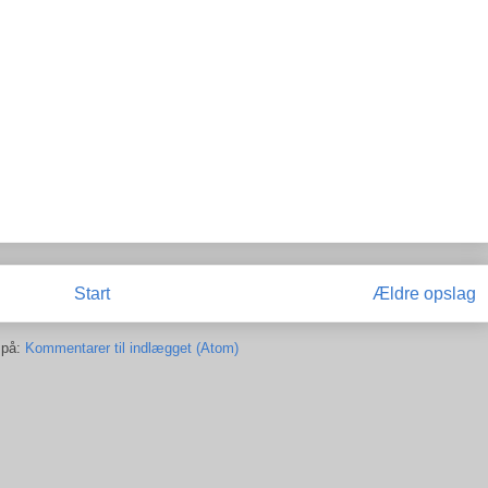
Start
Ældre opslag
 på:
Kommentarer til indlægget (Atom)