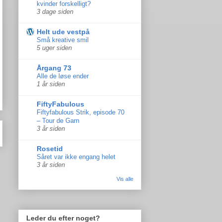
kvinder forskelligt?
3 dage siden
Helt ude vestpå
Små kreative smil
5 uger siden
Årgang 73
Alle de løse ender
1 år siden
FiftyFabulous
Fiftyfabulous Strik, episode 70
– Tour de Garn
3 år siden
Rosetid
Såret var ikke engang helet
3 år siden
Vis alle
Leder du efter noget?