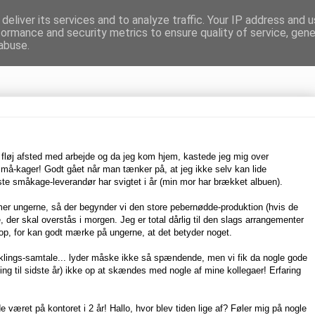
deliver its services and to analyze traffic. Your IP address and 
formance and security metrics to ensure quality of service, gen
gnen
abuse.
en fløj afsted med arbejde og da jeg kom hjem, kastede jeg mig over
 små-kager! Godt gået når man tænker på, at jeg ikke selv kan lide
ste småkage-leverandør har svigtet i år (min mor har brækket albuen).
er ungerne, så der begynder vi den store pebernødde-produktion (hvis de
e, der skal overstås i morgen. Jeg er total dårlig til den slags arrangementer
g op, for kan godt mærke på ungerne, at det betyder noget.
lings-samtale... lyder måske ikke så spændende, men vi fik da nogle gode
ng til sidste år) ikke op at skændes med nogle af mine kollegaer! Erfaring
e været på kontoret i 2 år! Hallo, hvor blev tiden lige af? Føler mig på nogle