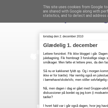
This site uses cookies from Google to 
are shared with Google along with per
Livet på Veste
statistics, and to detect and address 
torsdag den 2. december 2010
Glædelig 1. december
Lettere forsinket. Fik ikke blogget i går. Dag
julebagning. Fik frembragt 3 forskellige slags
småkager. Men følte et lettere pres, da den fa
Så nu er køkkenet fyldt op. Og i morgen komm
ikke er for trætte). Har nemlig også en julestu
i børnehave/skole/sfo, men stiller selvfølgeli
Nå, men dagen i dag er gået med Gruppe-udvik
diskussioner på bordet og jeg kom (i modsætni
tæller?
I hvert fald var i går også dagen, hvor jeg havd