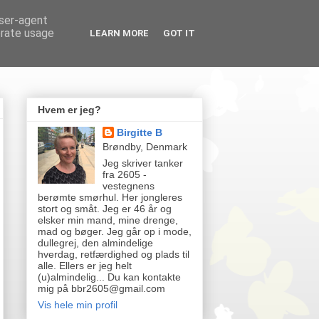
user-agent
erate usage
LEARN MORE
GOT IT
Hvem er jeg?
Birgitte B
Brøndby, Denmark
Jeg skriver tanker
fra 2605 -
vestegnens
berømte smørhul. Her jongleres
stort og småt. Jeg er 46 år og
elsker min mand, mine drenge,
mad og bøger. Jeg går op i mode,
dullegrej, den almindelige
hverdag, retfærdighed og plads til
alle. Ellers er jeg helt
(u)almindelig... Du kan kontakte
mig på bbr2605@gmail.com
Vis hele min profil