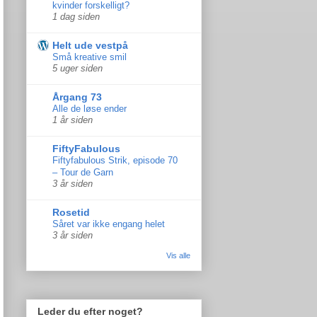
kvinder forskelligt?
1 dag siden
Helt ude vestpå
Små kreative smil
5 uger siden
Årgang 73
Alle de løse ender
1 år siden
FiftyFabulous
Fiftyfabulous Strik, episode 70
– Tour de Garn
3 år siden
Rosetid
Såret var ikke engang helet
3 år siden
Vis alle
Leder du efter noget?