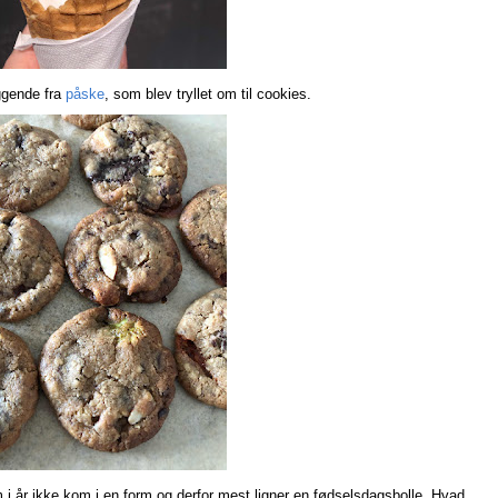
ggende fra
påske
, som blev tryllet om til cookies.
 i år ikke kom i en form og derfor mest ligner en fødselsdagsbolle. Hvad