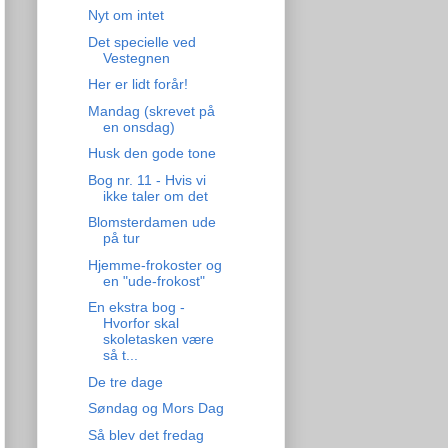
Nyt om intet
Det specielle ved
Vestegnen
Her er lidt forår!
Mandag (skrevet på
en onsdag)
Husk den gode tone
Bog nr. 11 - Hvis vi
ikke taler om det
Blomsterdamen ude
på tur
Hjemme-frokoster og
en "ude-frokost"
En ekstra bog -
Hvorfor skal
skoletasken være
så t...
De tre dage
Søndag og Mors Dag
Så blev det fredag