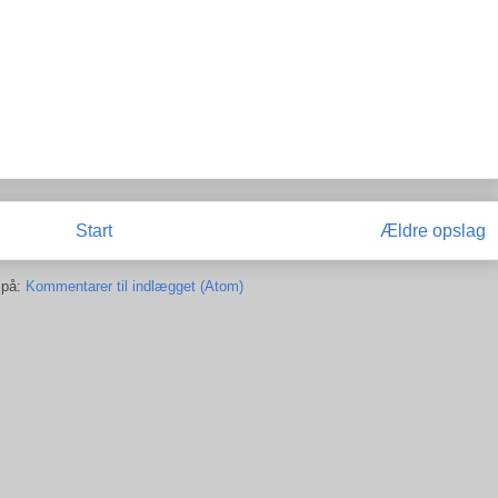
Start
Ældre opslag
 på:
Kommentarer til indlægget (Atom)