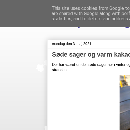
This site uses cookies from Google to 
are shared with Google along with per
Livet på Veste
statistics, and to detect and address 
mandag den 3. maj 2021
Søde sager og varm kaka
Der har været en del søde sager her i vinter 
stranden.