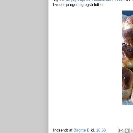
hveder jo egentlig også lidt er.
Indsendt af
Birgitte B
kl.
16.38