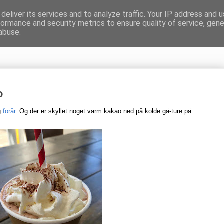
deliver its services and to analyze traffic. Your IP address and 
formance and security metrics to ensure quality of service, gen
gnen
abuse.
o
og
forår
. Og der er skyllet noget varm kakao ned på kolde gå-ture på