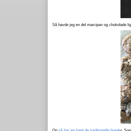
Så havde jeg en del marcipan og chokolade li
Og
så har jeg bagt de traditionelle hvede
r. Som