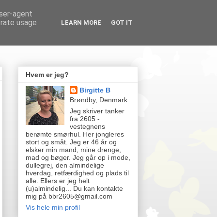
user-agent
erate usage
LEARN MORE
GOT IT
Hvem er jeg?
Birgitte B
Brøndby, Denmark
Jeg skriver tanker
fra 2605 -
vestegnens
berømte smørhul. Her jongleres
stort og småt. Jeg er 46 år og
elsker min mand, mine drenge,
mad og bøger. Jeg går op i mode,
dullegrej, den almindelige
hverdag, retfærdighed og plads til
alle. Ellers er jeg helt
(u)almindelig... Du kan kontakte
mig på bbr2605@gmail.com
Vis hele min profil