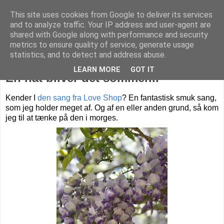
This site uses cookies from Google to deliver its services
Livet på Vestegnen
and to analyze traffic. Your IP address and user-agent are
shared with Google along with performance and security
metrics to ensure quality of service, generate usage
statistics, and to detect and address abuse.
onsdag den 1. juli 2020
LEARN MORE
GOT IT
En nat bliver det sommer...
Kender I
den sang fra Love Shop
? En fantastisk smuk sang,
som jeg holder meget af. Og af en eller anden grund, så kom
jeg til at tænke på den i morges.